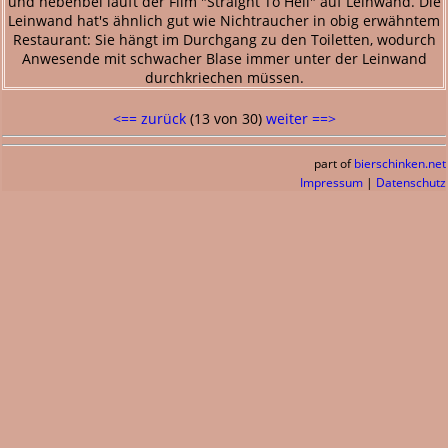
und nebenbei läuft der Film "Straight To Hell" auf Leinwand. Die
Leinwand hat's ähnlich gut wie Nichtraucher in obig erwähntem
Restaurant: Sie hängt im Durchgang zu den Toiletten, wodurch
Anwesende mit schwacher Blase immer unter der Leinwand
durchkriechen müssen.
<== zurück
(13 von 30)
weiter ==>
part of
bierschinken.net
Impressum
|
Datenschutz