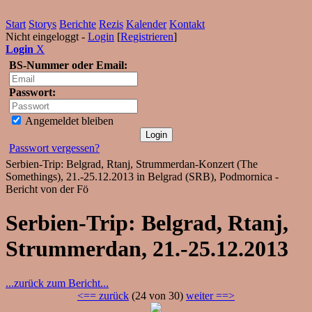
Start
Storys
Berichte
Rezis
Kalender
Kontakt
Nicht eingeloggt -
Login
[
Registrieren
]
Login
X
BS-Nummer oder Email:
Passwort:
Angemeldet bleiben
Passwort vergessen?
Serbien-Trip: Belgrad, Rtanj, Strummerdan-Konzert (The
Somethings), 21.-25.12.2013 in Belgrad (SRB), Podmornica -
Bericht von der Fö
Serbien-Trip: Belgrad, Rtanj,
Strummerdan, 21.-25.12.2013
...zurück zum Bericht...
<== zurück
(24 von 30)
weiter ==>