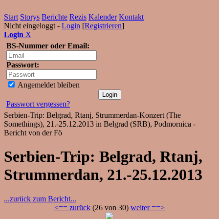
Start
Storys
Berichte
Rezis
Kalender
Kontakt
Nicht eingeloggt -
Login
[
Registrieren
]
Login
X
BS-Nummer oder Email:
Passwort:
Angemeldet bleiben
Passwort vergessen?
Serbien-Trip: Belgrad, Rtanj, Strummerdan-Konzert (The
Somethings), 21.-25.12.2013 in Belgrad (SRB), Podmornica -
Bericht von der Fö
Serbien-Trip: Belgrad, Rtanj,
Strummerdan, 21.-25.12.2013
...zurück zum Bericht...
<== zurück
(26 von 30)
weiter ==>