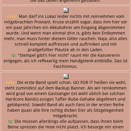
die das Leben angenehm gestalten.
mrks:
Man darf ins Lükaz leider nichts mit reinnehmen vom
mitgebrachten Proviant. Kruse erzählt sogar, dass ihm hier vor
ein paar Jährchen ein Akkubohrer am Eingang abgenommen
wurde. Und wenn man einmal drin is, gibts kein Entkommen
mehr, man muss hinter diesem Gitter rauchen. Naja, also alles
schnell komplett auffressen und auftrinken und mit
prallgefüllter Plautze ab in den Laden.
tp:
"Stempel gibt's hier nicht" raunt mir die Kassiererin
entgegen, als ich reflexartig mein Handgelenk entblöße. Das ist
Faschismus.
mrks:
Die erste Band spielt schon. GO FOR IT heißen sie wohl,
steht zumindest auf dem Backup Banner. Als wir reinkommen
wird grad von einem Gastsänger (ist wohl üblich bei solchen
Hardcore Bands) assiges Taffer-Bube-Gehabe abgefeiert und
gelobpreist. Sowohl Band als auch Fans in der ersten Reihe
haben quasi alle ihre richtig dicken Eier als Sitzgelegenheit
mitgebracht.
tp:
Die müssen allerdings alle aufpassen, dass ihnen beim
Beine spreizen die Hose nicht platzt. Ich besorge mir einen