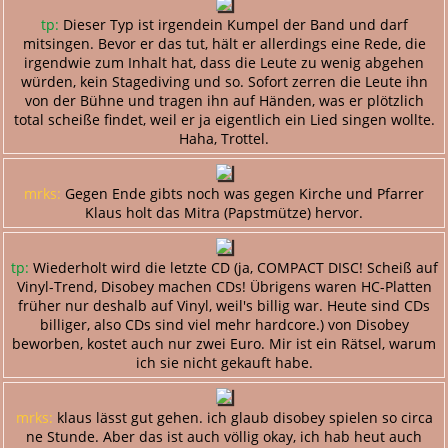
tp:
Dieser Typ ist irgendein Kumpel der Band und darf
mitsingen. Bevor er das tut, hält er allerdings eine Rede, die
irgendwie zum Inhalt hat, dass die Leute zu wenig abgehen
würden, kein Stagediving und so. Sofort zerren die Leute ihn
von der Bühne und tragen ihn auf Händen, was er plötzlich
total scheiße findet, weil er ja eigentlich ein Lied singen wollte.
Haha, Trottel.
mrks:
Gegen Ende gibts noch was gegen Kirche und Pfarrer
Klaus holt das Mitra (Papstmütze) hervor.
tp:
Wiederholt wird die letzte CD (ja, COMPACT DISC! Scheiß auf
Vinyl-Trend, Disobey machen CDs! Übrigens waren HC-Platten
früher nur deshalb auf Vinyl, weil's billig war. Heute sind CDs
billiger, also CDs sind viel mehr hardcore.) von Disobey
beworben, kostet auch nur zwei Euro. Mir ist ein Rätsel, warum
ich sie nicht gekauft habe.
mrks:
klaus lässt gut gehen. ich glaub disobey spielen so circa
ne Stunde. Aber das ist auch völlig okay, ich hab heut auch