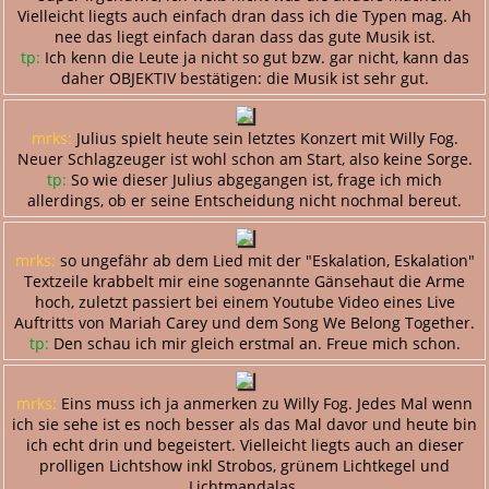
Vielleicht liegts auch einfach dran dass ich die Typen mag. Ah
nee das liegt einfach daran dass das gute Musik ist.
tp:
Ich kenn die Leute ja nicht so gut bzw. gar nicht, kann das
daher OBJEKTIV bestätigen: die Musik ist sehr gut.
mrks:
Julius spielt heute sein letztes Konzert mit Willy Fog.
Neuer Schlagzeuger ist wohl schon am Start, also keine Sorge.
tp:
So wie dieser Julius abgegangen ist, frage ich mich
allerdings, ob er seine Entscheidung nicht nochmal bereut.
mrks:
so ungefähr ab dem Lied mit der "Eskalation, Eskalation"
Textzeile krabbelt mir eine sogenannte Gänsehaut die Arme
hoch, zuletzt passiert bei einem Youtube Video eines Live
Auftritts von Mariah Carey und dem Song We Belong Together.
tp:
Den schau ich mir gleich erstmal an. Freue mich schon.
mrks:
Eins muss ich ja anmerken zu Willy Fog. Jedes Mal wenn
ich sie sehe ist es noch besser als das Mal davor und heute bin
ich echt drin und begeistert. Vielleicht liegts auch an dieser
prolligen Lichtshow inkl Strobos, grünem Lichtkegel und
Lichtmandalas.