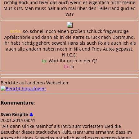
richtig Bock und feier das auch wenn es eigentlich nicht meine
Musik ist. Man muss halt auch mal über den Tellerrand gucken
wa?
mrks:
so, schnell noch einen großen schluck fragwürdige
Apfelschorle und dann ab in die Karre zurück nach Dortmund.
Ihr habt richtig gehört, sowohl Hans als auch Fö als auch ich als
auch alle andern haben noch in Nik und Frids Autos gepasst.
N.I.C.E.
tp:
Wart ihr noch in der Q?
fö:
ja.
Berichte auf anderen Webseiten:
Kommentare:
Sven Respite
👤
20.01.2014 08:41
"Als dann Ulrike Meinhof als Intro zum vorletzten Lied die
Besucher dieses städtischen Kulturzentrums ermahnt, dass im
Angesicht eines Schweins natürlich geschossen werden könne,