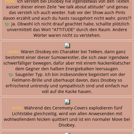
mrks:
Ich versteh bei Disobey nie irgendetwas von den Texten
ausser dieser einen Zeile "we talk about attitude" und genau
das versteh ich auch wieder. hab vor der Show auch Pints
davon erzählt und auch du hasts rausgehört nicht wahr, pints??
tp:
Ja. Obwohl ich nicht drauf geachtet habe, schallte plötzlich
unvermittelt das Wort "ATTITUDE" durch den Raum. Andere
Wörter waren nicht zu verstehen.
mrks:
Wären Disobey ein Charakter bei Tekken, dann ganz
bestimmt einer dieser Sumowrestler, die sich zwar irgendwie
schwerfälliger bewegen, dafür aber mit einem Nackenklatscher
dem Gegner den halben Energiebalken leersaugen.
tp:
Saugeiler Typ. Ich bin insbesondere begeistert von der
Fielmann-Brille und überhaupt davon, dass Disobey so
erfrischend untrendy und sympathisch sind und einfach nur
voll auf die Kacke hauen.
mrks:
Während des Ceremony-Covers explodieren fünf
Lichtstäbe gleichzeitig. wird von allen Anwesenden mit
wohlwollendem Nicken quittiert und ist ein normaler Move bei
Disobey.