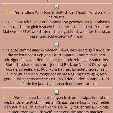
mrks:
Yes, endlich Willy Fog, eigentlich der Hauptgrund warum
ich da bin.
tp:
Die hatte ich bisher erst einmal live gesehen, ist ja praktisch,
dass das heute gleich so ein besonderes Konzert ist. Das eine
Mal war im FZW, wo ich sie nicht so gut fand, weil der Sound zu
bass- und schlagzeuglastig war.
tp:
Heute stimmt alles in Sachen Klang, besonders geil finde ich
die vielen hohen fiepigen Gitarrenparts. Kannte ja keinen
einzigen Song von denen, aber jeder einzelne geht sofort ins
Blut. Ich schaue mich um, jemand Bock auf Violent Dancing?
Ach ne, scheiße, das Publikum hat fast komplett gewechselt,
alle bemühen sich, möglichst wenig Regung zu zeigen, also
genau das gegensätzliche Extrem zu den anderen Bands, und
das finde ich ja fast genauso doof. Aber nur fast.
mrks:
Diese sehr (sehr sehr) langen Instrumentalparts sind mir
bei Bands eigentlich immer ein Graus, da verlass ich schneller
den Raum als ich gucken kann. Bei Willy fog ist das allerdings
super irgendwie, ich weiß nicht was die anders machen.