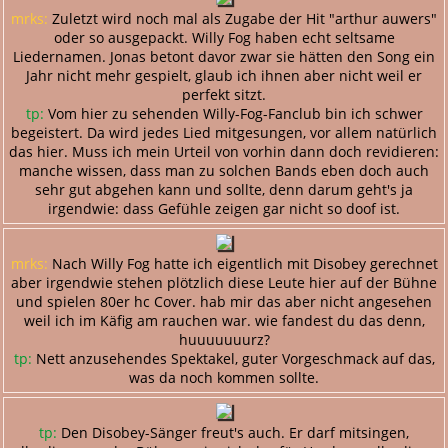
mrks:
Zuletzt wird noch mal als Zugabe der Hit "arthur auwers"
oder so ausgepackt. Willy Fog haben echt seltsame
Liedernamen. Jonas betont davor zwar sie hätten den Song ein
Jahr nicht mehr gespielt, glaub ich ihnen aber nicht weil er
perfekt sitzt.
tp:
Vom hier zu sehenden Willy-Fog-Fanclub bin ich schwer
begeistert. Da wird jedes Lied mitgesungen, vor allem natürlich
das hier. Muss ich mein Urteil von vorhin dann doch revidieren:
manche wissen, dass man zu solchen Bands eben doch auch
sehr gut abgehen kann und sollte, denn darum geht's ja
irgendwie: dass Gefühle zeigen gar nicht so doof ist.
mrks:
Nach Willy Fog hatte ich eigentlich mit Disobey gerechnet
aber irgendwie stehen plötzlich diese Leute hier auf der Bühne
und spielen 80er hc Cover. hab mir das aber nicht angesehen
weil ich im Käfig am rauchen war. wie fandest du das denn,
huuuuuuurz?
tp:
Nett anzusehendes Spektakel, guter Vorgeschmack auf das,
was da noch kommen sollte.
tp:
Den Disobey-Sänger freut's auch. Er darf mitsingen,