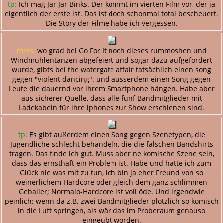
tp:
Ich mag Jar Jar Binks. Der kommt im vierten Film vor, der ja
eigentlich der erste ist. Das ist doch schonmal total bescheuert.
Die Story der Filme habe ich vergessen.
mrks:
wo grad bei Go For It noch dieses rummoshen und
Windmühlentanzen abgefeiert und sogar dazu aufgefordert
wurde, gibts bei the watergate affair tatsächlich einen song
gegen "violent dancing". und ausserdem einen Song gegen
Leute die dauernd vor ihrem Smartphone hängen. Habe aber
aus sicherer Quelle, dass alle fünf Bandmitglieder mit
Ladekabeln für ihre iphones zur Show erschienen sind.
tp:
Es gibt außerdem einen Song gegen Szenetypen, die
Jugendliche schlecht behandeln, die die falschen Bandshirts
tragen. Das finde ich gut. Muss aber ne komische Szene sein,
dass das ernsthaft ein Problem ist. Habe und hatte ich zum
Glück nie was mit zu tun, ich bin ja eher Freund von so
weinerlichem Hardcore oder gleich dem ganz schlimmen
Geballer; Normalo-Hardcore ist voll öde. Und irgendwie
peinlich: wenn da z.B. zwei Bandmitglieder plötzlich so komisch
in die Luft springen, als wär das im Proberaum genauso
eingeübt worden.