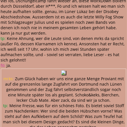
viel los, Dschungelcamp fährt wieder an, diese WolfxDown bollern
durch Düsseldorf, aber H***, Fö und ich wissen halt wo man sich
heute aufhalten sollte. genau, im Lüner Lükaz bei der Disobey
Abschiedsshow. Ausserdem ist es auch die letzte Willy Fog Show
mit Schlagzeuger Julius und es spielen noch zwei Bands von
denen ich noch nie in meinem gesamten Leben gehört habe.
kann ja nur gut werden.
tp:
Keine Ahnung, wer die Leute sind, von denen mrks da spricht
(außer Fö, dessen Klarnamen ich kenne). Ansonsten hat er Recht,
ich weiß seit 17 Uhr, wohin ich mich zwei Stunden später
aufmachen sollte, und - soviel sei verraten, liebe Leser - es hat
sich gelohnt!!
fö:
ja.
mrks:
Zum Glück haben wir uns eine ganze Menge Proviant mit
auf die grenzenlos lange Zugfahrt von Dortmund nach Lünen
genommen und der Zug fährt selbstverständlich sogar noch
eine Minute später los als geplant. Schoko&keks, Bierchen,
lecker Club Mate. Aber zack, da sind wir ja schon.
tp:
Meine Fresse, was für ein schönes Foto. Es bietet soviel Stoff
zum Nachdenken: Wer sind die beiden Hübschen vorne? Was
steht auf den Aufklebern auf dem Schild? Was zum Teufel hat
man sich bei diesem Design gedacht? Es sind die kleinen Dinge,