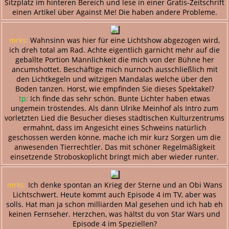
Sitzplatz im hinteren Bereich und lese in einer Gratis-Zeitschrift
einen Artikel über Against Me! Die haben andere Probleme.
mrks:
Wahnsinn was hier für eine Lichtshow abgezogen wird,
ich dreh total am Rad. Achte eigentlich garnicht mehr auf die
geballte Portion Männlichkeit die mich von der Bühne her
ancumshottet. Beschäftige mich nurnoch ausschließlich mit
den Lichtkegeln und witzigen Mandalas welche über den
Boden tanzen. Horst, wie empfinden Sie dieses Spektakel?
tp:
Ich finde das sehr schön. Bunte Lichter haben etwas
ungemein tröstendes. Als dann Ulrike Meinhof als Intro zum
vorletzten Lied die Besucher dieses städtischen Kulturzentrums
ermahnt, dass im Angesicht eines Schweins natürlich
geschossen werden könne, mache ich mir kurz Sorgen um die
anwesenden Tierrechtler. Das mit schöner Regelmäßigkeit
einsetzende Stroboskoplicht bringt mich aber wieder runter.
mrks:
Ich denke spontan an Krieg der Sterne und an Obi Wans
Lichtschwert. Heute kommt auch Episode 4 im TV, aber was
solls. Hat man ja schon milliarden Mal gesehen und ich hab eh
keinen Fernseher. Herzchen, was hältst du von Star Wars und
Episode 4 im Speziellen?