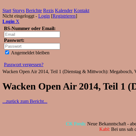
Start
Storys
Berichte
Rezis
Kalender
Kontakt
Nicht eingeloggt -
Login
[
Registrieren
]
Login
X
BS-Nummer oder Email:
Passwort:
Angemeldet bleiben
Passwort vergessen?
Wacken Open Air 2014, Teil 1 (Dienstag & Mittwoch): Megabosch, Vo
Wacken Open Air 2014, Teil 1 (
...zurück zum Bericht...
CK Fresh:
Neue Bekanntschaft - aber
Kabl:
Bei uns sah d