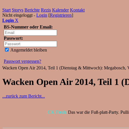
Start
Storys
Berichte
Rezis
Kalender
Kontakt
Nicht eingeloggt -
Login
[
Registrieren
]
Login
X
BS-Nummer oder Email:
Passwort:
Angemeldet bleiben
Passwort vergessen?
Wacken Open Air 2014, Teil 1 (Dienstag & Mittwoch): Megabosch, Vo
Wacken Open Air 2014, Teil 1 (
...zurück zum Bericht...
CK Fresh:
Das war die Fuß-platt-Party. Pull