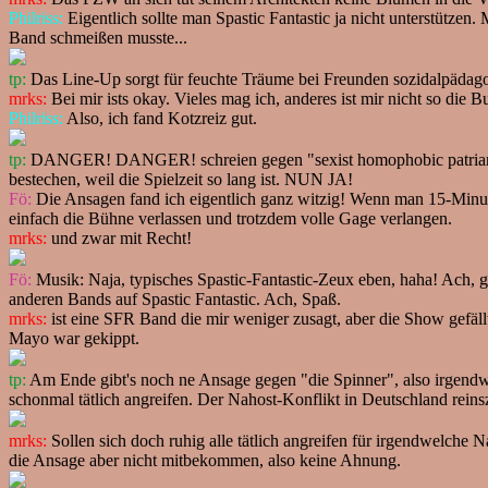
Philriss:
Eigentlich sollte man Spastic Fantastic ja nicht unterstützen
Band schmeißen musste...
tp:
Das Line-Up sorgt für feuchte Träume bei Freunden sozidalpädagog
mrks:
Bei mir ists okay. Vieles mag ich, anderes ist mir nicht so die
Philriss:
Also, ich fand Kotzreiz gut.
tp:
DANGER! DANGER! schreien gegen "sexist homophobic patriarchic
bestechen, weil die Spielzeit so lang ist. NUN JA!
Fö:
Die Ansagen fand ich eigentlich ganz witzig! Wenn man 15-Minut
einfach die Bühne verlassen und trotzdem volle Gage verlangen.
mrks:
und zwar mit Recht!
Fö:
Musik: Naja, typisches Spastic-Fantastic-Zeux eben, haha! Ach, 
anderen Bands auf Spastic Fantastic. Ach, Spaß.
mrks:
ist eine SFR Band die mir weniger zusagt, aber die Show gefäl
Mayo war gekippt.
tp:
Am Ende gibt's noch ne Ansage gegen "die Spinner", also irgendwel
schonmal tätlich angreifen. Der Nahost-Konflikt in Deutschland reinsz
mrks:
Sollen sich doch ruhig alle tätlich angreifen für irgendwelche 
die Ansage aber nicht mitbekommen, also keine Ahnung.