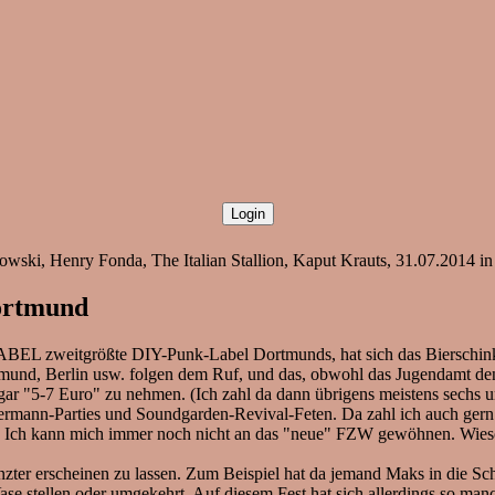
ebowski, Henry Fonda, The Italian Stallion, Kaput Krauts, 31.07.2014
Dortmund
EL zweitgrößte DIY-Punk-Label Dortmunds, hat sich das Bierschink
und, Berlin usw. folgen dem Ruf, und das, obwohl das Jugendamt den 
sogar "5-7 Euro" zu nehmen. (Ich zahl da dann übrigens meistens sechs 
lermann-Parties und Soundgarden-Revival-Feten. Da zahl ich auch gern 
tot.). Ich kann mich immer noch nicht an das "neue" FZW gewöhnen. Wie
zter erscheinen zu lassen. Zum Beispiel hat da jemand Maks in die Sc
e stellen oder umgekehrt. Auf diesem Fest hat sich allerdings so manc