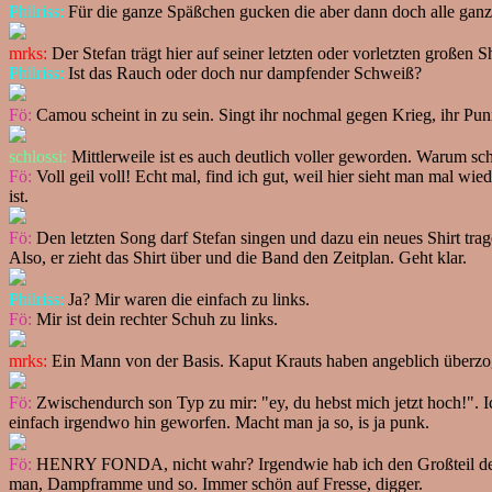
Philriss:
Für die ganze Späßchen gucken die aber dann doch alle ganz 
mrks:
Der Stefan trägt hier auf seiner letzten oder vorletzten große
Philriss:
Ist das Rauch oder doch nur dampfender Schweiß?
Fö:
Camou scheint in zu sein. Singt ihr nochmal gegen Krieg, ihr Pun
schlossi:
Mittlerweile ist es auch deutlich voller geworden. Warum schr
Fö:
Voll geil voll! Echt mal, find ich gut, weil hier sieht man mal 
ist.
Fö:
Den letzten Song darf Stefan singen und dazu ein neues Shirt tra
Also, er zieht das Shirt über und die Band den Zeitplan. Geht klar.
Philriss:
Ja? Mir waren die einfach zu links.
Fö:
Mir ist dein rechter Schuh zu links.
mrks:
Ein Mann von der Basis. Kaput Krauts haben angeblich überzoge
Fö:
Zwischendurch son Typ zu mir: "ey, du hebst mich jetzt hoch!". I
einfach irgendwo hin geworfen. Macht man ja so, is ja punk.
Fö:
HENRY FONDA, nicht wahr? Irgendwie hab ich den Großteil des Auft
man, Dampframme und so. Immer schön auf Fresse, digger.