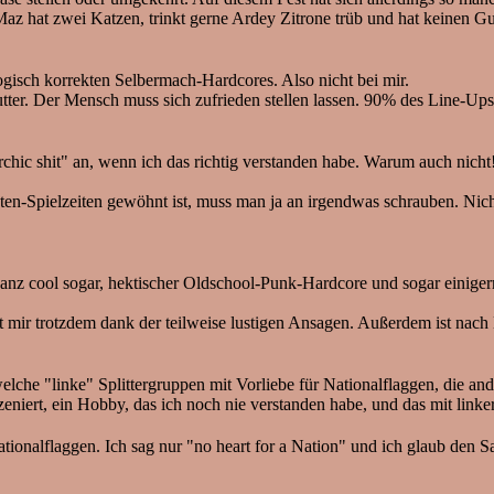
. Maz hat zwei Katzen, trinkt gerne Ardey Zitrone trüb und hat keinen 
isch korrekten Selbermach-Hardcores. Also nicht bei mir.
 Butter. Der Mensch muss sich zufrieden stellen lassen. 90% des Line-U
 shit" an, wenn ich das richtig verstanden habe. Warum auch nich
en-Spielzeiten gewöhnt ist, muss man ja an irgendwas schrauben. Ni
ganz cool sogar, hektischer Oldschool-Punk-Hardcore und sogar einiger
lt mir trotzdem dank der teilweise lustigen Ansagen. Außerdem ist na
che "linke" Splittergruppen mit Vorliebe für Nationalflaggen, die ande
eniert, ein Hobby, das ich noch nie verstanden habe, und das mit linker
Nationalflaggen. Ich sag nur "no heart for a Nation" und ich glaub den 