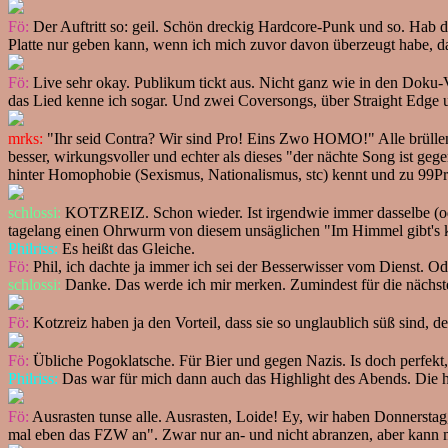
Fö:
Der Auftritt so: geil. Schön dreckig Hardcore-Punk und so. Hab di
Platte nur geben kann, wenn ich mich zuvor davon überzeugt habe, das
Fö:
Live sehr okay. Publikum tickt aus. Nicht ganz wie in den Dok
das Lied kenne ich sogar. Und zwei Coversongs, über Straight Edge u
mrks:
"Ihr seid Contra? Wir sind Pro! Eins Zwo HOMO!" Alle brüllen m
besser, wirkungsvoller und echter als dieses "der nächte Song ist 
hinter Homophobie (Sexismus, Nationalismus, stc) kennt und zu 99Pr
schlossi:
KOTZREIZ. Schon wieder. Ist irgendwie immer dasselbe (oder
tagelang einen Ohrwurm von diesem unsäglichen "Im Himmel gibt's k
Philriss:
Es heißt das Gleiche.
Fö:
Phil, ich dachte ja immer ich sei der Besserwisser vom Dienst. Od
schlossi:
Danke. Das werde ich mir merken. Zumindest für die nächst
Fö:
Kotzreiz haben ja den Vorteil, dass sie so unglaublich süß sind, des
Fö:
Übliche Pogoklatsche. Für Bier und gegen Nazis. Is doch perfekt,
Philriss:
Das war für mich dann auch das Highlight des Abends. Die h
Fö:
Ausrasten tunse alle. Ausrasten, Loide! Ey, wir haben Donnersta
mal eben das FZW an". Zwar nur an- und nicht abranzen, aber kann ma