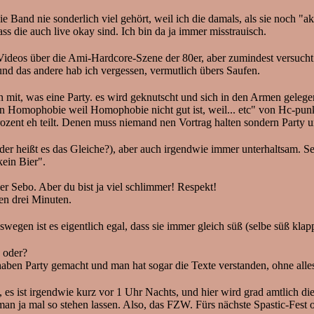
e Band nie sonderlich viel gehört, weil ich die damals, als sie noch "
s die auch live okay sind. Ich bin da ja immer misstrauisch.
u-Videos über die Ami-Hardcore-Szene der 80er, aber zumindest ver
nd das andere hab ich vergessen, vermutlich übers Saufen.
it, was eine Party. es wird geknutscht und sich in den Armen gelegen
gegen Homophobie weil Homophobie nicht gut ist, weil... etc" von Hc-
ozent eh teilt. Denen muss niemand nen Vortrag halten sondern Party 
 heißt es das Gleiche?), aber auch irgendwie immer unterhaltsam. Selb
ein Bier".
er Sebo. Aber du bist ja viel schlimmer! Respekt!
en drei Minuten.
wegen ist es eigentlich egal, dass sie immer gleich süß (selbe süß klappt
 oder?
aben Party gemacht und man hat sogar die Texte verstanden, ohne alle
g, es ist irgendwie kurz vor 1 Uhr Nachts, und hier wird grad amtlich
n ja mal so stehen lassen. Also, das FZW. Fürs nächste Spastic-Fest o