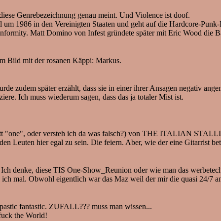
diese Genrebezeichnung genau meint. Und Violence ist doof.
il um 1986 in den Vereinigten Staaten und geht auf die Hardcore-Punk
onformity. Matt Domino von Infest gründete später mit Eric Wood die 
im Bild mit der rosanen Käppi: Markus.
de zudem später erzählt, dass sie in einer ihrer Ansagen negativ ang
ziere. Ich muss wiederum sagen, dass das ja totaler Mist ist.
tatt "one", oder versteh ich da was falsch?) von THE ITALIAN STALLI
 den Leuten hier egal zu sein. Die feiern. Aber, wie der eine Gitarrist be
h. Ich denke, diese TIS One-Show_Reunion oder wie man das werbetechn
ch mal. Obwohl eigentlich war das Maz weil der mir die quasi 24/7 an
Spastic fantastic. ZUFALL??? muss man wissen...
fuck the World!