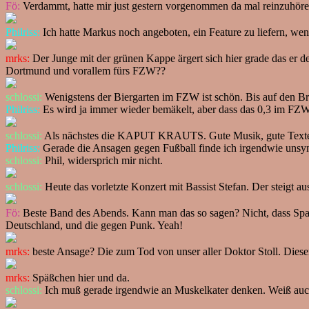
Fö:
Verdammt, hatte mir just gestern vorgenommen da mal reinzuhören
Philriss:
Ich hatte Markus noch angeboten, ein Feature zu liefern, wen
mrks:
Der Junge mit der grünen Kappe ärgert sich hier grade das er 
Dortmund und vorallem fürs FZW??
schlossi:
Wenigstens der Biergarten im FZW ist schön. Bis auf den Br
Philriss:
Es wird ja immer wieder bemäkelt, aber dass das 0,3 im FZW 
schlossi:
Als nächstes die KAPUT KRAUTS. Gute Musik, gute Texte 
Philriss:
Gerade die Ansagen gegen Fußball finde ich irgendwie unsym
schlossi:
Phil, widersprich mir nicht.
schlossi:
Heute das vorletzte Konzert mit Bassist Stefan. Der steigt aus
Fö:
Beste Band des Abends. Kann man das so sagen? Nicht, dass Spastic
Deutschland, und die gegen Punk. Yeah!
mrks:
beste Ansage? Die zum Tod von unser aller Doktor Stoll. Diese
mrks:
Späßchen hier und da.
schlossi:
Ich muß gerade irgendwie an Muskelkater denken. Weiß auc