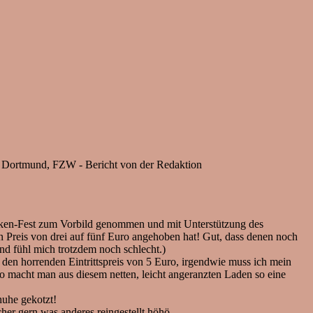
 in Dortmund, FZW - Bericht von der Redaktion
en-Fest zum Vorbild genommen und mit Unterstützung des
Preis von drei auf fünf Euro angehoben hat! Gut, dass denen noch
und fühl mich trotzdem noch schlecht.)
den horrenden Eintrittspreis von 5 Euro, irgendwie muss ich mein
so macht man aus diesem netten, leicht angeranzten Laden so eine
huhe gekotzt!
her gern was anderes reingestellt höhö