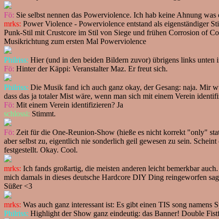
Fö:
Sie selbst nennen das Powerviolence. Ich hab keine Ahnung was 
mrks:
Power Violence - Powerviolence entstand als eigenständiger St
Punk-Stil mit Crustcore im Stil von Siege und frühen Corrosion of C
Musikrichtung zum ersten Mal Powerviolence
Philriss:
Hier (und in den beiden Bildern zuvor) übrigens links unten 
Fö:
Hinter der Käppi: Veranstalter Maz. Er freut sich.
Philriss:
Die Musik fand ich auch ganz okay, der Gesang: naja. Mir wur
dass das ja totaler Mist wäre, wenn man sich mit einem Verein identifi
Fö:
Mit einem Verein identifizieren? Ja
schlossi:
Stimmt.
Fö:
Zeit für die One-Reunion-Show (hieße es nicht korrekt "only" s
aber selbst zu, eigentlich nie sonderlich geil gewesen zu sein. Scheint
festgestellt. Okay. Cool.
mrks:
Ich fands großartig, die meisten anderen leicht bemerkbar auc
mich damals in dieses deutsche Hardcore DIY Ding reingeworfen sag i
Süßer <3
mrks:
Was auch ganz interessant ist: Es gibt einen TIS song namens 
Philriss:
Highlight der Show ganz eindeutig: das Banner! Double Fist