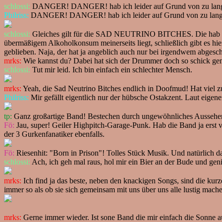
schlossi:
DANGER! DANGER! hab ich leider auf Grund von zu langen Ar
Philriss:
DANGER! DANGER! hab ich leider auf Grund von zu langem Bie
schlossi:
Gleiches gilt für die SAD NEUTRINO BITCHES. Die hab ich z
übermäßigem Alkoholkonsum meinerseits liegt, schließlich gibt es hie
geblieben. Naja, der hat ja angeblich auch nur bei irgendwem abgesch
mrks:
Wie kannst du? Dabei hat sich der Drummer doch so schick gemac
schlossi:
Tut mir leid. Ich bin einfach ein schlechter Mensch.
mrks:
Yeah, die Sad Neutrino Bitches endlich in Doofmud! Hat viel zu
Philriss:
Mir gefällt eigentlich nur der hübsche Ostakzent. Laut eigen
tp:
Ganz großartige Band! Bestechen durch ungewöhnliches Aussehen,
Fö:
Jau, super! Geiler Highpitch-Garage-Punk. Hab die Band ja erst v
der 3 Gurkenfanatiker ebenfalls.
Fö:
Riesenhit: "Born in Prison"! Tolles Stück Musik. Und natürlich da
schlossi:
Ach, ich geh mal raus, hol mir ein Bier an der Bude und geni
mrks:
Ich find ja das beste, neben den knackigen Songs, sind die ku
immer so als ob sie sich gemeinsam mit uns über uns alle lustig machen
mrks:
Gerne immer wieder. Ist sone Band die mir einfach die Sonne au