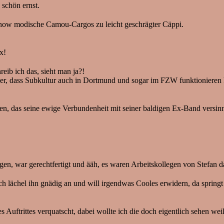
schön ernst.
n Show modische Camou-Cargos zu leicht geschrägter Cäppi.
x!
eib ich das, sieht man ja?!
wieder, dass Subkultur auch in Dortmund und sogar im FZW funktionier
gen, das seine ewige Verbundenheit mit seiner baldigen Ex-Band versin
n, war gerechtfertigt und ääh, es waren Arbeitskollegen von Stefan da
ch lächel ihn gnädig an und will irgendwas Cooles erwidern, da spring
rittes verquatscht, dabei wollte ich die doch eigentlich sehen weil k