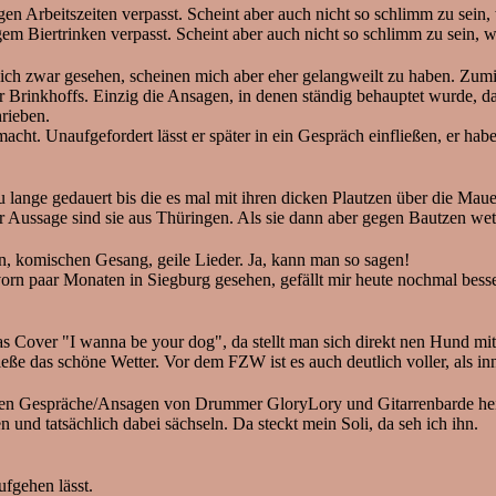
beitszeiten verpasst. Scheint aber auch nicht so schlimm zu sein, we
rtrinken verpasst. Scheint aber auch nicht so schlimm zu sein, wen
war gesehen, scheinen mich aber eher gelangweilt zu haben. Zuminde
r Brinkhoffs. Einzig die Ansagen, in denen ständig behauptet wurde, d
rieben.
ht. Unaufgefordert lässt er später in ein Gespräch einfließen, er hab
 lange gedauert bis die es mal mit ihren dicken Plautzen über die Maue
er Aussage sind sie aus Thüringen. Als sie dann aber gegen Bautzen we
 komischen Gesang, geile Lieder. Ja, kann man so sagen!
orn paar Monaten in Siegburg gesehen, gefällt mir heute nochmal besser
s Cover "I wanna be your dog", da stellt man sich direkt nen Hund mit
eße das schöne Wetter. Vor dem FZW ist es auch deutlich voller, als in
rzen Gespräche/Ansagen von Drummer GloryLory und Gitarrenbarde heili
 und tatsächlich dabei sächseln. Da steckt mein Soli, da seh ich ihn.
fgehen lässt.