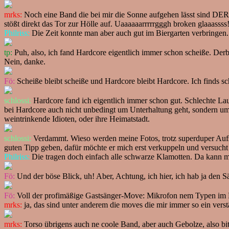
mrks:
Noch eine Band die bei mir die Sonne aufgehen lässt sind DER
stößt direkt das Tor zur Hölle auf. Uaaaaaarrrrrgggh broken glaaassss
Philriss:
Die Zeit konnte man aber auch gut im Biergarten verbringen.
tp:
Puh, also, ich fand Hardcore eigentlich immer schon scheiße. Der
Nein, danke.
Fö:
Scheiße bleibt scheiße und Hardcore bleibt Hardcore. Ich finds sch
schlossi:
Hardcore fand ich eigentlich immer schon gut. Schlechte Laun
bei Hardcore auch nicht unbedingt um Unterhaltung geht, sondern um I
weintrinkende Idioten, oder ihre Heimatstadt.
schlossi:
Verdammt. Wieso werden meine Fotos, trotz superduper Aufste
guten Tipp geben, dafür möchte er mich erst verkuppeln und versucht
Philriss:
Die tragen doch einfach alle schwarze Klamotten. Da kann ma
Fö:
Und der böse Blick, uh! Aber, Achtung, ich hier, ich hab ja den 
Fö:
Voll der profimäßige Gastsänger-Move: Mikrofon nem Typen im P
mrks:
ja, das sind unter anderem die moves die mir immer so ein verst
mrks:
Torso übrigens auch ne coole Band, aber auch Gebolze, also bit