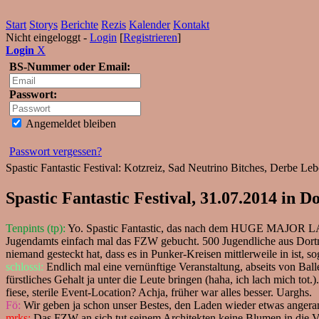
Start
Storys
Berichte
Rezis
Kalender
Kontakt
Nicht eingeloggt -
Login
[
Registrieren
]
Login
X
BS-Nummer oder Email:
Passwort:
Angemeldet bleiben
Passwort vergessen?
Spastic Fantastic Festival: Kotzreiz, Sad Neutrino Bitches, Derbe L
Spastic Fantastic Festival, 31.07.2014 in 
Tenpints (tp):
Yo. Spastic Fantastic, das nach dem HUGE MAJOR LAB
Jugendamts einfach mal das FZW gebucht. 500 Jugendliche aus Dortm
niemand gesteckt hat, dass es in Punker-Kreisen mittlerweile in ist, 
schlossi:
Endlich mal eine vernünftige Veranstaltung, abseits von Bal
fürstliches Gehalt ja unter die Leute bringen (haha, ich lach mich 
fiese, sterile Event-Location? Achja, früher war alles besser. Uarghs.
Fö:
Wir geben ja schon unser Bestes, den Laden wieder etwas angeran
mrks:
Das FZW an sich tut seinem Architekten keine Blumen in die Vas