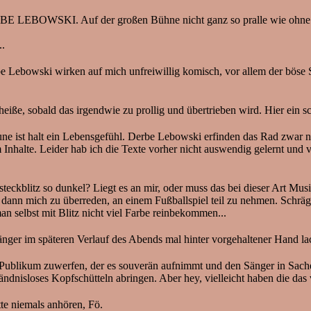
BE LEBOWSKI. Auf der großen Bühne nicht ganz so pralle wie ohne Bühn
!
..
be Lebowski wirken auf mich unfreiwillig komisch, vor allem der böse 
eiße, sobald das irgendwie zu prollig und übertrieben wird. Hier ein sc
e ist halt ein Lebensgefühl. Derbe Lebowski erfinden das Rad zwar nich
nhalte. Leider hab ich die Texte vorher nicht auswendig gelernt und ve
ckblitz so dunkel? Liegt es an mir, oder muss das bei dieser Art Musi
 dann mich zu überreden, an einem Fußballspiel teil zu nehmen. Schrä
n selbst mit Blitz nicht viel Farbe reinbekommen...
Sänger im späteren Verlauf des Abends mal hinter vorgehaltener Hand la
ublikum zuwerfen, der es souverän aufnimmt und den Sänger in Sache
ändnisloses Kopfschütteln abringen. Aber hey, vielleicht haben die das 
te niemals anhören, Fö.