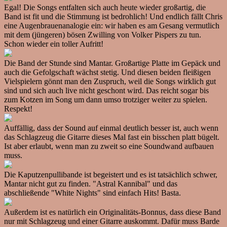
Egal! Die Songs entfalten sich auch heute wieder großartig, die
Band ist fit und die Stimmung ist bedrohlich! Und endlich fällt Chris
eine Augenbrauenanalogie ein: wir haben es am Gesang vermutlich
mit dem (jüngeren) bösen Zwilling von Volker Pispers zu tun.
Schon wieder ein toller Aufritt!
Die Band der Stunde sind Mantar. Großartige Platte im Gepäck und
auch die Gefolgschaft wächst stetig. Und diesen beiden fleißigen
Vielspielern gönnt man den Zuspruch, weil die Songs wirklich gut
sind und sich auch live nicht geschont wird. Das reicht sogar bis
zum Kotzen im Song um dann umso trotziger weiter zu spielen.
Respekt!
Auffällig, dass der Sound auf einmal deutlich besser ist, auch wenn
das Schlagzeug die Gitarre dieses Mal fast ein bisschen platt bügelt.
Ist aber erlaubt, wenn man zu zweit so eine Soundwand aufbauen
muss.
Die Kaputzenpullibande ist begeistert und es ist tatsächlich schwer,
Mantar nicht gut zu finden. "Astral Kannibal" und das
abschließende "White Nights" sind einfach Hits! Basta.
Außerdem ist es natürlich ein Originalitäts-Bonnus, dass diese Band
nur mit Schlagzeug und einer Gitarre auskommt. Dafür muss Barde