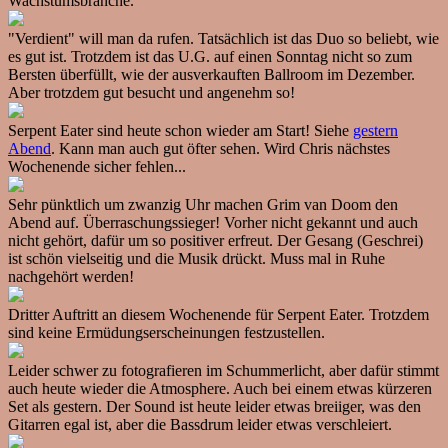
Wachstumsbranche.
"Verdient" will man da rufen. Tatsächlich ist das Duo so beliebt, wie
es gut ist. Trotzdem ist das U.G. auf einen Sonntag nicht so zum
Bersten überfüllt, wie der ausverkauften Ballroom im Dezember.
Aber trotzdem gut besucht und angenehm so!
Serpent Eater sind heute schon wieder am Start! Siehe
gestern
Abend
. Kann man auch gut öfter sehen. Wird Chris nächstes
Wochenende sicher fehlen...
Sehr pünktlich um zwanzig Uhr machen Grim van Doom den
Abend auf. Überraschungssieger! Vorher nicht gekannt und auch
nicht gehört, dafür um so positiver erfreut. Der Gesang (Geschrei)
ist schön vielseitig und die Musik drückt. Muss mal in Ruhe
nachgehört werden!
Dritter Auftritt an diesem Wochenende für Serpent Eater. Trotzdem
sind keine Ermüdungserscheinungen festzustellen.
Leider schwer zu fotografieren im Schummerlicht, aber dafür stimmt
auch heute wieder die Atmosphere. Auch bei einem etwas kürzeren
Set als gestern. Der Sound ist heute leider etwas breiiger, was den
Gitarren egal ist, aber die Bassdrum leider etwas verschleiert.