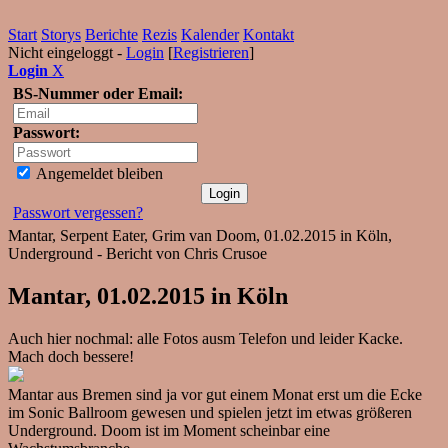
Start
Storys
Berichte
Rezis
Kalender
Kontakt
Nicht eingeloggt -
Login
[
Registrieren
]
Login
X
BS-Nummer oder Email:
Passwort:
Angemeldet bleiben
Passwort vergessen?
Mantar, Serpent Eater, Grim van Doom, 01.02.2015 in Köln,
Underground - Bericht von Chris Crusoe
Mantar, 01.02.2015 in Köln
Auch hier nochmal: alle Fotos ausm Telefon und leider Kacke.
Mach doch bessere!
Mantar aus Bremen sind ja vor gut einem Monat erst um die Ecke
im Sonic Ballroom gewesen und spielen jetzt im etwas größeren
Underground. Doom ist im Moment scheinbar eine