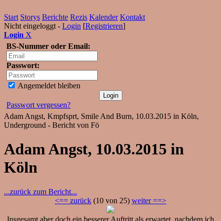
Start
Storys
Berichte
Rezis
Kalender
Kontakt
Nicht eingeloggt -
Login
[
Registrieren
]
Login
X
BS-Nummer oder Email:
Passwort:
Angemeldet bleiben
Passwort vergessen?
Adam Angst, Kmpfsprt, Smile And Burn, 10.03.2015 in Köln,
Underground - Bericht von Fö
Adam Angst, 10.03.2015 in
Köln
...zurück zum Bericht...
<== zurück
(10 von 25)
weiter ==>
Insgesamt aber doch ein besserer Auftritt als erwartet, nachdem ich