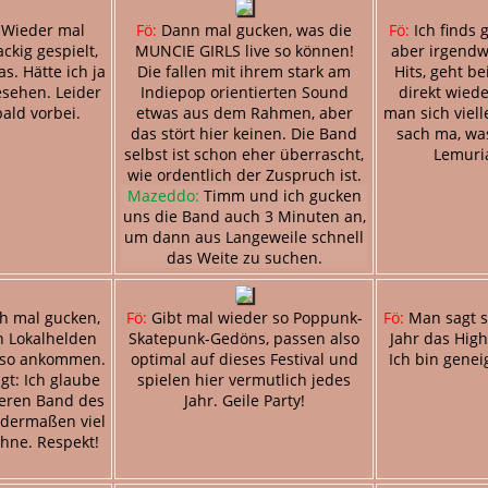
 Wieder mal
Fö:
Dann mal gucken, was die
Fö:
Ich finds 
ckig gespielt,
MUNCIE GIRLS live so können!
aber irgendw
s. Hätte ich ja
Die fallen mit ihrem stark am
Hits, geht be
sehen. Leider
Indiepop orientierten Sound
direkt wied
bald vorbei.
etwas aus dem Rahmen, aber
man sich viell
das stört hier keinen. Die Band
sach ma, wa
selbst ist schon eher überrascht,
Lemuri
wie ordentlich der Zuspruch ist.
Mazeddo:
Timm und ich gucken
uns die Band auch 3 Minuten an,
um dann aus Langeweile schnell
das Weite zu suchen.
h mal gucken,
Fö:
Gibt mal wieder so Poppunk-
Fö:
Man sagt si
n Lokalhelden
Skatepunk-Gedöns, passen also
Jahr das Highl
 so ankommen.
optimal auf dieses Festival und
Ich bin genei
agt: Ich glaube
spielen hier vermutlich jedes
deren Band des
Jahr. Geile Party!
dermaßen viel
hne. Respekt!