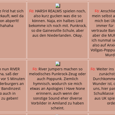
Frid hat sich
Fö:
HARSH REALMS spielen noch,
Fö:
Anschlie
kauft, weil da
also kurz gucken was die so
mein selbst 
von abperlt!
können. Naja, ein halbes Lied
mich bei Ü
ahahaha
bekomme ich noch mit. Punkrock,
immer für 
so die Gainesville-Schule, aber
vertraute Ban
aus den Niederlanden. Okay.
aber die MU
ich nunmal se
also auf Anxi
Vollgas-Poppu
Murd
n nun RIVER
Fö:
River Jumpers machen so
Fö:
Weiter ins 
a, saß der
melodisches Punkrock-Zeug oder
zunächst
 vor 5 Minuten
auch Poppunk. Ziemlich
Durchkommen
derburgers an
hymnisch, wodurch sie mich
Wunder ist, 
 Bandinzest
etwas an Apologies I Have None
uns, hier pa
so auch in
erinnern, auch wenn der
Schulklasse
 zu geben!
sonstige Sound eher diverse
aus UK spi
Vorbilder in Amiland zu haben
orde
scheint.