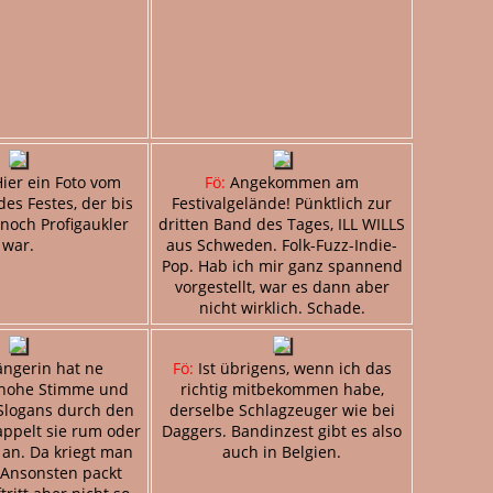
ier ein Foto vom
Fö:
Angekommen am
des Festes, der bis
Festivalgelände! Pünktlich zur
 noch Profigaukler
dritten Band des Tages, ILL WILLS
war.
aus Schweden. Folk-Fuzz-Indie-
Pop. Hab ich mir ganz spannend
vorgestellt, war es dann aber
nicht wirklich. Schade.
ängerin hat ne
Fö:
Ist übrigens, wenn ich das
 hohe Stimme und
richtig mitbekommen habe,
 Slogans durch den
derselbe Schlagzeuger wie bei
ppelt sie rum oder
Daggers. Bandinzest gibt es also
 an. Da kriegt man
auch in Belgien.
 Ansonsten packt