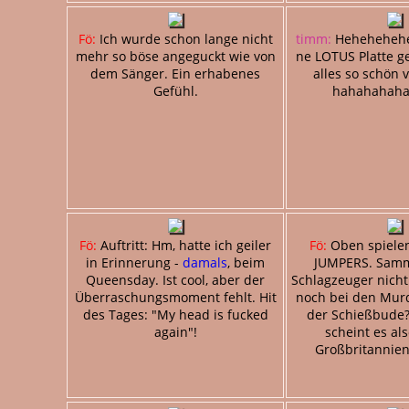
Fö:
Ich wurde schon lange nicht
timm:
Hehehehehe 
mehr so böse angeguckt wie von
ne LOTUS Platte ge
dem Sänger. Ein erhabenes
alles so schön 
Gefühl.
hahahahah
Fö:
Auftritt: Hm, hatte ich geiler
Fö:
Oben spiele
in Erinnerung -
damals
, beim
JUMPERS. Samm
Queensday. Ist cool, aber der
Schlagzeuger nicht
Überraschungsmoment fehlt. Hit
noch bei den Mur
des Tages: "My head is fucked
der Schießbude?
again"!
scheint es al
Großbritannien