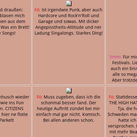
d draußen:
Fö:
Ist irgendwie Punk, aber auch
blasen mich
Hardcore und Rock'n'Roll und
eben aus dem
Garage und sowas. Mit dicker
Was ein Brett!
Angepisstheits-Attitüde und ner
e Songs!
Ladung Singalongs. Starkes Ding!
timm:
Für mi
Festivals. L
auch ein bis
alle so me
Aber trotzde
hhusch wieder
Fö:
Muss zugeben, dass ich die
Fö:
Stattdesse
wie ins Fun
schonmal besser fand. Der
THE HIGH HAT
n. CITIZENS
heutige Auftritt zündet bei mir
Tja, die 
hier ne flotte
einfach mal gar nicht. Komisch.
Schweden mac
Parkett
Bei allen anderen schon.
hatte ic
versprochen. 
mit mehr Be