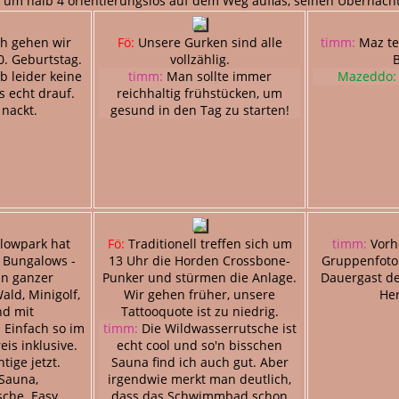
ts um halb 4 orientierungslos auf dem Weg auflas, seinen Übernac
h gehen wir
Fö:
Unsere Gurken sind alle
timm:
Maz te
0. Geburtstag.
vollzählig.
B
lb leider keine
timm:
Man sollte immer
Mazeddo:
s echt drauf.
reichhaltig frühstücken, um
 nackt.
gesund in den Tag zu starten!
lowpark hat
Fö:
Traditionell treffen sich um
timm:
Vorhe
r Bungalows -
13 Uhr die Horden Crossbone-
Gruppenfoto
ein ganzer
Punker und stürmen die Anlage.
Dauergast d
Wald, Minigolf,
Wir gehen früher, unsere
Her
nd mit
Tattooquote ist zu niedrig.
Einfach so im
timm:
Die Wildwasserrutsche ist
is inklusive.
echt cool und so'n bisschen
tige jetzt.
Sauna find ich auch gut. Aber
 Sauna,
irgendwie merkt man deutlich,
che. Easy.
dass das Schwimmbad schon