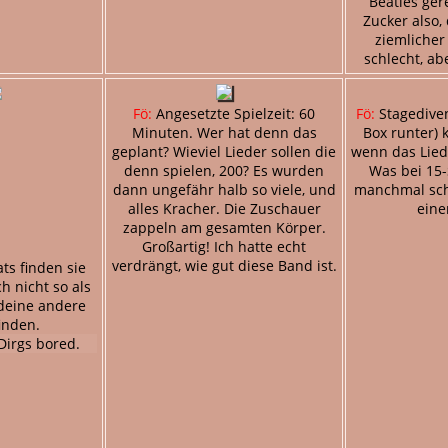
Beatles ger
Zucker also,
ziemlicher
schlecht, ab
Fö:
Angesetzte Spielzeit: 60
Fö:
Stagediven
Minuten. Wer hat denn das
Box runter)
geplant? Wieviel Lieder sollen die
wenn das Lied
denn spielen, 200? Es wurden
Was bei 15
dann ungefähr halb so viele, und
manchmal schn
alles Kracher. Die Zuschauer
eine
zappeln am gesamten Körper.
Großartig! Ich hatte echt
verdrängt, wie gut diese Band ist.
ts finden sie
ch nicht so als
deine andere
inden.
irgs bored.