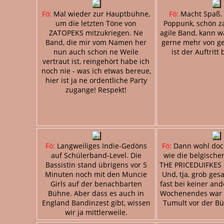
Fö:
Mal wieder zur Hauptbühne,
Fö:
Macht Spaß.
um die letzten Töne von
Poppunk, schön za
ZATOPEKS mitzukriegen. Ne
agile Band, kann wa
Band, die mir vom Namen her
gerne mehr von ge
nun auch schon ne Weile
ist der Auftritt 
vertraut ist, reingehört habe ich
noch nie - was ich etwas bereue,
hier ist ja ne ordentliche Party
zugange! Respekt!
Fö:
Langweiliges Indie-Gedöns
Fö:
Dann wohl doc
auf Schülerband-Level. Die
wie die belgische
Bassistin stand übrigens vor 5
THE PRICEDUIFKES
Minuten noch mit den Muncie
Und, tja, grob ges
Girls auf der benachbarten
fast bei keiner an
Bühne. Aber dass es auch in
Wochenendes war 
England Bandinzest gibt, wissen
Tumult vor der Bü
wir ja mittlerweile.