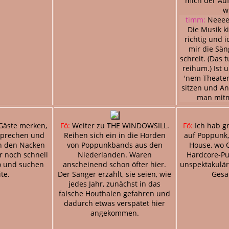
mich der Auft
w
timm:
Neeee 
Die Musik ki
richtig und 
mir die Sän
schreit. (Das 
reihum.) Ist 
'nem Theate
sitzen und An
man mit
Gäste merken,
Fö:
Weiter zu THE WINDOWSILL.
Fö:
Ich hab g
sprechen und
Reihen sich ein in die Horden
auf Poppunk,
in den Nacken
von Poppunkbands aus den
House, wo 
r noch schnell
Niederlanden. Waren
Hardcore-Pu
o und suchen
anscheinend schon öfter hier.
unspektakulär
te.
Der Sänger erzählt, sie seien, wie
Gesa
jedes Jahr, zunächst in das
falsche Houthalen gefahren und
dadurch etwas verspätet hier
angekommen.