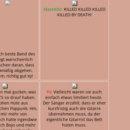
Mazeddo:
KILLED KILLED KILLED
KILLED BY DEATH!
ch beste Band des
iegt warscheinlich
schen daran, dass
gamäßig abgehen.
m, richtig gut ey!
n mal gucken, was
Fö:
Vielleicht waren sie auch
S so drauf haben.
einfach etwas limitiert heute.
hohen Hüte aus
Der Sänger erzählt, dass er eher
hen Poppunk. Hm,
kurzfristig auch die Gitarre
h mir mehr von
übernehmen muss, da der
Ich hatte irgendwie
eigentliche Gitarrist das Bett
ach Boys und mehr
hüten muss.