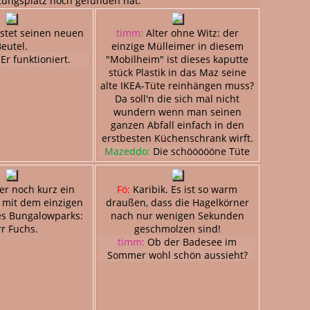
htungsplatz noch gefunden hat.
stet seinen neuen
timm:
Alter ohne Witz: der
eutel.
einzige Mülleimer in diesem
Er funktioniert.
"Mobilheim" ist dieses kaputte
stück Plastik in das Maz seine
alte IKEA-Tüte reinhängen muss?
Da soll'n die sich mal nicht
wundern wenn man seinen
ganzen Abfall einfach in den
erstbesten Küchenschrank wirft.
Mazeddo:
Die schöööööne Tüte
r noch kurz ein
Fö:
Karibik. Es ist so warm
 mit dem einzigen
draußen, dass die Hagelkörner
es Bungalowparks:
nach nur wenigen Sekunden
r Fuchs.
geschmolzen sind!
timm:
Ob der Badesee im
Sommer wohl schön aussieht?