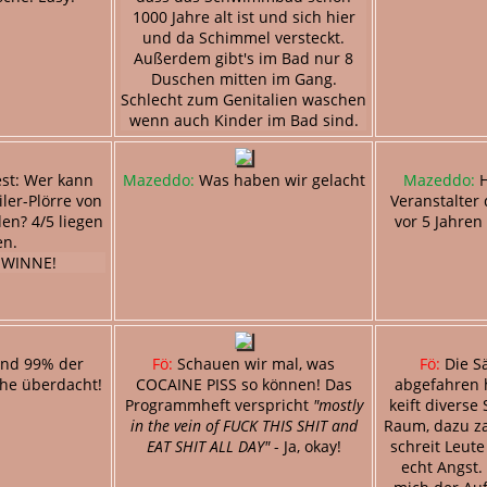
1000 Jahre alt ist und sich hier
und da Schimmel versteckt.
Außerdem gibt's im Bad nur 8
Duschen mitten im Gang.
Schlecht zum Genitalien waschen
wenn auch Kinder im Bad sind.
st: Wer kann
Mazeddo:
Was haben wir gelacht
Mazeddo:
H
iler-Plörre von
Veranstalter 
en? 4/5 liegen
vor 5 Jahren
n.
EWINNE!
ind 99% der
Fö:
Schauen wir mal, was
Fö:
Die S
che überdacht!
COCAINE PISS so können! Das
abgefahren
Programmheft verspricht
"mostly
keift diverse
in the vein of FUCK THIS SHIT and
Raum, dazu za
EAT SHIT ALL DAY"
- Ja, okay!
schreit Leute
echt Angst.