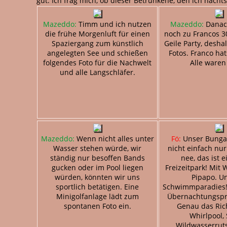
gut. Ich frag mich, ob dieser Betrunkene, den ich nach
Mazeddo:
Timm und ich nutzen
Mazeddo:
Danac
die frühe Morgenluft für einen
noch zu Francos 3
Spaziergang zum künstlich
Geile Party, desha
angelegten See und schießen
Fotos. Franco hat
folgendes Foto für die Nachwelt
Alle waren
und alle Langschläfer.
Mazeddo:
Wenn nicht alles unter
Fö:
Unser Bunga
Wasser stehen würde, wir
nicht einfach nu
ständig nur besoffen Bands
nee, das ist 
gucken oder im Pool liegen
Freizeitpark! Mit 
würden, könnten wir uns
Pipapo. U
sportlich betätigen. Eine
Schwimmparadies! 
Minigolfanlage lädt zum
Übernachtungspre
spontanen Foto ein.
Genau das Rich
Whirlpool,
Wildwasserruts