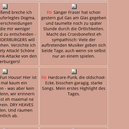
ßend breche ich
Fö:
Sänger Fraser hat schon
auferlegtes Dogma,
gestern gut Gas am Glas gegeben
berschneidungen
und taumelte noch zu später
die mir weniger
Stunde durch die Örtlichkeiten.
d zu entscheiden -
Macht das Crossbonefest eh
RDERBURGERS will
sympathisch: Viele der
hen. Verzichte ich
auftretenden Musiker geben sich
ety Attack! Schöne
beide Tage, auch wenn sie selbst
nk-Attacke von den
nur an einem spielen.
erburgers!
Fun House! Hier ist
Fö:
Hardcore-Punk, die oldschool-
 mal kaum ein
Ecke, bisschen garagig, starke
 - was aber kein
Songs. Mein erstes Highlight des
denn, wir erinnern
Tages.
sst eh maximal ne
 rein. DRY HEAVES
elen. Und räumen
ntlich ab.