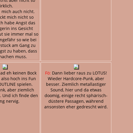
ritt aber nicht so
irklich.
mich auch nicht.
ckt mich nicht so
ich habe Angst das
gerin ins Gesicht
tut sie immer mal so
ungefähr so wie bei
rstück am Gang zu
gst zu haben, dass
machen muss.
rad eh keinen Bock
Fö:
Dann lieber raus zu LOTUS!
 also hoch ins Fun
Wieder Hardcore-Punk, aber
OUTLINE spielen.
besser. Ziemlich metallastiger
nk, aber ziemlich
Sound, hier und da etwas
. Und ich finde den
doomig, einige recht sphärisch-
ng nervig.
düstere Passagen, während
ansonsten eher gedrescht wird.