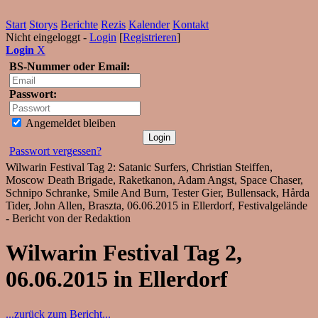
Start
Storys
Berichte
Rezis
Kalender
Kontakt
Nicht eingeloggt -
Login
[
Registrieren
]
Login
X
BS-Nummer oder Email:
Passwort:
Angemeldet bleiben
Passwort vergessen?
Wilwarin Festival Tag 2: Satanic Surfers, Christian Steiffen,
Moscow Death Brigade, Raketkanon, Adam Angst, Space Chaser,
Schnipo Schranke, Smile And Burn, Tester Gier, Bullensack, Hårda
Tider, John Allen, Braszta, 06.06.2015 in Ellerdorf, Festivalgelände
- Bericht von der Redaktion
Wilwarin Festival Tag 2,
06.06.2015 in Ellerdorf
...zurück zum Bericht...