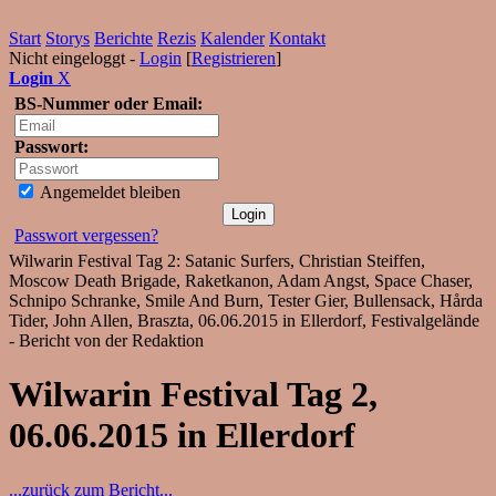
Start
Storys
Berichte
Rezis
Kalender
Kontakt
Nicht eingeloggt -
Login
[
Registrieren
]
Login
X
BS-Nummer oder Email:
Passwort:
Angemeldet bleiben
Passwort vergessen?
Wilwarin Festival Tag 2: Satanic Surfers, Christian Steiffen,
Moscow Death Brigade, Raketkanon, Adam Angst, Space Chaser,
Schnipo Schranke, Smile And Burn, Tester Gier, Bullensack, Hårda
Tider, John Allen, Braszta, 06.06.2015 in Ellerdorf, Festivalgelände
- Bericht von der Redaktion
Wilwarin Festival Tag 2,
06.06.2015 in Ellerdorf
...zurück zum Bericht...