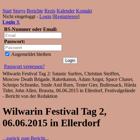
Start
Storys
Berichte
Rezis
Kalender
Kontakt
Nicht eingeloggt -
Login
[
Registrieren
]
Login
X
BS-Nummer oder Email:
Passwort:
Angemeldet bleiben
Passwort vergessen?
Wilwarin Festival Tag 2: Satanic Surfers, Christian Steiffen,
Moscow Death Brigade, Raketkanon, Adam Angst, Space Chaser,
Schnipo Schranke, Smile And Burn, Tester Gier, Bullensack, Hårda
Tider, John Allen, Braszta, 06.06.2015 in Ellerdorf, Festivalgelände
- Bericht von der Redaktion
Wilwarin Festival Tag 2,
06.06.2015 in Ellerdorf
...zurück zum Bericht...