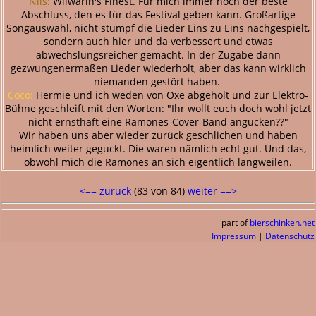
Nils:
Wilwarin's Finest. Für mich immer noch der beste
Abschluss, den es für das Festival geben kann. Großartige
Songauswahl, nicht stumpf die Lieder Eins zu Eins nachgespielt,
sondern auch hier und da verbessert und etwas
abwechslungsreicher gemacht. In der Zugabe dann
gezwungenermaßen Lieder wiederholt, aber das kann wirklich
niemanden gestört haben.
Coco:
Hermie und ich weden von Oxe abgeholt und zur Elektro-
Bühne geschleift mit den Worten: "Ihr wollt euch doch wohl jetzt
nicht ernsthaft eine Ramones-Cover-Band angucken??"
Wir haben uns aber wieder zurück geschlichen und haben
heimlich weiter geguckt. Die waren nämlich echt gut. Und das,
obwohl mich die Ramones an sich eigentlich langweilen.
<== zurück
(83 von 84)
weiter ==>
part of
bierschinken.net
Impressum
|
Datenschutz