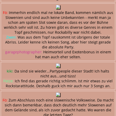
Fö:
Immerhin endlich mal ne lokale Band, kommen nämlich aus
Slowenien und sind auch keine Unbekannten - merkt man ja
schon am späten Slot sowie daran, dass es vor der Bühne
wirklich sehr voll ist. Zu hören gibt es diverse Genres in einem
Topf geschmissen, nur Rockabilly war nicht dabei.
Zwen:
Was aus dem Topf rauskommt ist übrigens der totale
Abriss. Leider kenne ich keinen Song, aber hier steigt gerade
die absolute Party.
garagephotographer:
Heimvorteil und Exotenbonus in einem
hat man auch eher selten.
kiki:
Da sind sie wieder...Partypeople dieser Stadt! Ich halts
nicht aus...und tüss!
Patze:
Ich find das gerade richtig schlimm. Ist mir etwas zu viel
Rockstarattitüde. Deshalb guck ich mir auch nur 3 Songs an.
Fö:
Zum Abschluss noch eine slowenische Volksweise. Da macht
sich dann bemerkbar, dass doch deutlich mehr Slowenen auf
dem Gelände sind, als ich zuvor gedacht hatte. Wo waren die
die letzten Tage?