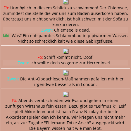
Fö:
Unmöglich in diesem Schlick zu schwimmen! Der Chiemsee,
zumindest die Stelle die wir uns zum Baden auserkoren haben,
überzeugt uns nicht so wirklich. Ist halt schwer, mit der Soča zu
konkurrieren.
Zwen:
Chiemsee is dead.
kiki:
Was? Ein entspanntes Schlammbad in pipiwarmen Wasser.
Nicht so schrecklich kalt wie diese Gebirgsflüsse.
Fö:
Schiff kommt nicht. Doof.
Zwen:
Ich wollte doch so gerne zur Herreninsel...
Zwen:
Die Anti-Obdachlosen-Maßnahmen gefallen mir hier
irgendwie besser als in London.
Fö:
Abends verabschieden wir Eva und gehen in einem
zünftigen Wirtshaus fein essen. Dazu gibt es "Leifmusik". Leif
spielt Akkordeon und ist nach Franz Nicolay der beste
Akkordeonspieler den ich kenne. Wir kriegen uns nicht mehr
ein, als zur Zugabe "Pillemann Fotze Arsch" ausgepackt wird.
Die Bayern wissen halt wie man lebt.