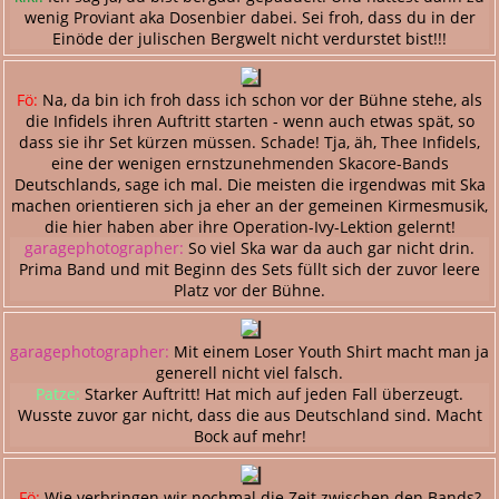
wenig Proviant aka Dosenbier dabei. Sei froh, dass du in der
Einöde der julischen Bergwelt nicht verdurstet bist!!!
Fö:
Na, da bin ich froh dass ich schon vor der Bühne stehe, als
die Infidels ihren Auftritt starten - wenn auch etwas spät, so
dass sie ihr Set kürzen müssen. Schade! Tja, äh, Thee Infidels,
eine der wenigen ernstzunehmenden Skacore-Bands
Deutschlands, sage ich mal. Die meisten die irgendwas mit Ska
machen orientieren sich ja eher an der gemeinen Kirmesmusik,
die hier haben aber ihre Operation-Ivy-Lektion gelernt!
garagephotographer:
So viel Ska war da auch gar nicht drin.
Prima Band und mit Beginn des Sets füllt sich der zuvor leere
Platz vor der Bühne.
garagephotographer:
Mit einem Loser Youth Shirt macht man ja
generell nicht viel falsch.
Patze:
Starker Auftritt! Hat mich auf jeden Fall überzeugt.
Wusste zuvor gar nicht, dass die aus Deutschland sind. Macht
Bock auf mehr!
Fö:
Wie verbringen wir nochmal die Zeit zwischen den Bands?