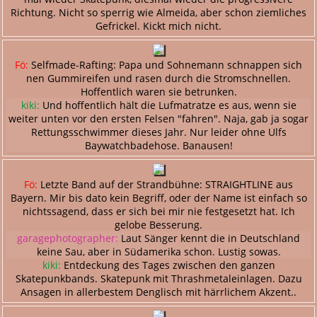
Richtung. Nicht so sperrig wie Almeida, aber schon ziemliches
Gefrickel. Kickt mich nicht.
Fö:
Selfmade-Rafting: Papa und Sohnemann schnappen sich
nen Gummireifen und rasen durch die Stromschnellen.
Hoffentlich waren sie betrunken.
kiki:
Und hoffentlich hält die Lufmatratze es aus, wenn sie
weiter unten vor den ersten Felsen "fahren". Naja, gab ja sogar
Rettungsschwimmer dieses Jahr. Nur leider ohne Ulfs
Baywatchbadehose. Banausen!
Fö:
Letzte Band auf der Strandbühne: STRAIGHTLINE aus
Bayern. Mir bis dato kein Begriff, oder der Name ist einfach so
nichtssagend, dass er sich bei mir nie festgesetzt hat. Ich
gelobe Besserung.
garagephotographer:
Laut Sänger kennt die in Deutschland
keine Sau, aber in Südamerika schon. Lustig sowas.
kiki:
Entdeckung des Tages zwischen den ganzen
Skatepunkbands. Skatepunk mit Thrashmetaleinlagen. Dazu
Ansagen in allerbestem Denglisch mit härrlichem Akzent..