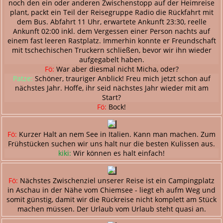
noch den ein oder anderen Zwischenstopp auf der Heimreise
plant, packt ein Teil der Reisegruppe Radio die Rückfahrt mit
dem Bus. Abfahrt 11 Uhr, erwartete Ankunft 23:30, reelle
Ankunft 02:00 inkl. dem Vergessen einer Person nachts auf
einem fast leeren Rastplatz. Immerhin konnte er Freundschaft
mit tschechischen Truckern schließen, bevor wir ihn wieder
aufgegabelt haben.
Fö:
War aber diesmal nicht Micha, oder?
Patze:
Schöner, trauriger Anblick! Freu mich jetzt schon auf
nächstes Jahr. Hoffe, ihr seid nächstes Jahr wieder mit am
Start?
Fö:
Bock!
Fö:
Kurzer Halt an nem See in Italien. Kann man machen. Zum
Frühstücken suchen wir uns halt nur die besten Kulissen aus.
kiki:
Wir können es halt einfach!
Fö:
Nächstes Zwischenziel unserer Reise ist ein Campingplatz
in Aschau in der Nähe vom Chiemsee - liegt eh aufm Weg und
somit günstig, damit wir die Rückreise nicht komplett am Stück
machen müssen. Der Urlaub vom Urlaub steht quasi an.