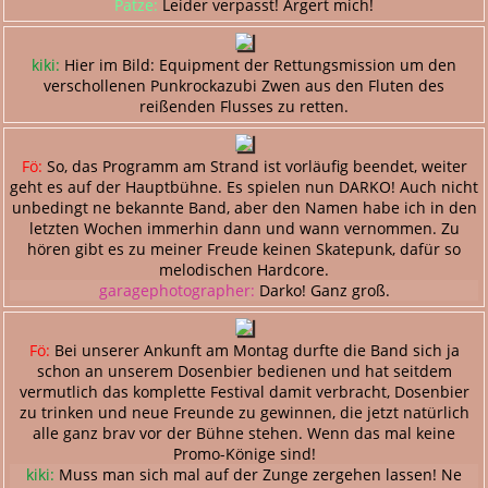
Patze:
Leider verpasst! Ärgert mich!
kiki:
Hier im Bild: Equipment der Rettungsmission um den
verschollenen Punkrockazubi Zwen aus den Fluten des
reißenden Flusses zu retten.
Fö:
So, das Programm am Strand ist vorläufig beendet, weiter
geht es auf der Hauptbühne. Es spielen nun DARKO! Auch nicht
unbedingt ne bekannte Band, aber den Namen habe ich in den
letzten Wochen immerhin dann und wann vernommen. Zu
hören gibt es zu meiner Freude keinen Skatepunk, dafür so
melodischen Hardcore.
garagephotographer:
Darko! Ganz groß.
Fö:
Bei unserer Ankunft am Montag durfte die Band sich ja
schon an unserem Dosenbier bedienen und hat seitdem
vermutlich das komplette Festival damit verbracht, Dosenbier
zu trinken und neue Freunde zu gewinnen, die jetzt natürlich
alle ganz brav vor der Bühne stehen. Wenn das mal keine
Promo-Könige sind!
kiki:
Muss man sich mal auf der Zunge zergehen lassen! Ne