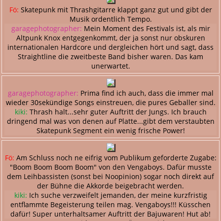
Fö:
Skatepunk mit Thrashgitarre klappt ganz gut und gibt der
Musik ordentlich Tempo.
garagephotographer:
Mein Moment des Festivals ist, als mir
Altpunk Knox entgegenkommt, der ja sonst nur obskuren
internationalen Hardcore und dergleichen hört und sagt, dass
Straightline die zweitbeste Band bisher waren. Das kam
unerwartet.
garagephotographer:
Prima find ich auch, dass die immer mal
wieder 30sekündige Songs einstreuen, die pures Geballer sind.
kiki:
Thrash halt...sehr guter Auftritt der Jungs. Ich brauch
dringend mal was von denen auf Platte...gibt dem verstaubten
Skatepunk Segment ein wenig frische Power!
Fö:
Am Schluss noch ne eifrig vom Publikum geforderte Zugabe:
"Boom Boom Boom Boom" von den Vengaboys. Dafür musste
dem Leihbassisten (sonst bei Noopinion) sogar noch direkt auf
der Bühne die Akkorde beigebracht werden.
kiki:
Ich suche verzweifelt jemanden, der meine kurzfristig
entflammte Begeisterung teilen mag. Vengaboys!!! Küsschen
dafür! Super unterhaltsamer Auftritt der Bajuwaren! Hut ab!