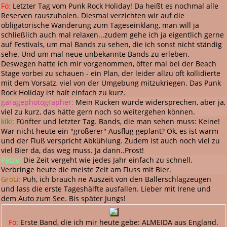
Fö:
Letzter Tag vom Punk Rock Holiday! Da heißt es nochmal alle
Reserven rauszuholen. Diesmal verzichten wir auf die
obligatorische Wanderung zum Tageseinklang, man will ja
schließlich auch mal relaxen...zudem gehe ich ja eigentlich gerne
auf Festivals, um mal Bands zu sehen, die ich sonst nicht ständig
sehe. Und um mal neue unbekannte Bands zu erleben.
Deswegen hatte ich mir vorgenommen, öfter mal bei der Beach
Stage vorbei zu schauen - ein Plan, der leider allzu oft kollidierte
mit dem Vorsatz, viel von der Umgebung mitzukriegen. Das Punk
Rock Holiday ist halt einfach zu kurz.
garagephotographer:
Mein Rücken würde widersprechen, aber ja,
viel zu kurz, das hätte gern noch so weitergehen können.
kiki:
Fünfter und letzter Tag. Bands, die man sehen muss: Keine!
War nicht heute ein "größerer" Ausflug geplant? Ok, es ist warm
und der Fluß verspricht Abkühlung. Zudem ist auch noch viel zu
viel Bier da, das weg muss. Ja dann..Prost!
Patze:
Die Zeit vergeht wie jedes Jahr einfach zu schnell.
Verbringe heute die meiste Zeit am Fluss mit Bier.
GröLi:
Puh, ich brauch ne Auszeit von den Ballerschlagzeugen
und lass die erste Tageshälfte ausfallen. Lieber mit Irene und
dem Auto zum See. Bis später Jungs!
Fö:
Erste Band, die ich mir heute gebe: ALMEIDA aus England.