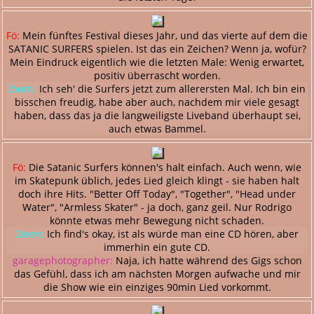
Fö:
Mein fünftes Festival dieses Jahr, und das vierte auf dem die
SATANIC SURFERS spielen. Ist das ein Zeichen? Wenn ja, wofür?
Mein Eindruck eigentlich wie die letzten Male: Wenig erwartet,
positiv überrascht worden.
Zwen:
Ich seh' die Surfers jetzt zum allerersten Mal. Ich bin ein
bisschen freudig, habe aber auch, nachdem mir viele gesagt
haben, dass das ja die langweiligste Liveband überhaupt sei,
auch etwas Bammel.
Fö:
Die Satanic Surfers können's halt einfach. Auch wenn, wie
im Skatepunk üblich, jedes Lied gleich klingt - sie haben halt
doch ihre Hits. "Better Off Today", "Together", "Head under
Water", "Armless Skater" - ja doch, ganz geil. Nur Rodrigo
könnte etwas mehr Bewegung nicht schaden.
Zwen:
Ich find's okay, ist als würde man eine CD hören, aber
immerhin ein gute CD.
garagephotographer:
Naja, ich hatte während des Gigs schon
das Gefühl, dass ich am nächsten Morgen aufwache und mir
die Show wie ein einziges 90min Lied vorkommt.