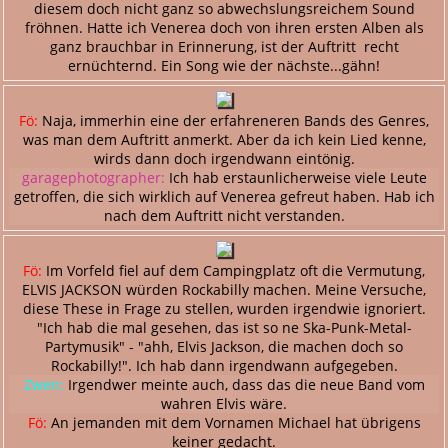
diesem doch nicht ganz so abwechslungsreichem Sound
fröhnen. Hatte ich Venerea doch von ihren ersten Alben als
ganz brauchbar in Erinnerung, ist der Auftritt recht
ernüchternd. Ein Song wie der nächste...gähn!
Fö:
Naja, immerhin eine der erfahreneren Bands des Genres,
was man dem Auftritt anmerkt. Aber da ich kein Lied kenne,
wirds dann doch irgendwann eintönig.
garagephotographer:
Ich hab erstaunlicherweise viele Leute
getroffen, die sich wirklich auf Venerea gefreut haben. Hab ich
nach dem Auftritt nicht verstanden.
Fö:
Im Vorfeld fiel auf dem Campingplatz oft die Vermutung,
ELVIS JACKSON würden Rockabilly machen. Meine Versuche,
diese These in Frage zu stellen, wurden irgendwie ignoriert.
"Ich hab die mal gesehen, das ist so ne Ska-Punk-Metal-
Partymusik" - "ahh, Elvis Jackson, die machen doch so
Rockabilly!". Ich hab dann irgendwann aufgegeben.
Zwen:
Irgendwer meinte auch, dass das die neue Band vom
wahren Elvis wäre.
Fö:
An jemanden mit dem Vornamen Michael hat übrigens
keiner gedacht.