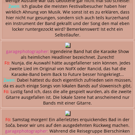
wenige Ausfälle war das Gebotene gar nicht mal soo scheiße!
Zwen:
Ich glaube die meisten Festivalbesucher haben hier
wirklich Ahnung von Musik. Wie sonst ist es zu erklären, dass
hier nicht nur gesungen, sondern sich auch teils kurzerhand
ein Instrument der Band gekrallt und der Song den mal eben
locker runtergezockt wird? Bemerkenswert! Ist echt ein
Selbstläufer.
garagephotographer:
Irgendeine Band hat die Karaoke Show
als heimlichen Headliner bezeichnet. Zurecht!
Fö:
Nunja, die Auswahl hätte ausgefallener sein können. Jedes
zweite Lied im Original von NoFX oder Rancid, das hat die
Karaoke-Band beim Back to Future besser hingekriegt...
Zwen:
Dabei hättest du doch eigentlich zufrieden sein müssen,
da es auch einige Songs von lokalen Bands auf slowenisch gibt.
Fö:
Lustig fand ich, dass die alle gespielt wurden, als die zweite
Gitarre ausgefallen ist. Die lokale Szene hat anscheinend nur
Bands mit einer Gitarre.
Fö:
Samstag morgen! Ein allerletztes erquickendes Bad in der
Soča, bevor wir uns auf den ausgedehnten Rückweg machen.
garagephotographer:
Während die Reisegruppe Bierschinken