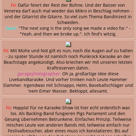
Fö:
Dafür feiert der Rest der Bühne. Und der Basser von
Venerea darf auch mal wieder das Mikro in Beschlag nehmen -
und der Gitarrist die Gitarre. So viel zum Thema Bandinzest in
Schweden.
Zwen:
"The next song is the only song we made a video for." -
"Yeah, and then we broke up.". Ich find's witzig.
Fö:
Mit Mühe und Not gilt es nun, noch die Augen auf zu halten
- zu später Stunde ist nämlich noch Punkrock Karaoke an der
Beachstage angekündigt. Also kriechen wir mit unseren letzten
Kraftreserven dahin.
garagephotographer:
Oh ja, großartige Idee diese
Livebandkaraoke. Und vorher trinken noch Leute Hammer
Slammer. Irgendwas mit Schnapps, Helm, Baseballschläger und
'nem Eimer Wasser. Bekloppt, allesamt.
Fö:
Hoppla! Für ne Karaoke-Show ist hier echt ordentlich was
los. Als Backing-Band fungieren Pigs Parlament und den
Gesang übernehmen Betrunkene. Einfaches Prinzip. Teilweise
mischen Leute von anderen Bands mit, teilweise einfach nur
Festivalbesucher, aber eines muss ich konstatieren: Bis auf