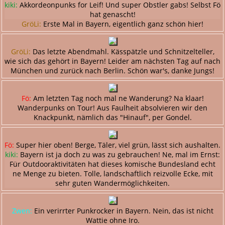
kiki:
Akkordeonpunks for Leif! Und super Obstler gabs! Selbst Fö
hat genascht!
GröLi:
Erste Mal in Bayern, eigentlich ganz schön hier!
GröLi:
Das letzte Abendmahl. Kässpätzle und Schnitzelteller,
wie sich das gehört in Bayern! Leider am nächsten Tag auf nach
München und zurück nach Berlin. Schön war's, danke Jungs!
Fö:
Am letzten Tag noch mal ne Wanderung? Na klaar!
Wanderpunks on Tour! Aus Faulheit absolvieren wir den
Knackpunkt, nämlich das "Hinauf", per Gondel.
Fö:
Super hier oben! Berge, Täler, viel grün, lässt sich aushalten.
kiki:
Bayern ist ja doch zu was zu gebrauchen! Ne, mal im Ernst:
Für Outdooraktivitäten hat dieses komische Bundesland echt
ne Menge zu bieten. Tolle, landschaftlich reizvolle Ecke, mit
sehr guten Wandermöglichkeiten.
Zwen:
Ein verirrter Punkrocker in Bayern. Nein, das ist nicht
Wattie ohne Iro.