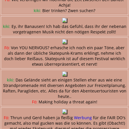
Achja!
kiki:
Bier trinken? Zwen suchen?
kiki:
Ey, ihr Banausen! Ich hab das Gefühl, dass ihr der nebenan
vorgetragenen Musik nicht den nötigen Respekt zollt!
Fö:
Von YOU NERVOUS? erhasche ich noch ein paar Töne, aber
als dann der übliche Skatepunk-Krams erklingt, nehme ich
doch lieber Reißaus. Skatepunk ist auf diesem Festival wirklich
etwas überrepräsentiert, et nervt!
kiki:
Das Gelände sieht an einigen Stellen eher aus wie eine
Strandpromenade mit diversen Angeboten zur Freizeitplanung.
Raften, Paragliden, etc. Alles da für den Abenteuertouristen von
heute..
Fö:
Making holiday a threat again!
Fö:
Thrun und Gerd haben ja fleißig
Werbung
für die FAIR DO's
gemacht, also mal gucken was die so können. Es gibt (Obacht!)
mal wieder Skatepunk, diesmal wieder die progressivere