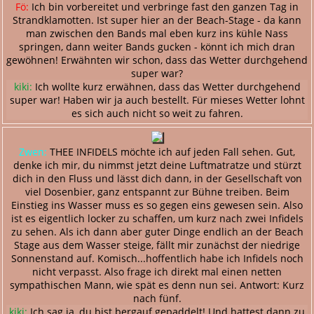
Fö:
Ich bin vorbereitet und verbringe fast den ganzen Tag in
Strandklamotten. Ist super hier an der Beach-Stage - da kann
man zwischen den Bands mal eben kurz ins kühle Nass
springen, dann weiter Bands gucken - könnt ich mich dran
gewöhnen! Erwähnten wir schon, dass das Wetter durchgehend
super war?
kiki:
Ich wollte kurz erwähnen, dass das Wetter durchgehend
super war! Haben wir ja auch bestellt. Für mieses Wetter lohnt
es sich auch nicht so weit zu fahren.
Zwen:
THEE INFIDELS möchte ich auf jeden Fall sehen. Gut,
denke ich mir, du nimmst jetzt deine Luftmatratze und stürzt
dich in den Fluss und lässt dich dann, in der Gesellschaft von
viel Dosenbier, ganz entspannt zur Bühne treiben. Beim
Einstieg ins Wasser muss es so gegen eins gewesen sein. Also
ist es eigentlich locker zu schaffen, um kurz nach zwei Infidels
zu sehen. Als ich dann aber guter Dinge endlich an der Beach
Stage aus dem Wasser steige, fällt mir zunächst der niedrige
Sonnenstand auf. Komisch...hoffentlich habe ich Infidels noch
nicht verpasst. Also frage ich direkt mal einen netten
sympathischen Mann, wie spät es denn nun sei. Antwort: Kurz
nach fünf.
kiki:
Ich sag ja, du bist bergauf gepaddelt! Und hattest dann zu