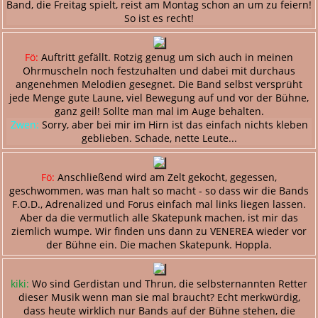
Band, die Freitag spielt, reist am Montag schon an um zu feiern!
So ist es recht!
Fö:
Auftritt gefällt. Rotzig genug um sich auch in meinen
Ohrmuscheln noch festzuhalten und dabei mit durchaus
angenehmen Melodien gesegnet. Die Band selbst versprüht
jede Menge gute Laune, viel Bewegung auf und vor der Bühne,
ganz geil! Sollte man mal im Auge behalten.
Zwen:
Sorry, aber bei mir im Hirn ist das einfach nichts kleben
geblieben. Schade, nette Leute...
Fö:
Anschließend wird am Zelt gekocht, gegessen,
geschwommen, was man halt so macht - so dass wir die Bands
F.O.D., Adrenalized und Forus einfach mal links liegen lassen.
Aber da die vermutlich alle Skatepunk machen, ist mir das
ziemlich wumpe. Wir finden uns dann zu VENEREA wieder vor
der Bühne ein. Die machen Skatepunk. Hoppla.
kiki:
Wo sind Gerdistan und Thrun, die selbsternannten Retter
dieser Musik wenn man sie mal braucht? Echt merkwürdig,
dass heute wirklich nur Bands auf der Bühne stehen, die