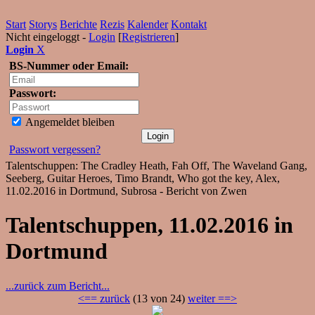
Start
Storys
Berichte
Rezis
Kalender
Kontakt
Nicht eingeloggt -
Login
[
Registrieren
]
Login
X
BS-Nummer oder Email:
Passwort:
Angemeldet bleiben
Passwort vergessen?
Talentschuppen: The Cradley Heath, Fah Off, The Waveland Gang,
Seeberg, Guitar Heroes, Timo Brandt, Who got the key, Alex,
11.02.2016 in Dortmund, Subrosa - Bericht von Zwen
Talentschuppen, 11.02.2016 in
Dortmund
...zurück zum Bericht...
<== zurück
(13 von 24)
weiter ==>