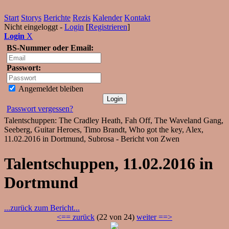
Start
Storys
Berichte
Rezis
Kalender
Kontakt
Nicht eingeloggt -
Login
[
Registrieren
]
Login
X
BS-Nummer oder Email:
Passwort:
Angemeldet bleiben
Passwort vergessen?
Talentschuppen: The Cradley Heath, Fah Off, The Waveland Gang,
Seeberg, Guitar Heroes, Timo Brandt, Who got the key, Alex,
11.02.2016 in Dortmund, Subrosa - Bericht von Zwen
Talentschuppen, 11.02.2016 in
Dortmund
...zurück zum Bericht...
<== zurück
(22 von 24)
weiter ==>