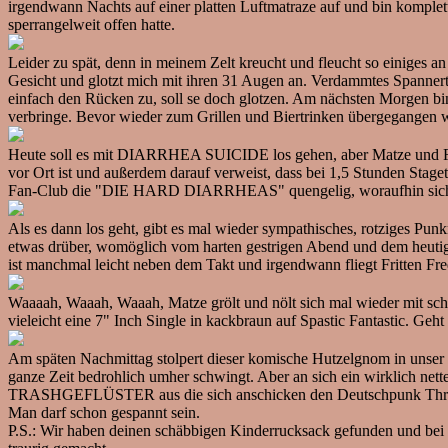
irgendwann Nachts auf einer platten Luftmatraze auf und bin komplett
sperrangelweit offen hatte.
Leider zu spät, denn in meinem Zelt kreucht und fleucht so einiges 
Gesicht und glotzt mich mit ihren 31 Augen an. Verdammtes Spannertier
einfach den Rücken zu, soll se doch glotzen. Am nächsten Morgen bin 
verbringe. Bevor wieder zum Grillen und Biertrinken übergegangen 
Heute soll es mit DIARRHEA SUICIDE los gehen, aber Matze und Frit
vor Ort ist und außerdem darauf verweist, dass bei 1,5 Stunden Staget
Fan-Club die "DIE HARD DIARRHEAS" quengelig, woraufhin sich a
Als es dann los geht, gibt es mal wieder sympathisches, rotziges Pu
etwas drüber, womöglich vom harten gestrigen Abend und dem heutigen
ist manchmal leicht neben dem Takt und irgendwann fliegt Fritten Fr
Waaaah, Waaah, Waaah, Matze grölt und nölt sich mal wieder mit sc
vieleicht eine 7" Inch Single in kackbraun auf Spastic Fantastic. Geht
Am späten Nachmittag stolpert dieser komische Hutzelgnom in unser C
ganze Zeit bedrohlich umher schwingt. Aber an sich ein wirklich nett
TRASHGEFLÜSTER aus die sich anschicken den Deutschpunk Thro
Man darf schon gespannt sein.
P.S.: Wir haben deinen schäbbigen Kinderrucksack gefunden und bei 