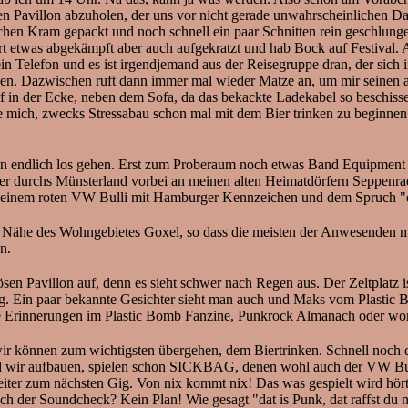
nen Pavillon abzuholen, der uns vor nicht gerade unwahrscheinlichen 
tlichen Kram gepackt und noch schnell ein paar Schnitten rein geschlun
ahrt etwas abgekämpft aber auch aufgekratzt und hab Bock auf Festival
 Telefon und es ist irgendjemand aus der Reisegruppe dran, der sich i
en. Dazwischen ruft dann immer mal wieder Matze an, um mir seinen 
f in der Ecke, neben dem Sofa, da das bekackte Ladekabel so beschisse
e mich, zwecks Stressabau schon mal mit dem Bier trinken zu beginnen
nn endlich los gehen. Erst zum Proberaum noch etwas Band Equipment
uer durchs Münsterland vorbei an meinen alten Heimatdörfern Seppenra
r einem roten VW Bulli mit Hamburger Kennzeichen und dem Spruch "dat 
Nähe des Wohngebietes Goxel, so dass die meisten der Anwesenden mit
n.
n Pavillon auf, denn es sieht schwer nach Regen aus. Der Zeltplatz is
. Ein paar bekannte Gesichter sieht man auch und Maks vom Plastic Bom
ne Erinnerungen im Plastic Bomb Fanzine, Punkrock Almanach oder wom
d wir können zum wichtigsten übergehen, dem Biertrinken. Schnell noc
wir aufbauen, spielen schon SICKBAG, denen wohl auch der VW Bulli g
ter zum nächsten Gig. Von nix kommt nix! Das was gespielt wird hört s
ch der Soundcheck? Kein Plan! Wie gesagt "dat is Punk, dat raffst du n