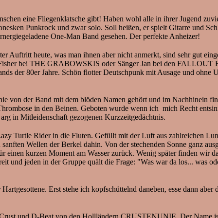
n eine Fliegenklatsche gibt! Haben wohl alle in ihrer Jugend zuviel
en Punkrock und zwar solo. Soll heißen, er spielt Gitarre und Schlagz
 ernergiegeladene One-Man Band gesehen. Der perfekte Anheizer!
 heute, was man ihnen aber nicht anmerkt, sind sehr gut eingespie
ger Fisher bei THE GRABOWSKIS oder Sänger Jan bei den FALLOUT B
ands der 80er Jahre. Schön flotter Deutschpunk mit Ausage und ohne U
ie von der Band mit dem blöden Namen gehört und im Nachhinein finde i
rombose in den Beinen. Geboten wurde wenn ich mich Recht entsinne k
e arg in Mitleidenschaft gezogenen Kurzzeitgedächtnis.
Lazy Turtle Rider in die Fluten. Gefüllt mit der Luft aus zahlreichen L
en sanften Wellen der Berkel dahin. Von der stechenden Sonne ganz aus
ür einen kurzen Moment am Wasser zurück. Wenig später finden wir das 
it und jeden in der Gruppe quält die Frage: "Was war da los... was od
 Hartgesottene. Erst stehe ich kopfschüttelnd daneben, esse dann abe
es Crust und D-Beat von den Hollländern CRUSTENUNIE. Der Name ist e