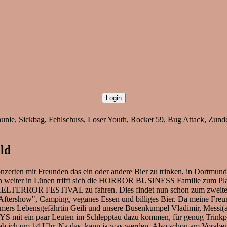
enunie, Sickbag, Fehlschuss, Loser Youth, Rocket 59, Bug Attack, Zund
ld
nzerten mit Freunden das ein oder andere Bier zu trinken, in Dortmun
hn weiter in Lünen trifft sich die HORROR BUSINESS Familie zum Pl
BERKELTERROR FESTIVAL zu fahren. Dies findet nun schon zum zweit
 + "Aftershow", Camping, veganes Essen und billiges Bier. Da meine
mers Lebensgefährtin Geili und unsere Busenkumpel Vladimir, Messi(a
it ein paar Leuten im Schlepptau dazu kommen, für genug Trinkpart
hab ich um 14 Uhr. Na das, kann ja was werden. Also schon am Vorab