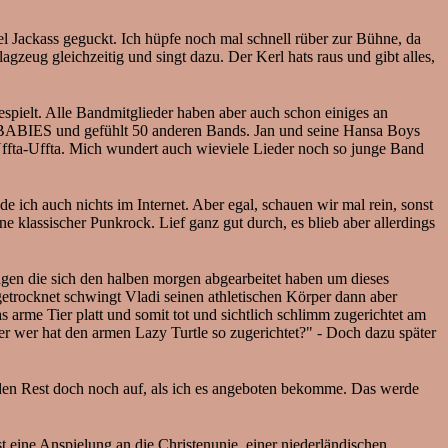
 Jackass geguckt. Ich hüpfe noch mal schnell rüber zur Bühne, da
eug gleichzeitig und singt dazu. Der Kerl hats raus und gibt alles,
lt. Alle Bandmitglieder haben aber auch schon einiges an
ABIES und gefühlt 50 anderen Bands. Jan und seine Hansa Boys
ffta-Uffta. Mich wundert auch wieviele Lieder noch so junge Band
ch auch nichts im Internet. Aber egal, schauen wir mal rein, sonst
lassischer Punkrock. Lief ganz gut durch, es blieb aber allerdings
ungen die sich den halben morgen abgearbeitet haben um dieses
getrocknet schwingt Vladi seinen athletischen Körper dann aber
arme Tier platt und somit tot und sichtlich schlimm zugerichtet am
er wer hat den armen Lazy Turtle so zugerichtet?" - Doch dazu später
r den Rest doch noch auf, als ich es angeboten bekomme. Das werde
ine Anspielung an die Christenunie, einer niederländischen