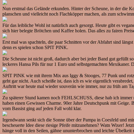
Nun erstmal das Gelände erkunden. Hinter der Scheune, in der die Kon
planschen und vielleicht noch Flachköpper machen, als zum schwim
Für das leibliche Wohl ist natürlich auch gesorgt. Heute gibt es ve
sich hier belegte Brötchen und Kaffee holen. Das alles zu fairen Prei
Erst mal was spachteln, die paar Schnitten vor der Abfahrt sind längs
denn es spielen schon SPIT PINK.
Die Scheune ist nicht groß, dadurch aber bei jeder Band gut gefüllt 
leckeres Hansa Pils für nur 1 Euro und selbstgemachten Mexikaner. 
SPIT PINK wie mit ihrem Mix aus Iggy & Stooges, 77 Punk und rotzige
geht gar nicht. Auch scheiße ist, dass ich es wie eigentlich verabrede
Auftritt war heute mal wieder souverän wie immer, nur zu früh am Ta
Zu späterer Stund kamen noch FEHLSCHUSS, diese hab ich immer
haben einen Gewissen Charme. 90er Jahre Deutschpunk mit Geige. Böse
vom Bassist ging auf jeden Fall wohl klar.
Irgendwann senkt sich die Sonne über der Pampa in Coesfeld und mir 
bescheuerte Idee diese riesige Pfeife mitzunehmen? Watn Wixer! Je
hänge voll in den Seilen, gähne ununterbrochen und leichte Übelkeit