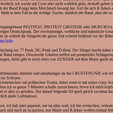
ordentlich, ich werde mit Crust aber nicht wirklich grün, deshalb gehen 
it der Band Kurga beim Merchtisch besorgt hat. Auf die sich R.Itzken ab
fließt in dem Fall in die richtige Tasche, nämlich der Band, aber die
re Vorgängerband PESTFEST, PROTEST GROTESK oder MURUROA ATT
erigen Deutschpunk. Der zweistimmige, weibliche und männliche Gesa
st wirbelt die Sängerin die ganze Zeit wütend brüllend vor der Bühn
p-Seite
.
aus 77 Punk, HC-Punk und D-Beat. Der Sänger macht dabei einen au
e Band einiges. Druckvolle Gitarren treffen auf pumpendes Schlagzeu
en, dafür gibt es noch eines von ZUNDER auf dem Matze guckt als ob
öhnender, düsterer und metallastiger als bei CRUSTENUNIE wie ich find
zur Scheune.
echno mit politischen Texten, dabei rennt er mit seiner crazy Sonne
 dass ich es ganze 5 Minuten schaffe zuzuschauen, bevor ich mich kop
eint es aber zu gefallen. Der darauf folgende DJ spielt gleich zweimal
zlich platte Luftmatraze.
, ich hab mies gepennt, mir tut alles weh, ich bin zerstochen, verkat
ach und nach an zu packen, nur Matze und R.Izken wollen erstmal frü