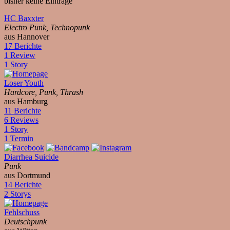
bisher keine Einträge
HC Baxxter
Electro Punk, Technopunk
aus Hannover
17 Berichte
1 Review
1 Story
Loser Youth
Hardcore, Punk, Thrash
aus Hamburg
11 Berichte
6 Reviews
1 Story
1 Termin
Diarrhea Suicide
Punk
aus Dortmund
14 Berichte
2 Storys
Fehlschuss
Deutschpunk