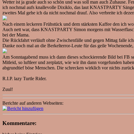
Wetter ist ja grade auch so schön und was soll man auch Zuhause. F
ich nochmal aufs knallevolle Dixiklo, das laut KNASTPARTY Sänger 
zweites Mal gehe ich da nicht nochmal drauf. Also verbreite ich de
Nach einem leckeren Frühstück und dem stärksten Kaffee den ich woh
Auch nett war, dass KNASTPARTY Simon morgens mit Wasserflaschen v
bei der Mama.
Die Rückfahrt verläuft ohne Zwischenfälle und gegen Mittag falle ich 
Danke noch mal an die Berkelterror-Leute für das geile Wochenende, i
Am Sonntagabend muss ich dann dieses schockierende Bild bei FB s
Mitleid, so luftleer und zerplatzt, wie wir ihn dann vorgefunden hab
abgrundtief böse Menschen. Die schrecken wirklich vor nichts zurück
R.I.P. lazy Turtle Rider.
Zuul!
Berichte auf anderen Webseiten:
Kommentare: