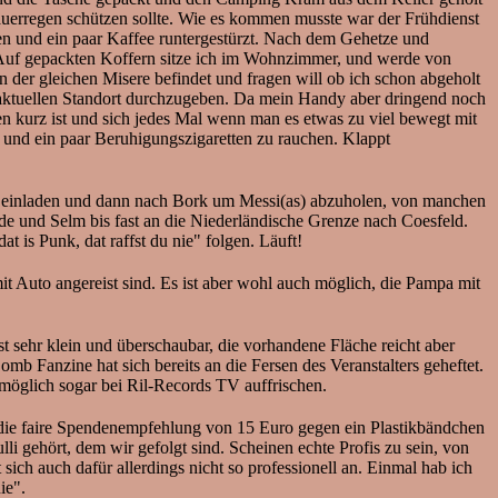
Dauerregen schützen sollte. Wie es kommen musste war der Frühdienst
gen und ein paar Kaffee runtergestürzt. Nach dem Gehetze und
. Auf gepackten Koffern sitze ich im Wohnzimmer, und werde von
n der gleichen Misere befindet und fragen will ob ich schon abgeholt
aktuellen Standort durchzugeben. Da mein Handy aber dringend noch
n kurz ist und sich jedes Mal wenn man es etwas zu viel bewegt mit
 und ein paar Beruhigungszigaretten zu rauchen. Klappt
 einladen und dann nach Bork um Messi(as) abzuholen, von manchen
de und Selm bis fast an die Niederländische Grenze nach Coesfeld.
is Punk, dat raffst du nie" folgen. Läuft!
 Auto angereist sind. Es ist aber wohl auch möglich, die Pampa mit
t sehr klein und überschaubar, die vorhandene Fläche reicht aber
b Fanzine hat sich bereits an die Fersen des Veranstalters geheftet.
öglich sogar bei Ril-Records TV auffrischen.
h die faire Spendenempfehlung von 15 Euro gegen ein Plastikbändchen
ehört, dem wir gefolgt sind. Scheinen echte Profis zu sein, von
ich auch dafür allerdings nicht so professionell an. Einmal hab ich
ie".