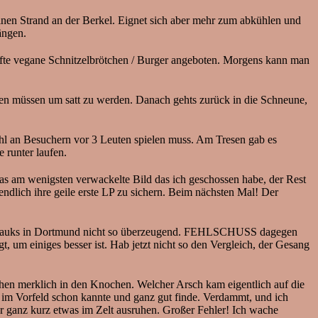
einen Strand an der Berkel. Eignet sich aber mehr zum abkühlen und
ängen.
hafte vegane Schnitzelbrötchen / Burger angeboten. Morgens kann man
 essen müssen um satt zu werden. Danach gehts zurück in die Schneune,
zahl an Besuchern vor 3 Leuten spielen muss. Am Tresen gab es
 runter laufen.
as am wenigsten verwackelte Bild das ich geschossen habe, der Rest
 endlich ihre geile erste LP zu sichern. Beim nächsten Mal! Der
rauks in Dortmund nicht so überzeugend. FEHLSCHUSS dagegen
 um einiges besser ist. Hab jetzt nicht so den Vergleich, der Gesang
chen merklich in den Knochen. Welcher Arsch kam eigentlich auf die
im Vorfeld schon kannte und ganz gut finde. Verdammt, und ich
ur ganz kurz etwas im Zelt ausruhen. Großer Fehler! Ich wache