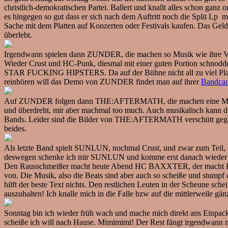
christlich-demokratischen Partei. Ballert und knallt alles schon ganz 
es hingegen so gut dass er sich nach dem Auftritt noch die Split Lp m
Sache mit dem Platten auf Konzerten oder Festivals kaufen. Das Geld 
überlebt.
Irgendwann spielen dann ZUNDER, die machen so Musik wie ih
Wieder Crust und HC-Punk, diesmal mit einer guten Portion schnodd
STAR FUCKING HIPSTERS. Da auf der Bühne nicht all zu viel Platz i
reinhören will das Demo von ZUNDER findet man auf ihrer
Bandcam
Auf ZUNDER folgen dann THE:AFTERMATH, die machen eine Mischung 
und überdreht, mir aber machmal too much. Auch musikalisch kann di
Bands. Leider sind die Bilder von THE:AFTERMATH verschütt gegang
beides.
Als letzte Band spielt SUNLUN, nochmal Crust, und zwar zum Teil, dr
deswegen schenke ich mir SUNLUN und komme erst danach wieder 
Den Rausschmeißer macht heute Abend HC BAXXTER, der macht Kirmest
von. Die Musik, also die Beats sind aber auch so scheiße und stumpf
hilft der beste Text nichts. Den restlichen Leuten in der Scheune sch
auszuhalten! Ich knalle mich in die Falle bzw auf die mittlerweile gän
Sonntag bin ich wieder früh wach und mache mich direkt ans Einpacken
scheiße ich will nach Hause. Mimimimi! Der Rest fängt irgendwann n