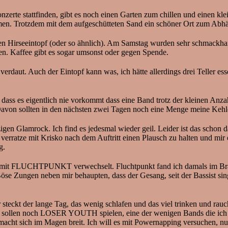
zerte stattfinden, gibt es noch einen Garten zum chillen und einen kl
men. Trotzdem mit dem aufgeschütteten Sand ein schöner Ort zum Abh
ganen Hirseeintopf (oder so ähnlich). Am Samstag wurden sehr schmack
sen. Kaffee gibt es sogar umsonst oder gegen Spende.
t verdaut. Auch der Eintopf kann was, ich hätte allerdings drei Teller
so dass es eigentlich nie vorkommt dass eine Band trotz der kleinen An
Davon sollten in den nächsten zwei Tagen noch eine Menge meine Kehle
n Glamrock. Ich find es jedesmal wieder geil. Leider ist das schon d
t, verratze mit Krisko nach dem Auftritt einen Plausch zu halten und mir
g.
 mit FLUCHTPUNKT verwechselt. Fluchtpunkt fand ich damals im B
 Zungen neben mir behaupten, dass der Gesang, seit der Bassist singt,
steckt der lange Tag, das wenig schlafen und das viel trinken und rau
tzt sollen noch LOSER YOUTH spielen, eine der wenigen Bands die ich 
 macht sich im Magen breit. Ich will es mit Powernapping versuchen, n