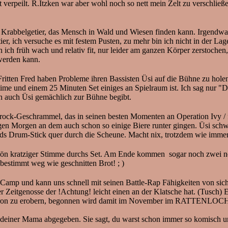
 verpeilt. R.Itzken war aber wohl noch so nett mein Zelt zu verschließ
an Krabbelgetier, das Mensch in Wald und Wiesen finden kann. Irgendw
, ich versuche es mit festem Pusten, zu mehr bin ich nicht in der Lage,
ich früh wach und relativ fit, nur leider am ganzen Körper zerstochen,
werden kann.
ten Fred haben Probleme ihren Bassisten Üsi auf die Bühne zu holen,
ime und einem 25 Minuten Set einiges an Spielraum ist. Ich sag nur "Dat
uch Üsi gemächlich zur Bühne begibt.
nkrock-Geschrammel, das in seinen besten Momenten an Operation Ivy / 
 Morgen an dem auch schon so einige Biere runter gingen. Üsi schwitz
eds Drum-Stick quer durch die Scheune. Macht nix, trotzdem wie immer
hön kratziger Stimme durchs Set. Am Ende kommen sogar noch zwei ne
 bestimmt weg wie geschnitten Brot! ; )
amp und kann uns schnell mit seinen Battle-Rap Fähigkeiten von sich 
er Zeitgenosse der !Achtung! leicht einen an der Klatsche hat. (Tusch)
n zu erobern, begonnen wird damit im November im RATTENLOCH 
deiner Mama abgegeben. Sie sagt, du warst schon immer so komisch und