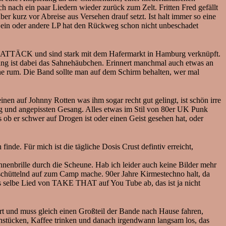
ich nach ein paar Liedern wieder zurück zum Zelt. Fritten Fred gefällt
er kurz vor Abreise aus Versehen drauf setzt. Ist halt immer so eine
 so ein oder andere LP hat den Rückweg schon nicht unbeschadet
ÄCK und sind stark mit dem Hafermarkt in Hamburg verknüpft.
ng ist dabei das Sahnehäubchen. Erinnert manchmal auch etwas an
e rum. Die Band sollte man auf dem Schirm behalten, wer mal
f Johnny Rotten was ihm sogar recht gut gelingt, ist schön irre
g und angepissten Gesang. Alles etwas im Stil von 80er UK Punk
 er schwer auf Drogen ist oder einen Geist gesehen hat, oder
e. Für mich ist die tägliche Dosis Crust defintiv erreicht,
nbrille durch die Scheune. Hab ich leider auch keine Bilder mehr
fschüttelnd auf zum Camp mache. 90er Jahre Kirmestechno halt, da
 das selbe Lied von TAKE THAT auf You Tube ab, das ist ja nicht
ert und muss gleich einen Großteil der Bande nach Hause fahren,
hstücken, Kaffee trinken und danach irgendwann langsam los, das