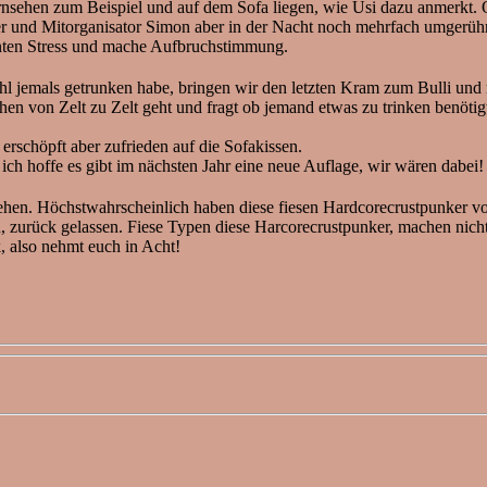
ernsehen zum Beispiel und auf dem Sofa liegen, wie Üsi dazu anmerkt
und Mitorganisator Simon aber in der Nacht noch mehrfach umgerührt 
zenten Stress und mache Aufbruchstimmung.
l jemals getrunken habe, bringen wir den letzten Kram zum Bulli und
on Zelt zu Zelt geht und fragt ob jemand etwas zu trinken benötigt.
erschöpft aber zufrieden auf die Sofakissen.
ch hoffe es gibt im nächsten Jahr eine neue Auflage, wir wären dabei!
ehen. Höchstwahrscheinlich haben diese fiesen Hardcorecrustpunker 
en, zurück gelassen. Fiese Typen diese Harcorecrustpunker, machen nich
, also nehmt euch in Acht!