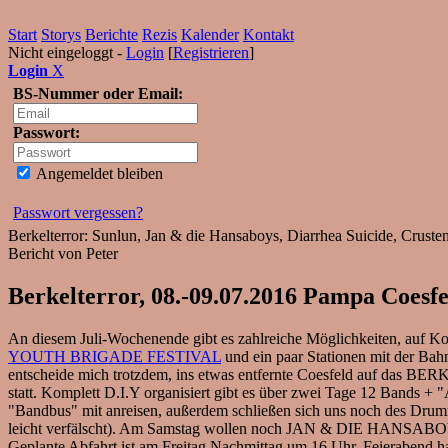
Start
Storys
Berichte
Rezis
Kalender
Kontakt
Nicht eingeloggt -
Login
[
Registrieren
]
Login
X
BS-Nummer oder Email:
Passwort:
Angemeldet bleiben
Passwort vergessen?
Berkelterror: Sunlun, Jan & die Hansaboys, Diarrhea Suicide, Crust
Bericht von Peter
Berkelterror, 08.-09.07.2016 Pampa Coesfe
An diesem Juli-Wochenende gibt es zahlreiche Möglichkeiten, auf Ko
YOUTH BRIGADE FESTIVAL
und ein paar Stationen mit der Ba
entscheide mich trotzdem, ins etwas entfernte Coesfeld auf das 
statt. Komplett D.I.Y organisiert gibt es über zwei Tage 12 Bands
"Bandbus" mit anreisen, außerdem schließen sich uns noch des Drum
leicht verfälscht). Am Samstag wollen noch JAN & DIE HANSABOYS m
Geplante Abfahrt ist am Freitag Nachmittag um 16 Uhr, Feierabend 