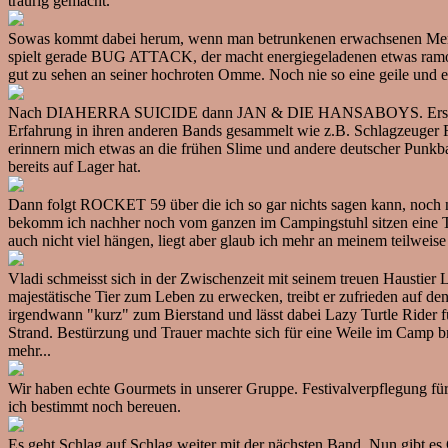
traurig gemacht.
Sowas kommt dabei herum, wenn man betrunkenen erwachsenen Mensche
spielt gerade BUG ATTACK, der macht energiegeladenen etwas ramonesk
gut zu sehen an seiner hochroten Omme. Noch nie so eine geile und
Nach DIAHERRA SUICIDE dann JAN & DIE HANSABOYS. Erster Auftritt
Erfahrung in ihren anderen Bands gesammelt wie z.B. Schlagzeu
erinnern mich etwas an die frühen Slime und andere deutscher Punkb
bereits auf Lager hat.
Dann folgt ROCKET 59 über die ich so gar nichts sagen kann, noch n
bekomm ich nachher noch vom ganzen im Campingstuhl sitzen eine Th
auch nicht viel hängen, liegt aber glaub ich mehr an meinem teilweis
Vladi schmeisst sich in der Zwischenzeit mit seinem treuen Haustier 
majestätische Tier zum Leben zu erwecken, treibt er zufrieden auf d
irgendwann "kurz" zum Bierstand und lässt dabei Lazy Turtle Rider f
Strand. Bestürzung und Trauer machte sich für eine Weile im Camp bre
mehr...
Wir haben echte Gourmets in unserer Gruppe. Festivalverpflegung für
ich bestimmt noch bereuen.
Es geht Schlag auf Schlag weiter mit der nächsten Band. Nun gibt 