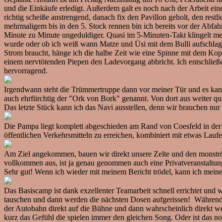
und die Einkäufe erledigt. Außerdem galt es noch nach der Arbeit ei
richtig scheiße anstrengend, danach fix den Pavillon geholt, den res
mehrmaligem bis in den 5. Stock rennen bin ich bereits vor der Abf
Minute zu Minute ungeduldiger. Quasi im 5-Minuten-Takt klingelt mein
wurde oder ob ich weiß wann Matze und Üsi mit dem Bulli aufschlag
Strom braucht, hänge ich die halbe Zeit wie eine Spinne mit dem Kop
einem nervtötenden Piepen den Ladevorgang abbricht. Ich entschließ
hervorragend.
Irgendwann steht die Trümmertruppe dann vor meiner Tür und es ka
auch ehrfürchtig der "Ork von Bork" genannt. Von dort aus weiter q
Das letzte Stück kann ich das Navi ausstellen, denn wir brauchen nu
Die Pampa liegt komplett abgeschieden am Rand von Coesfeld in der 
öffentlichen Verkehrsmitteln zu erreichen, kombiniert mit etwas Laufe
Am Ziel angekommen, bauen wir direkt unsere Zelte und den monströse
vollkommen aus, ist ja genau genommen auch eine Privatveranstaltung
Sehr gut! Wenn ich wieder mit meinem Bericht trödel, kann ich mei
Das Basiscamp ist dank exzellenter Teamarbeit schnell errichtet un
tauschen und dann werden die nächsten Dosen aufgerissen! Während 
der Autobahn direkt auf die Bühne und dann wahrscheinlich direkt wei
kurz das Gefühl die spielen immer den gleichen Song. Oder ist das no