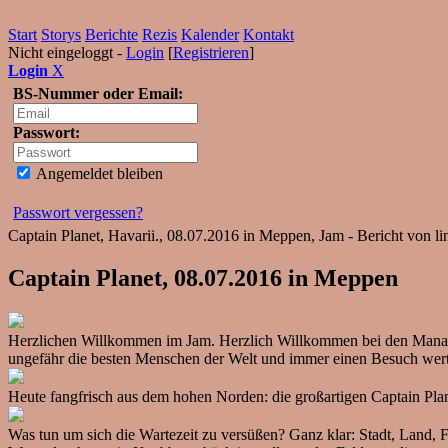
Start
Storys
Berichte
Rezis
Kalender
Kontakt
Nicht eingeloggt -
Login
[
Registrieren
]
Login
X
BS-Nummer oder Email:
Passwort:
Angemeldet bleiben
Passwort vergessen?
Captain Planet, Havarii., 08.07.2016 in Meppen, Jam - Bericht von li
Captain Planet, 08.07.2016 in Meppen
Herzlichen Willkommen im Jam. Herzlich Willkommen bei den Manatee
ungefähr die besten Menschen der Welt und immer einen Besuch wert 
Heute fangfrisch aus dem hohen Norden: die großartigen Captain Plane
Was tun um sich die Wartezeit zu versüßen? Ganz klar: Stadt, Land, Flu