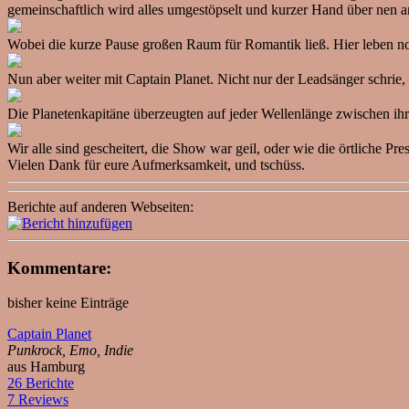
gemeinschaftlich wird alles umgestöpselt und kurzer Hand über nen a
Wobei die kurze Pause großen Raum für Romantik ließ. Hier leben n
Nun aber weiter mit Captain Planet. Nicht nur der Leadsänger schrie,
Die Planetenkapitäne überzeugten auf jeder Wellenlänge zwischen ih
Wir alle sind gescheitert, die Show war geil, oder wie die örtliche 
Vielen Dank für eure Aufmerksamkeit, und tschüss.
Berichte auf anderen Webseiten:
Kommentare:
bisher keine Einträge
Captain Planet
Punkrock, Emo, Indie
aus Hamburg
26 Berichte
7 Reviews