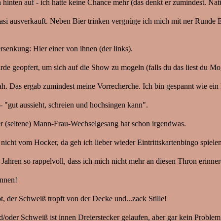
 hinten auf - ich hatte keine Chance mehr (das denkt er zumindest. Natü
si ausverkauft. Neben Bier trinken vergnüge ich mich mit ner Runde Ein
rsenkung: Hier einer von ihnen (der links).
de geopfert, um sich auf die Show zu mogeln (falls du das liest du Mog
 sah. Das ergab zumindest meine Vorrecherche. Ich bin gespannt wie ein
- "gut aussieht, schreien und hochsingen kann".
er (seltene) Mann-Frau-Wechselgesang hat schon irgendwas.
 nicht vom Hocker, da geh ich lieber wieder Eintrittskartenbingo spiele
hren so rappelvoll, dass ich mich nicht mehr an diesen Thron erinnere,
nnen!
t, der Schweiß tropft von der Decke und...zack Stille!
oder Schweiß ist innen Dreierstecker gelaufen, aber gar kein Problem 