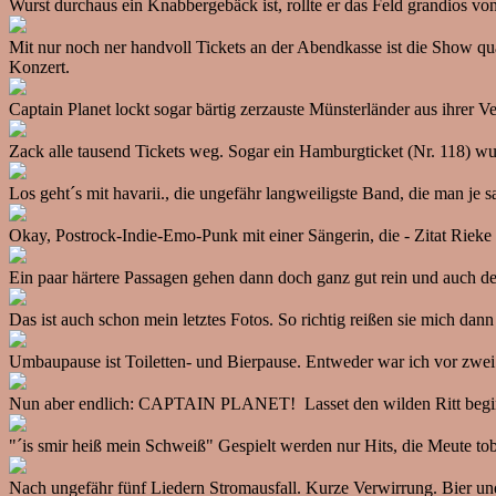
Wurst durchaus ein Knabbergebäck ist, rollte er das Feld grandios von
Mit nur noch ner handvoll Tickets an der Abendkasse ist die Show qua
Konzert.
Captain Planet lockt sogar bärtig zerzauste Münsterländer aus ihrer Ve
Zack alle tausend Tickets weg. Sogar ein Hamburgticket (Nr. 118) wur
Los geht´s mit havarii., die ungefähr langweiligste Band, die man je
Okay, Postrock-Indie-Emo-Punk mit einer Sängerin, die - Zitat Rieke 
Ein paar härtere Passagen gehen dann doch ganz gut rein und auch d
Das ist auch schon mein letztes Fotos. So richtig reißen sie mich dann
Umbaupause ist Toiletten- und Bierpause. Entweder war ich vor zwei Ja
Nun aber endlich: CAPTAIN PLANET! Lasset den wilden Ritt begi
"´is smir heiß mein Schweiß" Gespielt werden nur Hits, die Meute tob
Nach ungefähr fünf Liedern Stromausfall. Kurze Verwirrung. Bier und/