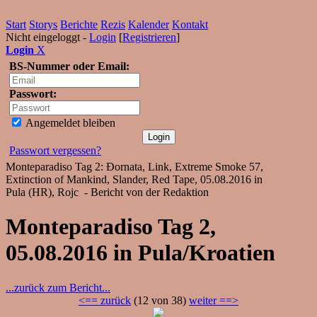
Start
Storys
Berichte
Rezis
Kalender
Kontakt
Nicht eingeloggt -
Login
[
Registrieren
]
Login
X
BS-Nummer oder Email:
Passwort:
Angemeldet bleiben
Passwort vergessen?
Monteparadiso Tag 2: Đornata, Link, Extreme Smoke 57,
Extinction of Mankind, Slander, Red Tape, 05.08.2016 in
Pula (HR), Rojc - Bericht von der Redaktion
Monteparadiso Tag 2,
05.08.2016 in Pula/Kroatien
...zurück zum Bericht...
<== zurück
(12 von 38)
weiter ==>