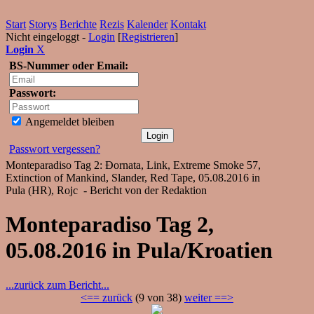
Start
Storys
Berichte
Rezis
Kalender
Kontakt
Nicht eingeloggt -
Login
[
Registrieren
]
Login
X
BS-Nummer oder Email:
Passwort:
Angemeldet bleiben
Passwort vergessen?
Monteparadiso Tag 2: Đornata, Link, Extreme Smoke 57,
Extinction of Mankind, Slander, Red Tape, 05.08.2016 in
Pula (HR), Rojc - Bericht von der Redaktion
Monteparadiso Tag 2,
05.08.2016 in Pula/Kroatien
...zurück zum Bericht...
<== zurück
(9 von 38)
weiter ==>