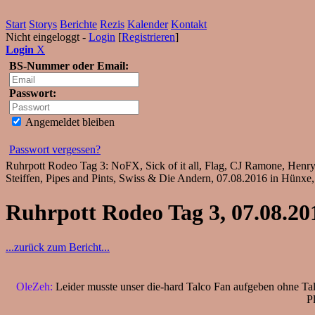
Start
Storys
Berichte
Rezis
Kalender
Kontakt
Nicht eingeloggt -
Login
[
Registrieren
]
Login
X
BS-Nummer oder Email:
Passwort:
Angemeldet bleiben
Passwort vergessen?
Ruhrpott Rodeo Tag 3: NoFX, Sick of it all, Flag, CJ Ramone, Henr
Steiffen, Pipes and Pints, Swiss & Die Andern, 07.08.2016 in Hünxe
Ruhrpott Rodeo Tag 3, 07.08.20
...zurück zum Bericht...
OleZeh:
Leider musste unser die-hard Talco Fan aufgeben ohne Tal
P