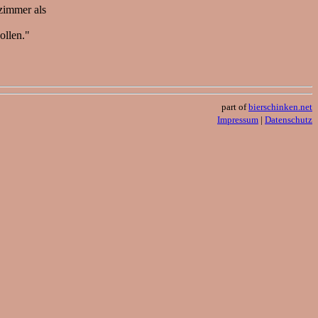
zimmer als
ollen."
part of
bierschinken.net
Impressum
|
Datenschutz