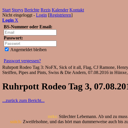
Start
Storys
Berichte
Rezis
Kalender
Kontakt
Nicht eingeloggt -
Login
[
Registrieren
]
Login
X
BS-Nummer oder Email:
Passwort:
Angemeldet bleiben
Passwort vergessen?
Ruhrpott Rodeo Tag 3: NoFX, Sick of it all, Flag, CJ Ramone, Henr
Steiffen, Pipes and Pints, Swiss & Die Andern, 07.08.2016 in Hünxe
Ruhrpott Rodeo Tag 3, 07.08.20
...zurück zum Bericht...
mrks:
Stilechter Lebemann. Ab und zu muss 
snitch:
Zweifelsohne, und das hört man dummerweise auch bis zur 