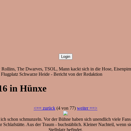
y Rollins, The Dwarves, TSOL, Mann kackt sich in die Hose, Eisenpim
, Flugplatz Schwarze Heide - Bericht von der Redaktion
16 in Hünxe
<== zurück
(4 von 77)
weiter ==>
ich schon schmunzeln. Vor der Bühne haben sich unendlich viele Fa
Schlafstätte. Aus der Traum - buchstäblich. Kleiner Nachteil, wenn 
Stellplatz befindet.