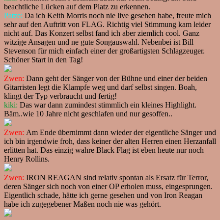
beachtliche Lücken auf dem Platz zu erkennen.
Patze:
Da ich Keith Morris noch nie live gesehen habe, freute mich
sehr auf den Auftritt von FLAG. Richtig viel Stimmung kam leider
nicht auf. Das Konzert selbst fand ich aber ziemlich cool. Ganz
witzige Ansagen und ne gute Songauswahl. Nebenbei ist Bill
Stevenson für mich einfach einer der großartigsten Schlagzeuger.
Schöner Start in den Tag!
Zwen:
Dann geht der Sänger von der Bühne und einer der beiden
Gitarristen legt die Klampfe weg und darf selbst singen. Boah,
klingt der Typ verbraucht und fertig!
kiki:
Das war dann zumindest stimmlich ein kleines Highlight.
Bäm..wie 10 Jahre nicht geschlafen und nur gesoffen..
Zwen:
Am Ende übernimmt dann wieder der eigentliche Sänger und
ich bin irgendwie froh, dass keiner der alten Herren einen Herzanfall
erlitten hat. Das einzig wahre Black Flag ist eben heute nur noch
Henry Rollins.
Zwen:
IRON REAGAN sind relativ spontan als Ersatz für Terror,
deren Sänger sich noch von einer OP erholen muss, eingesprungen.
Eigentlich schade, hätte ich gerne gesehen und von Iron Reagan
habe ich zugegebener Maßen noch nie was gehört.