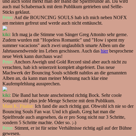
und auch sonst merkt man der Band die Spielfreunde an. Da wird
auch mal Schabernack mit dem Publikum getrieben und Selfie-
Sticks geklaut.
Peter:
Auf die BOUNCING SOULS hab ich mich neben NOFX
am meisten gefreut und werde auch nicht enttäuscht.
kiki:
Ich mag ja die Stimme von Sänger Greg Attonito sehr gerne.
Zudem wurden mit "Hopeless Romantic" und "How i spent my
summer vacacions" auch zwei unglaublich smarte Alben um die
Jahrtausendwende ins Leben geschissen. Auch das
hier
besprochene
neue Werk kann durchaus was!
Peter:
Anchors Aweigh und Gold Record sind aber auch nicht zu
verachten, hab ich seinerzeit komplett abgefeiert. Das neue
Machwerk der Bouncing Souls schließt nahtlos an die genannten
Alben an, da kann man meiner Meinung nach klar eine
Kaufempfehlung aussprechen.
kiki:
Die Band hat heute anscheinend richtig Bock. Sehr coole
Songauswahl plus jede Menge Scherze mit dem Publikum.
Mani K. Pitalist:
Ich fand die auch richtig gut. Obwohl ich nie so der
Bouncing Souls Fan war. Und ich glaub, Greg hat man die
Spielfreude auch angesehen, da er pro Song nicht nur 3 Schritte,
sondern 5 Schritte machte. Oder so. ;-)
Peter:
Stimmt, er ist für seine Verhältnisse richtig agil auf der Bühne
gewesen.