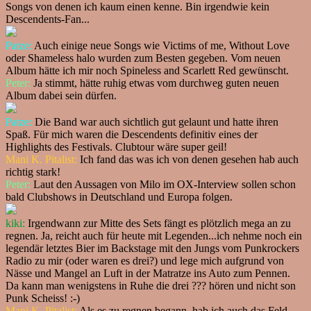
Songs von denen ich kaum einen kenne. Bin irgendwie kein
Descendents-Fan...
Patze:
Auch einige neue Songs wie Victims of me, Without Love
oder Shameless halo wurden zum Besten gegeben. Vom neuen
Album hätte ich mir noch Spineless and Scarlett Red gewünscht.
Peter:
Ja stimmt, hätte ruhig etwas vom durchweg guten neuen
Album dabei sein dürfen.
Patze:
Die Band war auch sichtlich gut gelaunt und hatte ihren
Spaß. Für mich waren die Descendents definitiv eines der
Highlights des Festivals. Clubtour wäre super geil!
Mani K. Pitalist:
Ich fand das was ich von denen gesehen hab auch
richtig stark!
Peter:
Laut den Aussagen von Milo im OX-Interview sollen schon
bald Clubshows in Deutschland und Europa folgen.
kiki:
Irgendwann zur Mitte des Sets fängt es plötzlich mega an zu
regnen. Ja, reicht auch für heute mit Legenden...ich nehme noch ein
legendär letztes Bier im Backstage mit den Jungs vom Punkrockers
Radio zu mir (oder waren es drei?) und lege mich aufgrund von
Nässe und Mangel an Luft in der Matratze ins Auto zum Pennen.
Da kann man wenigstens in Ruhe die drei ??? hören und nicht son
Punk Scheiss! :-)
Mani K. Pitalist:
Als es zu regnen begann, hab ich auch das Feld