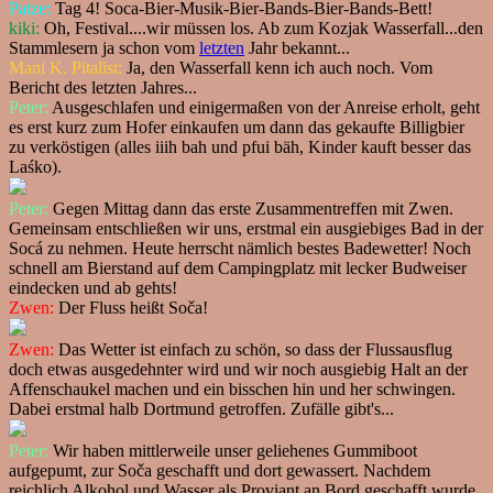
Patze:
Tag 4! Soca-Bier-Musik-Bier-Bands-Bier-Bands-Bett!
kiki:
Oh, Festival....wir müssen los. Ab zum Kozjak Wasserfall...den
Stammlesern ja schon vom
letzten
Jahr bekannt...
Mani K. Pitalist:
Ja, den Wasserfall kenn ich auch noch. Vom
Bericht des letzten Jahres...
Peter:
Ausgeschlafen und einigermaßen von der Anreise erholt, geht
es erst kurz zum Hofer einkaufen um dann das gekaufte Billigbier
zu verköstigen (alles iiih bah und pfui bäh, Kinder kauft besser das
Laśko).
Peter:
Gegen Mittag dann das erste Zusammentreffen mit Zwen.
Gemeinsam entschließen wir uns, erstmal ein ausgiebiges Bad in der
Socá zu nehmen. Heute herrscht nämlich bestes Badewetter! Noch
schnell am Bierstand auf dem Campingplatz mit lecker Budweiser
eindecken und ab gehts!
Zwen:
Der Fluss heißt Soča!
Zwen:
Das Wetter ist einfach zu schön, so dass der Flussausflug
doch etwas ausgedehnter wird und wir noch ausgiebig Halt an der
Affenschaukel machen und ein bisschen hin und her schwingen.
Dabei erstmal halb Dortmund getroffen. Zufälle gibt's...
Peter:
Wir haben mittlerweile unser geliehenes Gummiboot
aufgepumt, zur Soča geschafft und dort gewassert. Nachdem
reichlich Alkohol und Wasser als Proviant an Bord geschafft wurde,