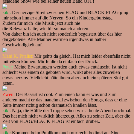
geladene Show wie bei seiner neuen Band OFF!
kiki:
Der nervige Streit zwischen FLAG und BLACK FLAG ging
mir schon immer auf die Nerven. So ein Kindergeburtstag.
Zudem für mich die Musik jetzt auch nie
die Relevanz hatte, wie für so manch anderen.
Von daher bin ich auch nicht sonderlich begeistert über das hier
dargebotene. Alte Männer wärmen irgendwas in halber
Geschwindigkeit auf.
Mani K. Pitalist:
Mir gehts da gleich. Hat mich leider ebenfalls nicht
mitreißen können. Mir fehlte da einfach der Druck.
Peter:
Meine Erwartungen werden auch etwas enttäuscht. Ist nicht
schlecht was einem da geboten wird, wirkt aber alles zuweilen
etwas herzlos. Vielleicht hätte ihnen aber auch ein späterer Slot gut
getan.
Zwen:
Der Bassist ist cool. Zum einen kann er was und zum
anderen macht er das manchmal zwischen den Songs, dass er eine
Saite immer richtig schön dramatisch knallen lässt.
kiki:
Naja, die Hälfte der Truppe sehen wir ja heute Abend nochmal.
Das hat mich nicht wirklich überzeugt. Alles zu seiner Zeit, aber die
Zeit von FLAG/BLACK FLAG ist einfach drüber..
kiki:
Kommen beim Publikum auch nur recht bedingt an. Sind