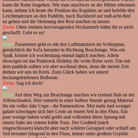
kann die Reise losgehen. Wie man unschwer an der Mütze erkennen
kann, nehme ich heute die Position des Kapitäns an und befehle den
Leichtmatrosen an den Paddeln, nach Backbord auf null-acht-fünf
zu gehen und die Strömung den Rest machen zu lassen.
Zwen:
Ohne meinen hervorragenden Heckantrieb hättet ihr es nicht
geschafft. Gebt es zu!
Peter:
Zusammen geht es mit den Luftmatratzen im Schlepptau,
gemächlich die Soča herunter in Richtung Beachstage. Was ein
Spaß, könnte ich wochenlang einmal täglich machen. Allein
deswegen ist das Punkrock Holiday die weite Reise wert. Das mit
dem paddeln sollten wir aber nochmal üben, denn die meiste Zeit
drehen wir uns im Kreis. Zum Glück haben wir unsere
heckangetriebenen Beiboote.
Zwen:
Sag ich doch!
Peter:
Auf dem Weg zur Beachstage machen wir erstmal Halt an der
Affenschaukel. Hier entsteht in einer halben Stunde genug Material
für ein volles Jahr Uups - die Pannenshow. Mal mehr mal weniger
galant schwingen sich hier Leute an einem Seil in den Fluss. Ein
paar wenige haben wohl geübt und vollenden ihren Sprung mit
einem Salto ins extrem kühle Nass. Der Großteil (mich
eingeschlossen) klatscht aber nach wildem Gezappel oder schlaff am
Seil herunter hängend in den Fluss, immer unter großem Gejohle