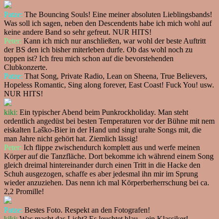
Patze:
The Bouncing Souls! Eine meiner absoluten Lieblingsbands!
Was soll ich sagen, neben den Descendents habe ich mich wohl auf
keine andere Band so sehr gefreut. NUR HITS!
Peter:
Kann ich mich nur anschließen, war wohl der beste Auftritt
der BS den ich bisher miterleben durfe. Ob das wohl noch zu
toppen ist? Ich freu mich schon auf die bevorstehenden
Clubkonzerte.
Patze:
That Song, Private Radio, Lean on Sheena, True Believers,
Hopeless Romantic, Sing along forever, East Coast! Fuck You! usw.
NUR HITS!
kiki:
Ein typischer Abend beim Punkrockholiday. Man steht
ordentlich angedüst bei besten Temperaturen vor der Bühne mit nem
eiskalten Laško-Bier in der Hand und singt uralte Songs mit, die
man Jahre nicht gehört hat. Ziemlich lässig!
Peter:
Ich flippe zwischendurch komplett aus und werfe meinen
Körper auf die Tanzfläche. Dort bekomme ich während einem Song
gleich dreimal hintereinander durch einen Tritt in die Hacke den
Schuh ausgezogen, schaffe es aber jedesmal ihn mir im Sprung
wieder anzuziehen. Das nenn ich mal Körperberherrschung bei ca.
2,2 Promille!
Patze:
Bestes Foto. Respekt an den Fotografen!
kiki:
Was macht das Licht? Es leuchtet blau....ein Klassiker!