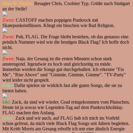
Mani K. Pitalist:
Besagter Chris. Coolster Typ. Grüße nach Stuttgart
an der Stelle!
Zwen:
CASTOFF machen poppigen Punkrock mit
Skatepunkeinflüssen. Klingt ein bisschen wie Bad Religion.
Zwen:
Puh, FLAG. Die Frage bleibt bestehen, ob das genauso eine
peinlich Nummer wird wie die heutigen Black Flag? Ich hoffe doch
nicht.
Zwen:
Naja, der Gesang ist die ersten Minuten schon stark
anstrengend. Irgendwie zu hoch und gleichzeitig zu müde.
Immerhin werden die Songs gut durchgeballert. Ich erkenne "Fix
Me", "Rise Above" und "Gimmie, Gimmie, Gimme". "TV-Party"
wird leider nicht gespielt.
Peter:
Dafür spielen sie wirklich fast alle guten Songs, die sie zu
bieten haben.
kiki:
Zack, da sind wir wieder. Grad reingekommen vom Planschen.
Heute ist ja sowas wie Legenden-Tag auf dem Punkrockholiday.
FLAG machen den Anfang.
Peter:
Zack und wir auch, auf FLAG hab ich mich im Vorfeld
schon gefreut, da mich viele Black Flag Songs seit Jahren begleiten.
Mit Keith Morris am Gesang erhoffe ich mir eine ähnlich Energie