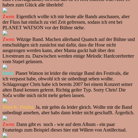
haben zum Glück alle überlebt!
Zwen:
Eigentlich wollte ich mir heute alle Bands anschauen, aber
der Fluss hat einfach zu viel Zeit gefressen, sodass ich erst bei
PLANET WATSON vor der Bühne stehe.
Zwen:
Witzige Band. Machen allerhand Quatsch auf der Bühne und
entschuldigen sich zunächst mal dafür, dass die Hose nicht
ausgezogen werden kann, aber Mama guckt halt über den
Livestream zu. Dazwischen werden einige Melodic Hardcorebretter
vom Stapel gelassen.
Patze:
Planet Watson ist leider die einzige Band des Festivals, die
ich verpasst habe, obwohl ich sie unbedingt sehen wollte.
Schlagzeuger Chris habe ich bereits 2007 bei einem Konzert seiner
alten Band kennen gelernt. Richtig geiler Typ. Sorry Chris! Die
Soča wollte mich nicht mehr gehen lassen.
Mani K. Pitalist:
Ja, mir gehts da leider gleich. Wollte mir die Band
unbedingt ansehen, aber habs dann leider nicht geschafft. Ärgerlich.
Zwen:
Dann gibt es noch - wie auf dem Album - ein paar
Featurings zum Beispiel dieses hier mit Willem von Antillectual.