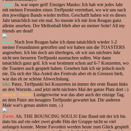
Patze:
Ja, war super geil! Einziges Manko: Ich hab wie jedes Jahr
mit meinen Freunden einen Treffpunkt vereinbart, wo wir uns nach
den jeweiligen Bands wieder treffen. Geschafft haben wir es dieses
Jahr tatsächlich nur ein mal. So musste ich mir Iron Reagan ganz
alleine ansehen. Der Mellonball blieb aber an meiner Seite! All my
friends are dead!
Patze:
Nach Iron Reagan habe ich dann tatsächlich wieder 1-2
meiner Freundinnen getroffen und wir haben uns die TOASTERS
angesehen. Ich bin doch am überlegen, ob wir uns nächstes Jahr
nicht nen besseren Treffpunkt ausmachen sollen. War dann
tatsächlich ganz geil. Ich war bestimmt schon auf 6-7 Konzerten, wo
die Toasters auch gespielt haben. Gesehen hab ich sie jedoch noch
nie. Da sich der Ska-Anteil des Festivals aber eh in Grenzen hielt,
war das eh ne schöne Abwechslung.
kiki:
Patze, Treffpunkt bei Konzerten ist immer der erste Baum links
an den Wurzeln...und jetzt steht nächstes Mal der ganze Platz dort :-)
Mani K. Pitalist:
Lustigerweise war das aber auch der einzige Tag,
an dem Patze am besagten Treffpunkt gewartet hat. Die anderen
Male war's genau anders rum. ;-)
Zwen:
Ah, THE BOUNCING SOULS! Eine Band mit der ich bis
dato bis auf ein oder zwei große Hits der Gruppe nicht so viel
anfangen konnte. Meine Favoriten werden heute zum Glück gespielt