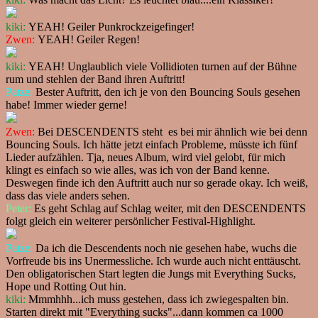
kiki:
YEAH! Geiler Punkrockzeigefinger!
Zwen:
YEAH! Geiler Regen!
kiki:
YEAH! Unglaublich viele Vollidioten turnen auf der Bühne
rum und stehlen der Band ihren Auftritt!
Patze:
Bester Auftritt, den ich je von den Bouncing Souls gesehen
habe! Immer wieder gerne!
Zwen:
Bei DESCENDENTS steht es bei mir ähnlich wie bei denn
Bouncing Souls. Ich hätte jetzt einfach Probleme, müsste ich fünf
Lieder aufzählen. Tja, neues Album, wird viel gelobt, für mich
klingt es einfach so wie alles, was ich von der Band kenne.
Deswegen finde ich den Auftritt auch nur so gerade okay. Ich weiß,
dass das viele anders sehen.
Peter:
Es geht Schlag auf Schlag weiter, mit den DESCENDENTS
folgt gleich ein weiterer persönlicher Festival-Highlight.
Patze:
Da ich die Descendents noch nie gesehen habe, wuchs die
Vorfreude bis ins Unermessliche. Ich wurde auch nicht enttäuscht.
Den obligatorischen Start legten die Jungs mit Everything Sucks,
Hope und Rotting Out hin.
kiki:
Mmmhhh...ich muss gestehen, dass ich zwiegespalten bin.
Starten direkt mit "Everything sucks"...dann kommen ca 1000