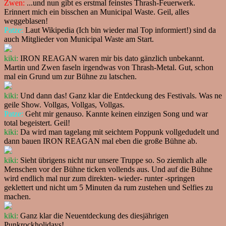
Zwen:
...und nun gibt es erstmal feinstes Thrash-Feuerwerk.
Erinnert mich ein bisschen an Municipal Waste. Geil, alles
weggeblasen!
Patze:
Laut Wikipedia (Ich bin wieder mal Top informiert!) sind da
auch Mitglieder von Municipal Waste am Start.
kiki:
IRON REAGAN waren mir bis dato gänzlich unbekannt.
Martin und Zwen faseln irgendwas von Thrash-Metal. Gut, schon
mal ein Grund um zur Bühne zu latschen.
kiki:
Und dann das! Ganz klar die Entdeckung des Festivals. Was ne
geile Show. Vollgas, Vollgas, Vollgas.
Patze:
Geht mir genauso. Kannte keinen einzigen Song und war
total begeistert. Geil!
kiki:
Da wird man tagelang mit seichtem Poppunk vollgedudelt und
dann bauen IRON REAGAN mal eben die große Bühne ab.
kiki:
Sieht übrigens nicht nur unsere Truppe so. So ziemlich alle
Menschen vor der Bühne ticken vollends aus. Und auf die Bühne
wird endlich mal nur zum direkten- wieder- runter -springen
geklettert und nicht um 5 Minuten da rum zustehen und Selfies zu
machen.
kiki:
Ganz klar die Neuentdeckung des diesjährigen
Punkrockholidays!