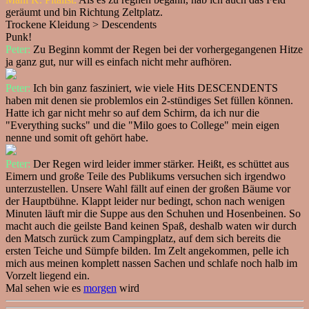
geräumt und bin Richtung Zeltplatz.
Trockene Kleidung > Descendents
Punk!
Peter:
Zu Beginn kommt der Regen bei der vorhergegangenen Hitze
ja ganz gut, nur will es einfach nicht mehr aufhören.
Peter:
Ich bin ganz fasziniert, wie viele Hits DESCENDENTS
haben mit denen sie problemlos ein 2-stündiges Set füllen können.
Hatte ich gar nicht mehr so auf dem Schirm, da ich nur die
"Everything sucks" und die "Milo goes to College" mein eigen
nenne und somit oft gehört habe.
Peter:
Der Regen wird leider immer stärker. Heißt, es schüttet aus
Eimern und große Teile des Publikums versuchen sich irgendwo
unterzustellen. Unsere Wahl fällt auf einen der großen Bäume vor
der Hauptbühne. Klappt leider nur bedingt, schon nach wenigen
Minuten läuft mir die Suppe aus den Schuhen und Hosenbeinen. So
macht auch die geilste Band keinen Spaß, deshalb waten wir durch
den Matsch zurück zum Campingplatz, auf dem sich bereits die
ersten Teiche und Sümpfe bilden. Im Zelt angekommen, pelle ich
mich aus meinen komplett nassen Sachen und schlafe noch halb im
Vorzelt liegend ein.
Mal sehen wie es
morgen
wird