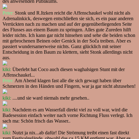
des anwesenden Publikums.
Peter:
Stonk und R.Itzken reicht die Affenschaukel wohl nicht als
Adrenalinkick, deswegen entschließen sie sich, es ein paar anderen
Verrückten nach zu machen und auf der gegenüberliegenden Seite
des Flusses aus einem Baum zu springen. Alles gute Zureden hilft
leider nichts. Ich kann gar nicht hinsehen und sehe die beiden schon
mit gebrochenen Beinen oder Genick in der Soča treiben. Aber es
passiert wundersamerweise nichts. Ganz glücklich mit seiner
Entscheidung in den Baum zu klettern, sieht Stonk allerdings nicht
aus.
kiki:
Überlebt hat Coco auch diesen waghalsigen Stunt mit der
Affenschaukel...
Peter:
Am Abend klagen fast alle die sich gewagt haben über
Schmerzen in den Händen und Fingern, war ja gar nicht abzusehen!
kiki:
....und sie ward niemals mehr gesehen..
kiki:
Nachdem es am Wasserfall direkt viel zu voll war, wird die
Badesession einfach weiter nach vorne Richtung Fluss verlegt. Ich
sach ma: Schön frisch das Wasser..
kiki:
Nutzt ja nix...ab dafür! Die Strömung treibt einen fast direkt
zum Festivalgelände, obwohl das ca 15 KM entfernt war. Aber es