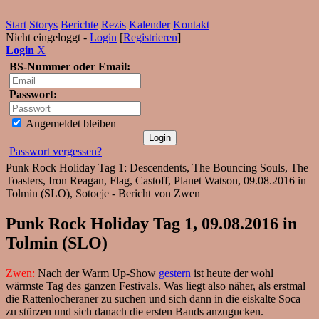
Start
Storys
Berichte
Rezis
Kalender
Kontakt
Nicht eingeloggt -
Login
[
Registrieren
]
Login
X
BS-Nummer oder Email:
Passwort:
Angemeldet bleiben
Passwort vergessen?
Punk Rock Holiday Tag 1: Descendents, The Bouncing Souls, The
Toasters, Iron Reagan, Flag, Castoff, Planet Watson, 09.08.2016 in
Tolmin (SLO), Sotocje - Bericht von Zwen
Punk Rock Holiday Tag 1, 09.08.2016 in
Tolmin (SLO)
Zwen:
Nach der Warm Up-Show
gestern
ist heute der wohl
wärmste Tag des ganzen Festivals. Was liegt also näher, als erstmal
die Rattenlocheraner zu suchen und sich dann in die eiskalte Soca
zu stürzen und sich danach die ersten Bands anzugucken.