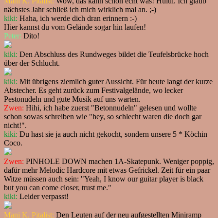
Mani K. Pitalist:
Wow, das kann schon echt was! Huiui. Ich glaub
nächstes Jahr schließ ich mich wirklich mal an. ;-)
kiki:
Haha, ich werde dich dran erinnern :-)
Hier kannst du vom Gelände sogar hin laufen!
Peter:
Dito!
kiki:
Den Abschluss des Rundweges bildet die Teufelsbrücke hoch
über der Schlucht.
kiki:
Mit übrigens ziemlich guter Aussicht. Für heute langt der kurze
Abstecher. Es geht zurück zum Festivalgelände, wo lecker
Pestonudeln und gute Musik auf uns warten.
Zwen:
Hihi, ich habe zuerst "Betonnudeln" gelesen und wollte
schon sowas schreiben wie "hey, so schlecht waren die doch gar
nicht!".
kiki:
Du hast sie ja auch nicht gekocht, sondern unsere 5 * Köchin
Coco.
Zwen:
PINHOLE DOWN machen 1A-Skatepunk. Weniger poppig,
dafür mehr Melodic Hardcore mit etwas Gefrickel. Zeit für ein paar
Witze müssen auch sein: "Yeah, I know our guitar player is black
but you can come closer, trust me."
kiki:
Leider verpasst!
Mani K. Pitalist:
Den Leuten auf der neu aufgestellten Miniramp