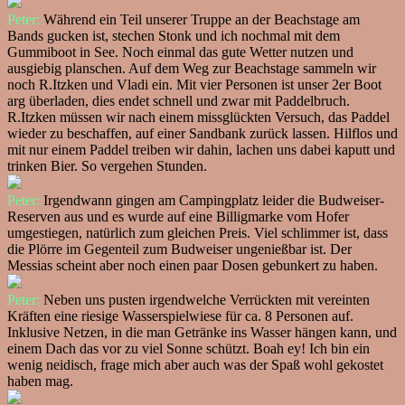
Peter:
Während ein Teil unserer Truppe an der Beachstage am
Bands gucken ist, stechen Stonk und ich nochmal mit dem
Gummiboot in See. Noch einmal das gute Wetter nutzen und
ausgiebig planschen. Auf dem Weg zur Beachstage sammeln wir
noch R.Itzken und Vladi ein. Mit vier Personen ist unser 2er Boot
arg überladen, dies endet schnell und zwar mit Paddelbruch.
R.Itzken müssen wir nach einem missglückten Versuch, das Paddel
wieder zu beschaffen, auf einer Sandbank zurück lassen. Hilflos und
mit nur einem Paddel treiben wir dahin, lachen uns dabei kaputt und
trinken Bier. So vergehen Stunden.
Peter:
Irgendwann gingen am Campingplatz leider die Budweiser-
Reserven aus und es wurde auf eine Billigmarke vom Hofer
umgestiegen, natürlich zum gleichen Preis. Viel schlimmer ist, dass
die Plörre im Gegenteil zum Budweiser ungenießbar ist. Der
Messias scheint aber noch einen paar Dosen gebunkert zu haben.
Peter:
Neben uns pusten irgendwelche Verrückten mit vereinten
Kräften eine riesige Wasserspielwiese für ca. 8 Personen auf.
Inklusive Netzen, in die man Getränke ins Wasser hängen kann, und
einem Dach das vor zu viel Sonne schützt. Boah ey! Ich bin ein
wenig neidisch, frage mich aber auch was der Spaß wohl gekostet
haben mag.