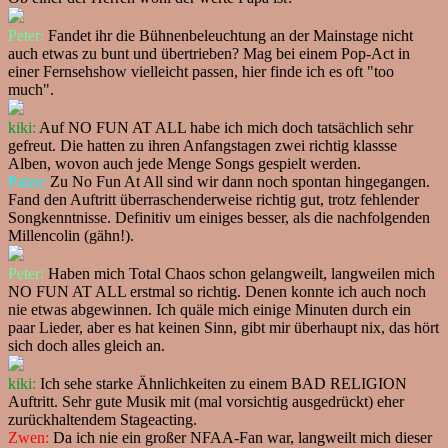
Peter:
Fandet ihr die Bühnenbeleuchtung an der Mainstage nicht
auch etwas zu bunt und übertrieben? Mag bei einem Pop-Act in
einer Fernsehshow vielleicht passen, hier finde ich es oft "too
much".
kiki:
Auf NO FUN AT ALL habe ich mich doch tatsächlich sehr
gefreut. Die hatten zu ihren Anfangstagen zwei richtig klassse
Alben, wovon auch jede Menge Songs gespielt werden.
Patze:
Zu No Fun At All sind wir dann noch spontan hingegangen.
Fand den Auftritt überraschenderweise richtig gut, trotz fehlender
Songkenntnisse. Definitiv um einiges besser, als die nachfolgenden
Millencolin (gähn!).
Peter:
Haben mich Total Chaos schon gelangweilt, langweilen mich
NO FUN AT ALL erstmal so richtig. Denen konnte ich auch noch
nie etwas abgewinnen. Ich quäle mich einige Minuten durch ein
paar Lieder, aber es hat keinen Sinn, gibt mir überhaupt nix, das hört
sich doch alles gleich an.
kiki:
Ich sehe starke Ähnlichkeiten zu einem BAD RELIGION
Auftritt. Sehr gute Musik mit (mal vorsichtig ausgedrückt) eher
zurückhaltendem Stageacting.
Zwen:
Da ich nie ein großer NFAA-Fan war, langweilt mich dieser