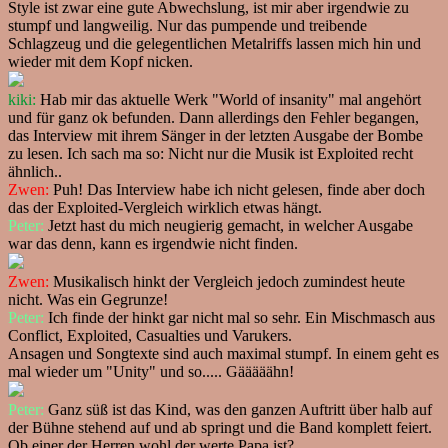
Style ist zwar eine gute Abwechslung, ist mir aber irgendwie zu
stumpf und langweilig. Nur das pumpende und treibende
Schlagzeug und die gelegentlichen Metalriffs lassen mich hin und
wieder mit dem Kopf nicken.
kiki:
Hab mir das aktuelle Werk "World of insanity" mal angehört
und für ganz ok befunden. Dann allerdings den Fehler begangen,
das Interview mit ihrem Sänger in der letzten Ausgabe der Bombe
zu lesen. Ich sach ma so: Nicht nur die Musik ist Exploited recht
ähnlich..
Zwen:
Puh! Das Interview habe ich nicht gelesen, finde aber doch
das der Exploited-Vergleich wirklich etwas hängt.
Peter:
Jetzt hast du mich neugierig gemacht, in welcher Ausgabe
war das denn, kann es irgendwie nicht finden.
Zwen:
Musikalisch hinkt der Vergleich jedoch zumindest heute
nicht. Was ein Gegrunze!
Peter:
Ich finde der hinkt gar nicht mal so sehr. Ein Mischmasch aus
Conflict, Exploited, Casualties und Varukers.
Ansagen und Songtexte sind auch maximal stumpf. In einem geht es
mal wieder um "Unity" und so..... Gääääähn!
Peter:
Ganz süß ist das Kind, was den ganzen Auftritt über halb auf
der Bühne stehend auf und ab springt und die Band komplett feiert.
Ob einer der Herren wohl der werte Papa ist?