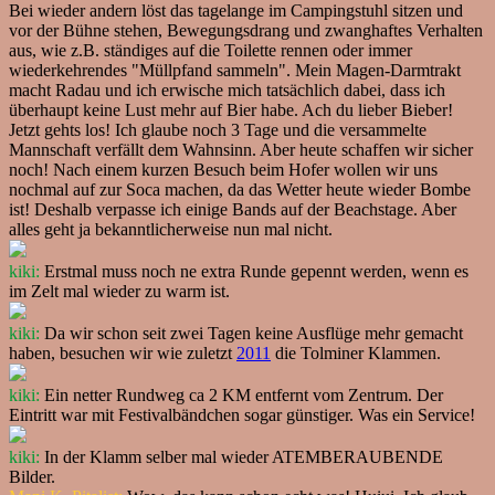
Bei wieder andern löst das tagelange im Campingstuhl sitzen und
vor der Bühne stehen, Bewegungsdrang und zwanghaftes Verhalten
aus, wie z.B. ständiges auf die Toilette rennen oder immer
wiederkehrendes "Müllpfand sammeln". Mein Magen-Darmtrakt
macht Radau und ich erwische mich tatsächlich dabei, dass ich
überhaupt keine Lust mehr auf Bier habe. Ach du lieber Bieber!
Jetzt gehts los! Ich glaube noch 3 Tage und die versammelte
Mannschaft verfällt dem Wahnsinn. Aber heute schaffen wir sicher
noch! Nach einem kurzen Besuch beim Hofer wollen wir uns
nochmal auf zur Soca machen, da das Wetter heute wieder Bombe
ist! Deshalb verpasse ich einige Bands auf der Beachstage. Aber
alles geht ja bekanntlicherweise nun mal nicht.
kiki:
Erstmal muss noch ne extra Runde gepennt werden, wenn es
im Zelt mal wieder zu warm ist.
kiki:
Da wir schon seit zwei Tagen keine Ausflüge mehr gemacht
haben, besuchen wir wie zuletzt
2011
die Tolminer Klammen.
kiki:
Ein netter Rundweg ca 2 KM entfernt vom Zentrum. Der
Eintritt war mit Festivalbändchen sogar günstiger. Was ein Service!
kiki:
In der Klamm selber mal wieder ATEMBERAUBENDE
Bilder.