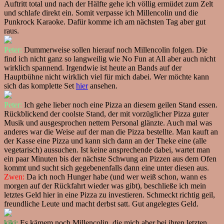
Auftritt total und nach der Hälfte gehe ich völlig ermüdet zum Zelt
und schlafe direkt ein. Somit verpasse ich Millencolin und die
Punkrock Karaoke. Dafür komme ich am nächsten Tag aber gut
raus.
Peter:
Dummerweise sollen hierauf noch Millencolin folgen. Die
find ich nicht ganz so langweilig wie No Fun at All aber auch nicht
wirklich spannend. Irgendwie ist heute an Bands auf der
Hauptbühne nicht wirklich viel für mich dabei. Wer möchte kann
sich das komplette Set
hier
ansehen.
Peter:
Ich gehe lieber noch eine Pizza an diesem geilen Stand essen.
Rückblickend der coolste Stand, der mit vorzüglicher Pizza guter
Musik und ausgesprochen nettem Personal glänzte. Auch mal was
anderes war die Weise auf der man die Pizza bestellte. Man kauft an
der Kasse eine Pizza und kann sich dann an der Theke eine (alle
vegetarisch) aussuchen. Ist keine ansprechende dabei, wartet man
ein paar Minuten bis der nächste Schwung an Pizzen aus dem Ofen
kommt und sucht sich gegebenenfalls dann eine unter diesen aus.
Zwen:
Da ich noch Hunger habe (und wer weiß schon, wann es
morgen auf der Rückfahrt wieder was gibt), beschließe ich mein
letztes Geld hier in eine Pizza zu investieren. Schmeckt richtig geil,
freundliche Leute und macht derbst satt. Gut angelegtes Geld.
kiki:
Es kämem noch Millencolin, die mich aber bei ihren letzten