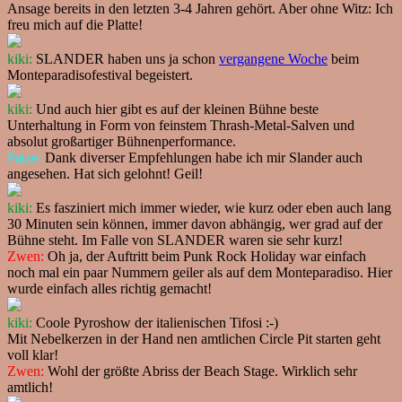
Ansage bereits in den letzten 3-4 Jahren gehört. Aber ohne Witz: Ich
freu mich auf die Platte!
kiki:
SLANDER haben uns ja schon
vergangene Woche
beim
Monteparadisofestival begeistert.
kiki:
Und auch hier gibt es auf der kleinen Bühne beste
Unterhaltung in Form von feinstem Thrash-Metal-Salven und
absolut großartiger Bühnenperformance.
Patze:
Dank diverser Empfehlungen habe ich mir Slander auch
angesehen. Hat sich gelohnt! Geil!
kiki:
Es fasziniert mich immer wieder, wie kurz oder eben auch lang
30 Minuten sein können, immer davon abhängig, wer grad auf der
Bühne steht. Im Falle von SLANDER waren sie sehr kurz!
Zwen:
Oh ja, der Auftritt beim Punk Rock Holiday war einfach
noch mal ein paar Nummern geiler als auf dem Monteparadiso. Hier
wurde einfach alles richtig gemacht!
kiki:
Coole Pyroshow der italienischen Tifosi :-)
Mit Nebelkerzen in der Hand nen amtlichen Circle Pit starten geht
voll klar!
Zwen:
Wohl der größte Abriss der Beach Stage. Wirklich sehr
amtlich!