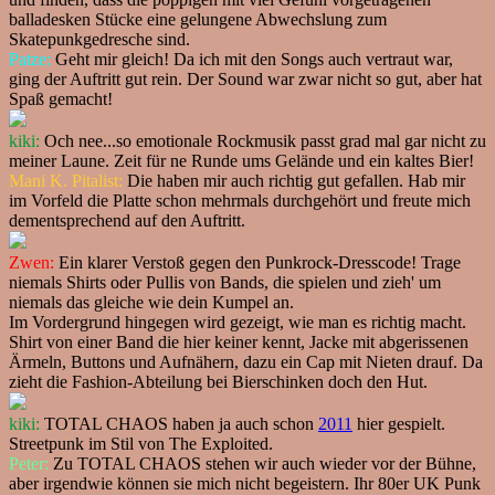
balladesken Stücke eine gelungene Abwechslung zum
Skatepunkgedresche sind.
Patze:
Geht mir gleich! Da ich mit den Songs auch vertraut war,
ging der Auftritt gut rein. Der Sound war zwar nicht so gut, aber hat
Spaß gemacht!
kiki:
Och nee...so emotionale Rockmusik passt grad mal gar nicht zu
meiner Laune. Zeit für ne Runde ums Gelände und ein kaltes Bier!
Mani K. Pitalist:
Die haben mir auch richtig gut gefallen. Hab mir
im Vorfeld die Platte schon mehrmals durchgehört und freute mich
dementsprechend auf den Auftritt.
Zwen:
Ein klarer Verstoß gegen den Punkrock-Dresscode! Trage
niemals Shirts oder Pullis von Bands, die spielen und zieh' um
niemals das gleiche wie dein Kumpel an.
Im Vordergrund hingegen wird gezeigt, wie man es richtig macht.
Shirt von einer Band die hier keiner kennt, Jacke mit abgerissenen
Ärmeln, Buttons und Aufnähern, dazu ein Cap mit Nieten drauf. Da
zieht die Fashion-Abteilung bei Bierschinken doch den Hut.
kiki:
TOTAL CHAOS haben ja auch schon
2011
hier gespielt.
Streetpunk im Stil von The Exploited.
Peter:
Zu TOTAL CHAOS stehen wir auch wieder vor der Bühne,
aber irgendwie können sie mich nicht begeistern. Ihr 80er UK Punk