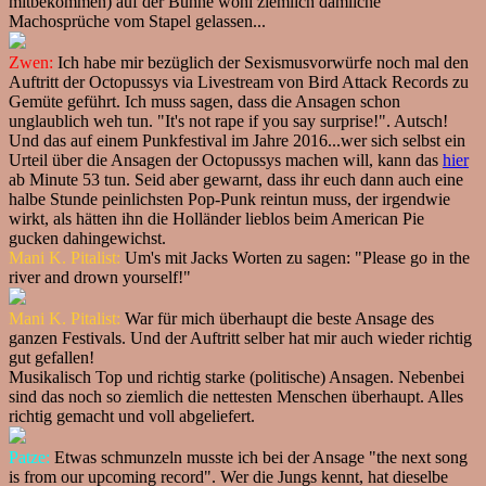
mitbekommen) auf der Bühne wohl ziemlich dämliche
Machosprüche vom Stapel gelassen...
Zwen:
Ich habe mir bezüglich der Sexismusvorwürfe noch mal den
Auftritt der Octopussys via Livestream von Bird Attack Records zu
Gemüte geführt. Ich muss sagen, dass die Ansagen schon
unglaublich weh tun. "It's not rape if you say surprise!". Autsch!
Und das auf einem Punkfestival im Jahre 2016...wer sich selbst ein
Urteil über die Ansagen der Octopussys machen will, kann das
hier
ab Minute 53 tun. Seid aber gewarnt, dass ihr euch dann auch eine
halbe Stunde peinlichsten Pop-Punk reintun muss, der irgendwie
wirkt, als hätten ihn die Holländer lieblos beim American Pie
gucken dahingewichst.
Mani K. Pitalist:
Um's mit Jacks Worten zu sagen: "Please go in the
river and drown yourself!"
Mani K. Pitalist:
War für mich überhaupt die beste Ansage des
ganzen Festivals. Und der Auftritt selber hat mir auch wieder richtig
gut gefallen!
Musikalisch Top und richtig starke (politische) Ansagen. Nebenbei
sind das noch so ziemlich die nettesten Menschen überhaupt. Alles
richtig gemacht und voll abgeliefert.
Patze:
Etwas schmunzeln musste ich bei der Ansage "the next song
is from our upcoming record". Wer die Jungs kennt, hat dieselbe