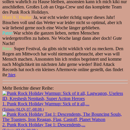
sollten wahrlich zu Hause bleiben, ansonsten kann ich mich kiki nur
anschließen. Großes Lob an Orga-Crew und das komplette Team
des Punk Rock Holidays.
Mani K. Pitalist:
Ja, war echt wieder richtig super dieses Jahr!
Bisschen voll und das Wetter war leider nicht so optimal, aber ich
wär liebend gerne noch eine Woche länger geblieben.
Patze:
War schön die ganzen lieben, netten Menschen
wiedergetroffen zu haben. Ne Woche langt dann aber doch! Gute
Nacht!
Peter:
Super Festival, da gibts nicht wirklich viel zu meckern. Den
Regen am Mittwoch hat wohl niemand gebraucht, aber was will
Mensch machen. Ansonsten bin ich restlos begeistert und komme
nach Möglichkeit im nächsten Jahr gerne wieder! Bird Attack
Records hat noch ein kleines Aftermovie online gestellt, das findet
ihr
hier
.
Mehr Berichte dieser Reihe:
1. Punk Rock Holiday Warmup: Sick of it all,...
(Tolmin (SLO), 07.-08.08.)
2. Punk Rock Holiday Tag 1: Descendents,...