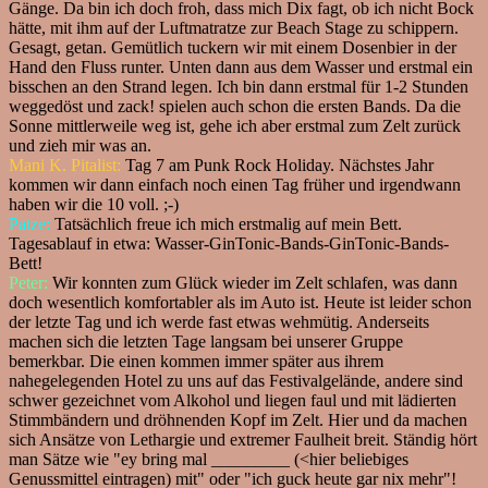
Gänge. Da bin ich doch froh, dass mich Dix fagt, ob ich nicht Bock
hätte, mit ihm auf der Luftmatratze zur Beach Stage zu schippern.
Gesagt, getan. Gemütlich tuckern wir mit einem Dosenbier in der
Hand den Fluss runter. Unten dann aus dem Wasser und erstmal ein
bisschen an den Strand legen. Ich bin dann erstmal für 1-2 Stunden
weggedöst und zack! spielen auch schon die ersten Bands. Da die
Sonne mittlerweile weg ist, gehe ich aber erstmal zum Zelt zurück
und zieh mir was an.
Mani K. Pitalist:
Tag 7 am Punk Rock Holiday. Nächstes Jahr
kommen wir dann einfach noch einen Tag früher und irgendwann
haben wir die 10 voll. ;-)
Patze:
Tatsächlich freue ich mich erstmalig auf mein Bett.
Tagesablauf in etwa: Wasser-GinTonic-Bands-GinTonic-Bands-
Bett!
Peter:
Wir konnten zum Glück wieder im Zelt schlafen, was dann
doch wesentlich komfortabler als im Auto ist. Heute ist leider schon
der letzte Tag und ich werde fast etwas wehmütig. Anderseits
machen sich die letzten Tage langsam bei unserer Gruppe
bemerkbar. Die einen kommen immer später aus ihrem
nahegelegenden Hotel zu uns auf das Festivalgelände, andere sind
schwer gezeichnet vom Alkohol und liegen faul und mit lädierten
Stimmbändern und dröhnenden Kopf im Zelt. Hier und da machen
sich Ansätze von Lethargie und extremer Faulheit breit. Ständig hört
man Sätze wie "ey bring mal _________ (<hier beliebiges
Genussmittel eintragen) mit" oder "ich guck heute gar nix mehr"!