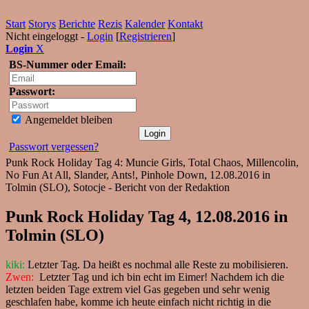
Start
Storys
Berichte
Rezis
Kalender
Kontakt
Nicht eingeloggt -
Login
[
Registrieren
]
Login
X
BS-Nummer oder Email:
Passwort:
Angemeldet bleiben
Passwort vergessen?
Punk Rock Holiday Tag 4: Muncie Girls, Total Chaos, Millencolin,
No Fun At All, Slander, Ants!, Pinhole Down, 12.08.2016 in
Tolmin (SLO), Sotocje - Bericht von der Redaktion
Punk Rock Holiday Tag 4, 12.08.2016 in
Tolmin (SLO)
kiki:
Letzter Tag. Da heißt es nochmal alle Reste zu mobilisieren.
Zwen:
Letzter Tag und ich bin echt im Eimer! Nachdem ich die
letzten beiden Tage extrem viel Gas gegeben und sehr wenig
geschlafen habe, komme ich heute einfach nicht richtig in die