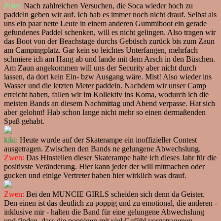
Peter:
Nach zahlreichen Versuchen, die Soca wieder hoch zu
paddeln geben wir auf. Ich hab es immer noch nicht drauf. Selbst als
uns ein paar nette Leute in einem anderen Gummiboot ein gerade
gefundenes Paddel schenken, will es nicht gelingen. Also tragen wir
das Boot von der Beachstage durchs Gebüsch zurück bis zum Zaun
am Campingplatz. Gar kein so leichtes Unterfangen, mehrfach
schmiere ich am Hang ab und lande mit dem Arsch in den Büschen.
Am Zaun angekommen will uns der Security aber nicht durch
lassen, da dort kein Ein- bzw Ausgang wäre. Mist! Also wieder ins
Wasser und die letzten Meter paddeln. Nachdem wir unser Camp
erreicht haben, fallen wir im Kollektiv ins Koma, wodurch ich die
meisten Bands an diesem Nachmittag und Abend verpasse. Hat sich
aber gelohnt! Hab schon lange nicht mehr so einen dermaßenden
Spaß gehabt.
kiki:
Heute wurde auf der Skaterampe ein inoffizieller Contest
ausgetragen. Zwischen den Bands ne gelungene Abwechslung.
Zwen:
Das Hinstellen dieser Skaterampe halte ich dieses Jahr für die
positivste Veränderung. Hier kann jeder der will mitmachen oder
gucken und einige Vertreter haben hier wirklich was drauf.
Zwen:
Bei den MUNCIE GIRLS scheiden sich denn da Geister.
Den einen ist das deutlich zu poppig und zu emotional, die anderen -
inklusive mir - halten die Band für eine gelungene Abwechslung
und finden, dass die poppigen mit viel Gefühl vorgetragenen