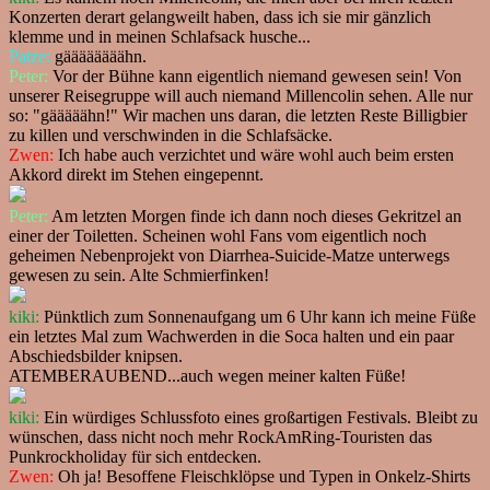
Konzerten derart gelangweilt haben, dass ich sie mir gänzlich
klemme und in meinen Schlafsack husche...
Patze:
gäääääääähn.
Peter:
Vor der Bühne kann eigentlich niemand gewesen sein! Von
unserer Reisegruppe will auch niemand Millencolin sehen. Alle nur
so: "gääääähn!" Wir machen uns daran, die letzten Reste Billigbier
zu killen und verschwinden in die Schlafsäcke.
Zwen:
Ich habe auch verzichtet und wäre wohl auch beim ersten
Akkord direkt im Stehen eingepennt.
Peter:
Am letzten Morgen finde ich dann noch dieses Gekritzel an
einer der Toiletten. Scheinen wohl Fans vom eigentlich noch
geheimen Nebenprojekt von Diarrhea-Suicide-Matze unterwegs
gewesen zu sein. Alte Schmierfinken!
kiki:
Pünktlich zum Sonnenaufgang um 6 Uhr kann ich meine Füße
ein letztes Mal zum Wachwerden in die Soca halten und ein paar
Abschiedsbilder knipsen.
ATEMBERAUBEND...auch wegen meiner kalten Füße!
kiki:
Ein würdiges Schlussfoto eines großartigen Festivals. Bleibt zu
wünschen, dass nicht noch mehr RockAmRing-Touristen das
Punkrockholiday für sich entdecken.
Zwen:
Oh ja! Besoffene Fleischklöpse und Typen in Onkelz-Shirts