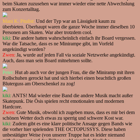
beim Skaten zuzusehen war immer wieder eine nette Abwechslung
zum Konzertalltag.
Mani K. Pitalist:
Und der Typ war an Lässigkeit kaum zu
überbieten. Überhaupt waren die ganze Woche immer dieselben 10
Personen am Skaten. War aber trotzdem cool.
kiki:
Die andere hatten wahrscheinlich einfach ihr Board vergessen.
War die Tatsache, dass es ne Minirampe gibt, im Vorfeld
angekündigt worden?
Zwen:
Ja, wurde auf jeden Fall via soziale Netzwerke angekündigt.
Auch, dass man sein Board mitnehmen sollte.
Peter:
Hut ab auch vor der jungen Frau, die die Miniramp mit ihren
Rollschuhen gerockt hat und sich hierbei einen beachtlich großen
Bluterguss am Oberschenkel zu zog!
kiki:
ANTS! Mal wieder eine Band die andere Musik macht außer
Skatepunk. Die Ösis spielen recht emotionalen und modernen
Hardcore.
Zwen:
Gute Musik, obwohl ich zugeben muss, dass es mir bei dem
schönen Wetter doch etwas zu sperrig und schwere Kost war.
kiki:
Zudem gibt es eine klare politische Ansage gegen Bands wie
die vorher hier spielenden THE OCTOPUSSYS. Diese haben
unbestätigter Weise (von unserer Truppe hat es leider niemand