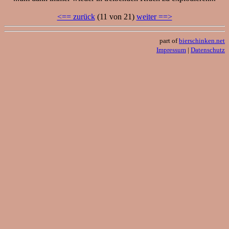
<== zurück
(11 von 21)
weiter ==>
part of
bierschinken.net
Impressum
|
Datenschutz