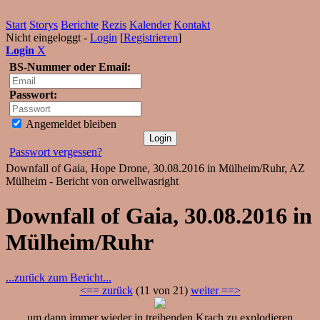
Start
Storys
Berichte
Rezis
Kalender
Kontakt
Nicht eingeloggt -
Login
[
Registrieren
]
Login
X
BS-Nummer oder Email:
Passwort:
Angemeldet bleiben
Passwort vergessen?
Downfall of Gaia, Hope Drone, 30.08.2016 in Mülheim/Ruhr, AZ
Mülheim - Bericht von orwellwasright
Downfall of Gaia, 30.08.2016 in
Mülheim/Ruhr
...zurück zum Bericht...
<== zurück
(11 von 21)
weiter ==>
...um dann immer wieder in treibenden Krach zu explodieren...