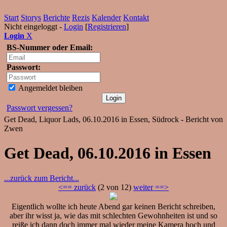
Start
Storys
Berichte
Rezis
Kalender
Kontakt
Nicht eingeloggt -
Login
[
Registrieren
]
Login
X
BS-Nummer oder Email:
Passwort:
Angemeldet bleiben
Passwort vergessen?
Get Dead, Liquor Lads, 06.10.2016 in Essen, Südrock - Bericht von
Zwen
Get Dead, 06.10.2016 in Essen
...zurück zum Bericht...
<== zurück
(2 von 12)
weiter ==>
Eigentlich wollte ich heute Abend gar keinen Bericht schreiben,
aber ihr wisst ja, wie das mit schlechten Gewohnheiten ist und so
reiße ich dann doch immer mal wieder meine Kamera hoch und