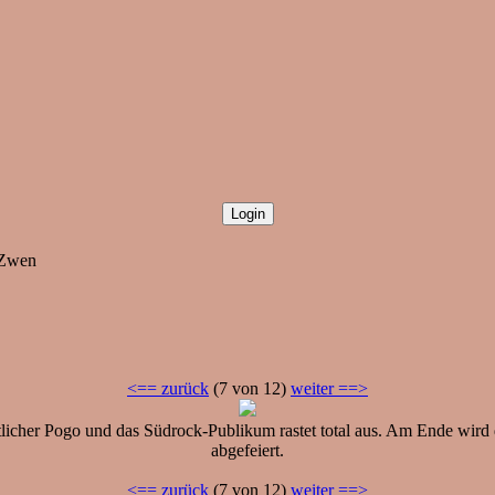
 Zwen
<== zurück
(7 von 12)
weiter ==>
entlicher Pogo und das Südrock-Publikum rastet total aus. Am Ende wir
abgefeiert.
<== zurück
(7 von 12)
weiter ==>