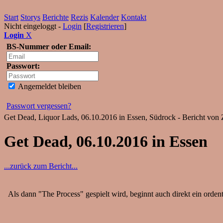
Start
Storys
Berichte
Rezis
Kalender
Kontakt
Nicht eingeloggt -
Login
[
Registrieren
]
Login
X
BS-Nummer oder Email:
Passwort:
Angemeldet bleiben
Passwort vergessen?
Get Dead, Liquor Lads, 06.10.2016 in Essen, Südrock - Bericht von
Get Dead, 06.10.2016 in Essen
...zurück zum Bericht...
Als dann "The Process" gespielt wird, beginnt auch direkt ein ord