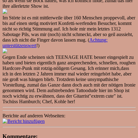
so als wenn sie Bock hätten, was ich komisch finde, zumal das hier
ihre allerletzte Show ist.
Im Störte ist es mit mittlerweile über 160 Menschen proppevoll, aber
bis auf einen stetig motiviert Konfetti-werfenden Besucher, kommt
nicht so richtig Stimmung auf. Ich hole mir mein letztes 1312
Sabotage Pils, was mir (noch) nicht schmeckt, aber so geil aussieht,
dass ich nicht die Finger davon lassen mag. (
Achtung:
unterstützenswert
!)
Gegen Ende scheinen sich TEENAGE HATE besser eingespielt zu
haben und bieten eigentlich ganz ansprechenden, schnellen, roughen
Hardcore-Punk mit rotzig-nöligem Gesang. Ich erinner mich,dass
ich in den letzten 2 Jahren immer mal wieder reingehört habe, aber
nie groß was hängen blieb. Trotzdem keine unsympathische
Vorstellung, zumal das Ganze dann doch auch mit der nötigen Ironie
genommen wird. Dem aufstrebenden Tattoodude hier im Shop ist
noch wichtig zu erwähnen, dass der Gitarrist"extrem cute" ist.
Tschüss Hamburch; Chef, Kohle her!
Berichte auf anderen Webseiten:
Kommentare: