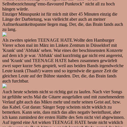
Selbstbezeichnung"emo-flavoured Punkrock" nicht all zu hoch
hängen würde.
Einziger Minuspunkt ist für mich mit über 45 Minuten einzig die
Länge der Darbietung, was vielleicht aber auch an meiner
Aufmerksamkeitsspanne liegen mag. Der, die, das Brain fands auch
zu lang.
Als zweites spielen TEENAGE HATE.Wollte den Hamburger
Vierer schon mal im März im Linken Zentrum in Düsseldorf mit
'Krank' und 'Abfukk' sehen. War eines der beschissensten Konzerte
auf dem ich je war. 'Abfukk' sind kurzfristig gar nicht erst angereist,
und 'Krank' und TEENAGE HATE haben zusammen gewürfelt
zwei super kurze Sets gespielt, weil aus beiden Bands irgendwelche
Leute krank (Thaah!) waren und so irgendwie die ganze Zeit die
gleichen Leute auf der Bühne standen. Der, die, das Brain fands
auch furchtbar.
Auch heute scheints nicht so richtig gut zu laufen. Nach vier Songs
ist gefühlte sechs Mal die Gitarre ausgefallen und mit zunehmendem
Verlauf gibt auch das Mikro mehr und mehr seinen Geist auf, bzw.
das Kabel. Gut daran: Sänger Sepp scheints nicht wirklich zu
bemerken. Kann sein, dass mich das alles negativ beeinflusst, aber
ich kann zumindest der ersten Hälfte des Sets nicht viel abgewinnen.
Auf irgend eine Art wirken TEENAGE HATE heute nicht wirklich