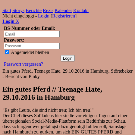
Start
Storys
Berichte
Rezis
Kalender
Kontakt
Nicht eingeloggt -
Login
[
Registrieren
]
Login
X
BS-Nummer oder Email:
Passwort:
Angemeldet bleiben
Passwort vergessen?
Ein gutes Pferd, Teenage Hate, 29.10.2016 in Hamburg, Störtebeker
- Bericht von Pinky
Ein gutes Pferd // Teenage Hate,
29.10.2016 in Hamburg
"Es gibt Leute, die sind nicht treu; Ich bin treu!"
Der Chef dieses Saftladens hier stellte vor einigen Tagen auf einer
überregionalen Social-Media-Plattform sein Bedürfnis zur Schau,
dass sich irgendwer gefälligst dazu genötigt fühlen soll, Samstags
nach Hamburch zu gurken, um sich EIN GUTES PFERD und