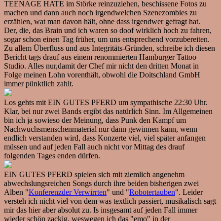
TEENAGE HATE im Störke reinzuziehen, beschissene Fotos zu
machen und dann auch noch irgendwelchen Szenezombies zu
erzählen, wat man davon hält, ohne dass irgendwer gefragt hat.
Der, die, das Brain und ich waren so doof wirklich hoch zu fahren,
sogar schon einen Tag früher, um uns entsprechend vorzubereiten.
Zu allem Überfluss und aus Integritäts-Gründen, schreibe ich diesen
Bericht tags drauf aus einem renommierten Hamburger Tattoo
Studio. Alles nur,damit der Chef mir nicht den dritten Monat in
Folge meinen Lohn vorenthält, obwohl die Doitschland GmbH
immer pünktlich zahlt.
Los gehts mit EIN GUTES PFERD um sympathische 22:30 Uhr.
Klar, bei nur zwei Bands ergibt das natürlich Sinn. Im Allgemeinen
bin ich ja sowieso der Meinung, dass Punk den Kampf um
Nachwuchsmenschenmaterial nur dann gewinnen kann, wenn
endlich verstanden wird, dass Konzerte viel, viel später anfangen
müssen und auf jeden Fall auch nicht vor Mittag des drauf
folgenden Tages enden dürfen.
EIN GUTES PFERD spielen sich mit ziemlich angenehm
abwechslungsreichen Songs durch ihre beiden bisherigen zwei
Alben "
Konferenzder Verwirrten
" und "
Robotertauben
". Leider
versteh ich nicht viel von dem was textlich passiert, musikalisch sagt
mir das hier aber absolut zu. Is insgesamt auf jeden Fall immer
wieder schön zackig, weswegen ich das "emo" in der