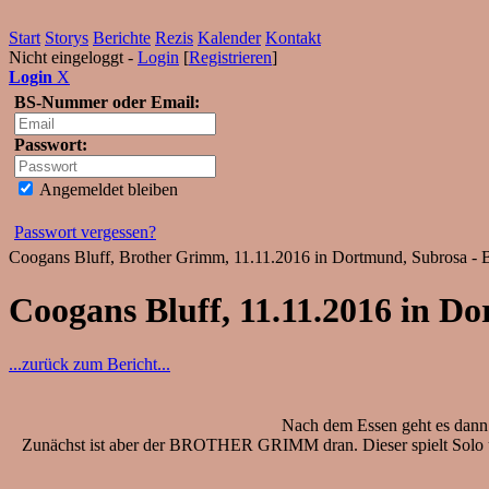
Start
Storys
Berichte
Rezis
Kalender
Kontakt
Nicht eingeloggt -
Login
[
Registrieren
]
Login
X
BS-Nummer oder Email:
Passwort:
Angemeldet bleiben
Passwort vergessen?
Coogans Bluff, Brother Grimm, 11.11.2016 in Dortmund, Subrosa - 
Coogans Bluff, 11.11.2016 in D
...zurück zum Bericht...
Nach dem Essen geht es dann 
Zunächst ist aber der BROTHER GRIMM dran. Dieser spielt Solo und