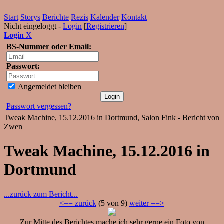
Start
Storys
Berichte
Rezis
Kalender
Kontakt
Nicht eingeloggt -
Login
[
Registrieren
]
Login
X
BS-Nummer oder Email:
Passwort:
Angemeldet bleiben
Passwort vergessen?
Tweak Machine, 15.12.2016 in Dortmund, Salon Fink - Bericht von
Zwen
Tweak Machine, 15.12.2016 in
Dortmund
...zurück zum Bericht...
<== zurück
(5 von 9)
weiter ==>
Zur Mitte des Berichtes mache ich sehr gerne ein Foto von