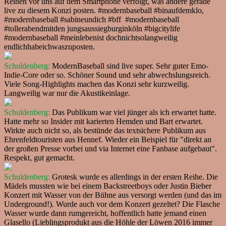
Reihen vor uns auf dem Smartphone verfolgt, was andere gerade
live zu diesem Konzi posten. #modernbaseball #binaufdemklo,
#modernbaseball #sabineundich #bff #modernbaseball
#tollerabendmitden jungsaussiegburginköln #bigcitylife
#modernbaseball #meinlebenist dochnichtsolangweilig
endlichhabeichwaszuposten.
Schuldenberg:
ModernBaseball sind live super. Sehr guter Emo-
Indie-Core oder so. Schöner Sound und sehr abwechslungsreich.
Viele Song-Highlights machen das Konzi sehr kurzweilig.
Langweilig war nur die Akustikeinlage.
Schuldenberg:
Das Publikum war viel jünger als ich erwartet hatte.
Hatte mehr so Insider mit karierten Hemden und Bart erwartet.
Wirkte auch nicht so, als bestünde das textsichere Publikum aus
Ehrenfeldtouristen aus Hennef. Wieder ein Beispiel für "direkt an
der großen Presse vorbei und via Internet eine Fanbase aufgebaut".
Respekt, gut gemacht.
Schuldenberg:
Grotesk wurde es allerdings in der ersten Reihe. Die
Mädels mussten wie bei einem Backstreetboys oder Justin Bieber
Konzert mit Wasser von der Bühne aus versorgt werden (und das im
Underground!). Wurde auch vor dem Konzert gezeltet? Die Flasche
Wasser wurde dann rumgereicht, hoffentlich hatte jemand einen
Glasello (Lieblingsprodukt aus die Höhle der Löwen 2016 immer