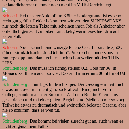
bedauerlicherweise immer noch nicht im VRR-Bereich liegt.
Schlossi:
Bei unserer Ankunft im Kölner Underground ist es schon
recht gut gefüllt. Leider bekommen wir von den SUPERWEAKS
nur noch die letzten Takte mit, scheinen ihren Job als Anheizer aber
ordentlich gemacht zu haben...muckelig warm isses hier drin auf
jeden Fall.
Schlossi:
Noch schnell eine winzige Flache Cola für smarte 3,50€
("heute-trink-ich-mich-ins-Delirium"-Preise sehen anders aus...)
runtergekippt und dann geht es auch schon weiter mit den THIN
LIPS.
Schuldenberg:
Das muss ich richtig stellen: 0,2l Cola für 3€. In
Monaco zahlt man auch so viel. Das sind immerhin 200ml für 6DM.
Schuldenberg:
Thin Lips finde ich super. Der Gesang erinnert mich
etwas an Dover nur nicht ganz so kraftvoll. Emo, nicht vom
College, sondern aus der Suburbia. Auf dem Bett im Elternhaus
geschrieben und mit einer guten Begleitband (stelle ich mir so vor).
Teilweise etwas zu dramatisch und weinerlich belegter Gesang, aber
nie so schlimm, dass es weh tut.
Schuldenberg:
Das kommt bei vielen zurecht gut an, auch wenn es
nicht so ganz mein Fall ist.