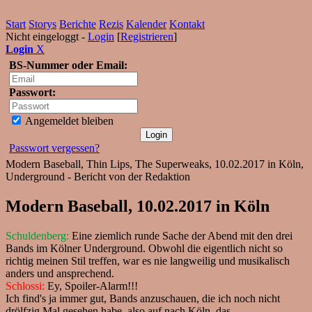
Start
Storys
Berichte
Rezis
Kalender
Kontakt
Nicht eingeloggt -
Login
[
Registrieren
]
Login
X
BS-Nummer oder Email:
Passwort:
Angemeldet bleiben
Passwort vergessen?
Modern Baseball, Thin Lips, The Superweaks, 10.02.2017 in Köln,
Underground - Bericht von der Redaktion
Modern Baseball, 10.02.2017 in Köln
Schuldenberg:
Eine ziemlich runde Sache der Abend mit den drei
Bands im Kölner Underground. Obwohl die eigentlich nicht so
richtig meinen Stil treffen, war es nie langweilig und musikalisch
anders und ansprechend.
Schlossi:
Ey, Spoiler-Alarm!!!
Ich find's ja immer gut, Bands anzuschauen, die ich noch nicht
drölfzig Mal gesehen habe, also auf nach Köln, das