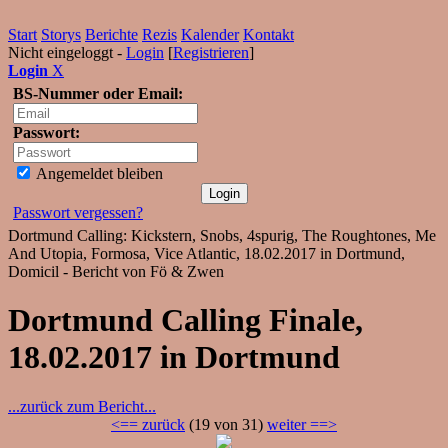
Start
Storys
Berichte
Rezis
Kalender
Kontakt
Nicht eingeloggt -
Login
[
Registrieren
]
Login
X
BS-Nummer oder Email:
Passwort:
Angemeldet bleiben
Passwort vergessen?
Dortmund Calling: Kickstern, Snobs, 4spurig, The Roughtones, Me
And Utopia, Formosa, Vice Atlantic, 18.02.2017 in Dortmund,
Domicil - Bericht von Fö & Zwen
Dortmund Calling Finale,
18.02.2017 in Dortmund
...zurück zum Bericht...
<== zurück
(19 von 31)
weiter ==>