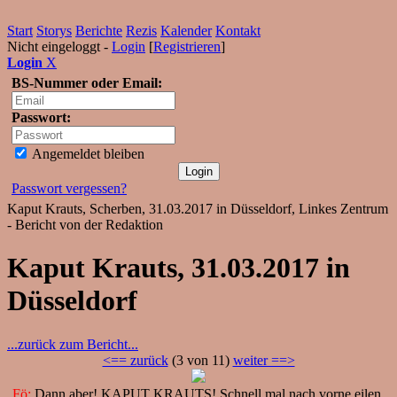
Start
Storys
Berichte
Rezis
Kalender
Kontakt
Nicht eingeloggt -
Login
[
Registrieren
]
Login
X
BS-Nummer oder Email:
Passwort:
Angemeldet bleiben
Passwort vergessen?
Kaput Krauts, Scherben, 31.03.2017 in Düsseldorf, Linkes Zentrum
- Bericht von der Redaktion
Kaput Krauts, 31.03.2017 in
Düsseldorf
...zurück zum Bericht...
<== zurück
(3 von 11)
weiter ==>
Fö:
Dann aber! KAPUT KRAUTS! Schnell mal nach vorne eilen.