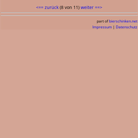
<== zurück
(8 von 11)
weiter ==>
part of
bierschinken.net
Impressum
|
Datenschutz