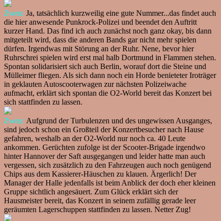
Zwen:
Ja, tatsächlich kurzweilig eine gute Nummer...das findet auch
die hier anwesende Punkrock-Polizei und beendet den Auftritt
kurzer Hand. Das find ich auch zunächst noch ganz okay, bis dann
mitgeteilt wird, dass die anderen Bands gar nicht mehr spielen
dürfen. Irgendwas mit Störung an der Ruhr. Nene, bevor hier
Ruhrschrei spielen wird erst mal halb Dortmund in Flammen stehen.
Spontan solidarisiert sich auch Berlin, worauf dort die Steine und
Mülleimer fliegen. Als sich dann noch ein Horde benieteter Iroträger
in geklauten Autoscooterwagen zur nächsten Polizeiwache
aufmacht, erklärt sich spontan die O2-World bereit das Konzert bei
sich stattfinden zu lassen.
Zwen:
Aufgrund der Turbulenzen und des ungewissen Ausganges,
sind jedoch schon ein Großteil der Konzertbesucher nach Hause
gefahren, weshalb an der O2-World nur noch ca. 40 Leute
ankommen. Gerüchten zufolge ist der Scooter-Brigade irgendwo
hinter Hannover der Saft ausgegangen und leider hatte man auch
vergessen, sich zusätzlich zu den Fahrzeugen auch noch genügend
Chips aus dem Kassierer-Häuschen zu klauen. Ärgerlich! Der
Manager der Halle jedenfalls ist beim Anblick der doch eher kleinen
Gruppe sichtlich angesäuert. Zum Glück erklärt sich der
Hausmeister bereit, das Konzert in seinem zufällig gerade leer
geräumten Lagerschuppen stattfinden zu lassen. Netter Zug!