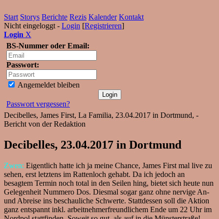
Start
Storys
Berichte
Rezis
Kalender
Kontakt
Nicht eingeloggt -
Login
[
Registrieren
]
Login
X
BS-Nummer oder Email:
Passwort:
Angemeldet bleiben
Passwort vergessen?
Decibelles, James First, La Familia, 23.04.2017 in Dortmund, -
Bericht von der Redaktion
Decibelles, 23.04.2017 in Dortmund
Zwen:
Eigentlich hatte ich ja meine Chance, James First mal live zu
sehen, erst letztens im Rattenloch gehabt. Da ich jedoch an
besagtem Termin noch total in den Seilen hing, bietet sich heute nun
Gelegenheit Nummero Dos. Diesmal sogar ganz ohne nervige An-
und Abreise ins beschauliche Schwerte. Stattdessen soll die Aktion
ganz entspannt inkl. arbeitnehmerfreundlichem Ende um 22 Uhr im
Nordpol stattfinden. Soweit so gut, als auf in die Münsterstraße!