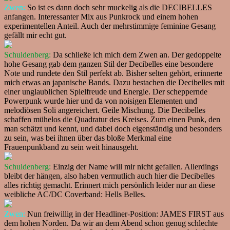
Zwen:
So ist es dann doch sehr muckelig als die DECIBELLES
anfangen. Interessanter Mix aus Punkrock und einem hohen
experimentellen Anteil. Auch der mehrstimmige feminine Gesang
gefällt mir echt gut.
Schuldenberg:
Da schließe ich mich dem Zwen an. Der gedoppelte
hohe Gesang gab dem ganzen Stil der Decibelles eine besondere
Note und rundete den Stil perfekt ab. Bisher selten gehört, erinnerte
mich etwas an japanische Bands. Dazu bestachen die Decibelles mit
einer unglaublichen Spielfreude und Energie. Der scheppernde
Powerpunk wurde hier und da von noisigen Elementen und
melodiösen Soli angereichert. Geile Mischung. Die Decibelles
schaffen mühelos die Quadratur des Kreises. Zum einen Punk, den
man schätzt und kennt, und dabei doch eigenständig und besonders
zu sein, was bei ihnen über das bloße Merkmal eine
Frauenpunkband zu sein weit hinausgeht.
Schuldenberg:
Einzig der Name will mir nicht gefallen. Allerdings
bleibt der hängen, also haben vermutlich auch hier die Decibelles
alles richtig gemacht. Erinnert mich persönlich leider nur an diese
weibliche AC/DC Coverband: Hells Belles.
Zwen:
Nun freiwillig in der Headliner-Position: JAMES FIRST aus
dem hohen Norden. Da wir an dem Abend schon genug schlechte