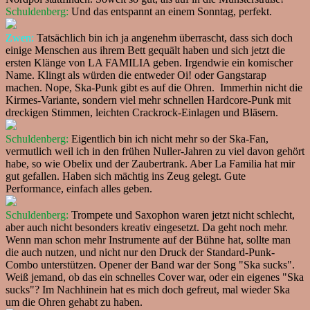
Schuldenberg:
Und das entspannt an einem Sonntag, perfekt.
Zwen:
Tatsächlich bin ich ja angenehm überrascht, dass sich doch
einige Menschen aus ihrem Bett gequält haben und sich jetzt die
ersten Klänge von LA FAMILIA geben. Irgendwie ein komischer
Name. Klingt als würden die entweder Oi! oder Gangstarap
machen. Nope, Ska-Punk gibt es auf die Ohren. Immerhin nicht die
Kirmes-Variante, sondern viel mehr schnellen Hardcore-Punk mit
dreckigen Stimmen, leichten Crackrock-Einlagen und Bläsern.
Schuldenberg:
Eigentlich bin ich nicht mehr so der Ska-Fan,
vermutlich weil ich in den frühen Nuller-Jahren zu viel davon gehört
habe, so wie Obelix und der Zaubertrank. Aber La Familia hat mir
gut gefallen. Haben sich mächtig ins Zeug gelegt. Gute
Performance, einfach alles geben.
Schuldenberg:
Trompete und Saxophon waren jetzt nicht schlecht,
aber auch nicht besonders kreativ eingesetzt. Da geht noch mehr.
Wenn man schon mehr Instrumente auf der Bühne hat, sollte man
die auch nutzen, und nicht nur den Druck der Standard-Punk-
Combo unterstützen. Opener der Band war der Song "Ska sucks".
Weiß jemand, ob das ein schnelles Cover war, oder ein eigenes "Ska
sucks"? Im Nachhinein hat es mich doch gefreut, mal wieder Ska
um die Ohren gehabt zu haben.