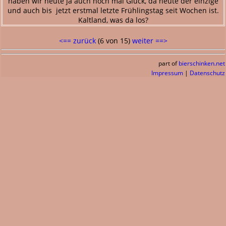
haben wir heute ja auch noch mal Glück, da heute der einzige
und auch bis jetzt erstmal letzte Frühlingstag seit Wochen ist.
Kaltland, was da los?
<== zurück
(6 von 15)
weiter ==>
part of
bierschinken.net
Impressum
|
Datenschutz