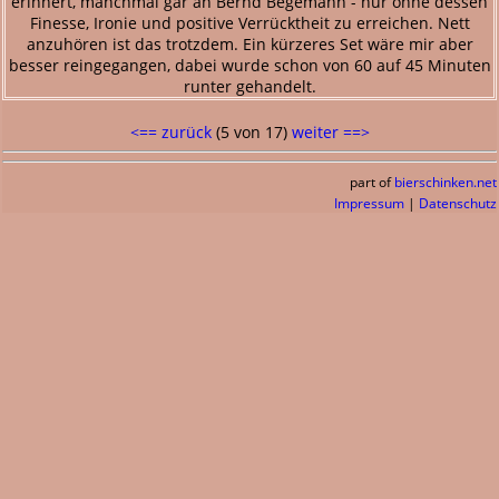
erinnert, manchmal gar an Bernd Begemann - nur ohne dessen
Finesse, Ironie und positive Verrücktheit zu erreichen. Nett
anzuhören ist das trotzdem. Ein kürzeres Set wäre mir aber
besser reingegangen, dabei wurde schon von 60 auf 45 Minuten
runter gehandelt.
<== zurück
(5 von 17)
weiter ==>
part of
bierschinken.net
Impressum
|
Datenschutz