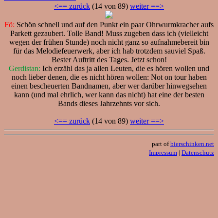
<== zurück
(14 von 89)
weiter ==>
Fö:
Schön schnell und auf den Punkt ein paar Ohrwurmkracher aufs
Parkett gezaubert. Tolle Band! Muss zugeben dass ich (vielleicht
wegen der frühen Stunde) noch nicht ganz so aufnahmebereit bin
für das Melodiefeuerwerk, aber ich hab trotzdem sauviel Spaß.
Bester Auftritt des Tages. Jetzt schon!
Gerdistan:
Ich erzähl das ja allen Leuten, die es hören wollen und
noch lieber denen, die es nicht hören wollen: Not on tour haben
einen bescheuerten Bandnamen, aber wer darüber hinwegsehen
kann (und mal ehrlich, wer kann das nicht) hat eine der besten
Bands dieses Jahrzehnts vor sich.
<== zurück
(14 von 89)
weiter ==>
part of
bierschinken.net
Impressum
|
Datenschutz