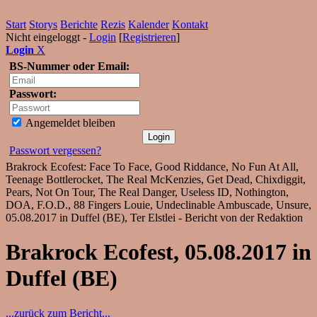
Start
Storys
Berichte
Rezis
Kalender
Kontakt
Nicht eingeloggt -
Login
[
Registrieren
]
Login
X
BS-Nummer oder Email:
Passwort:
Angemeldet bleiben
Passwort vergessen?
Brakrock Ecofest: Face To Face, Good Riddance, No Fun At All,
Teenage Bottlerocket, The Real McKenzies, Get Dead, Chixdiggit,
Pears, Not On Tour, The Real Danger, Useless ID, Nothington,
DOA, F.O.D., 88 Fingers Louie, Undeclinable Ambuscade, Unsure,
05.08.2017 in Duffel (BE), Ter Elstlei - Bericht von der Redaktion
Brakrock Ecofest, 05.08.2017 in
Duffel (BE)
...zurück zum Bericht...