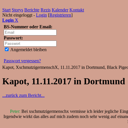
Start
Storys
Berichte
Rezis
Kalender
Kontakt
Nicht eingeloggt -
Login
[
Registrieren
]
Login
X
BS-Nummer oder Email:
Passwort:
Angemeldet bleiben
Passwort vergessen?
Kapot, XschmutzigermenschX, 11.11.2017 in Dortmund, Black Pigeon
Kapot, 11.11.2017 in Dortmund
...zurück zum Bericht...
Peter:
Bei xschmutzigermenschx vermisse ich leider jegliche Eingän
Irgendwie wirkt das alles auf mich zudem noch sehr wenig auf einand