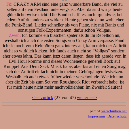
Fö:
CRAZY ARM sind eine ganz wunderbare Band, die viel zu
selten auf dem Festland unterwegs ist. Aber da sind wir ja heute
glücklicherweise nicht! Die Band schafft es auch irgendwie, bei
jedem Auftritt anders zu wirken. Heute geben sie dann wohl eher
die Punk-Band. Lieder schneller als von Platte, nix mit Banjo und
sonstigen Folk-Experimenten, dafür schön Vollgas.
Zwen:
Ich komme ein bisschen später als du im Rebellion an,
weshalb ich auch die ersten Songs von Crazy Arm verpasse. Fand
ich sie noch vom Reinhören ganz interessant, kann mich der Auftritt
nicht so wirklich kicken. Ich fands auch nicht so "Vollgas" sondern
eher etwas lahm. Das kann jetzt daran liegen, dass ich gerade von In
Evil Hour komme und dieses Wochenende generell Bock auf
Knüppel-Aus-Dem-Sack-Musik habe, aber bis auf einen Song mag
sich der Auftritt einfach nicht in meinen Gehörgängen festsetzen.
Weshalb ich auch etwas früher wieder verschwinde. Wie ich nun
aber die Zeit bis zum Set von Roughneck Riot verbracht habe, ist
für mich heute nicht mehr nachvollziehbar. Im Zweifel: Saufen!
<== zurück
(27 von 47)
weiter ==>
part of
bierschinken.net
Impressum
|
Datenschutz