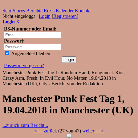
Start
Storys
Berichte
Rezis
Kalender
Kontakt
Nicht eingeloggt -
Login
[
Registrieren
]
Login
X
BS-Nummer oder Email:
Passwort:
Angemeldet bleiben
Passwort vergessen?
Manchester Punk Fest Tag 1: Random Hand, Roughneck Riot,
Crazy Arm, Fresh, In Evil Hour, No Matter, 19.04.2018 in
Manchester (UK), City - Bericht von der Redaktion
Manchester Punk Fest Tag 1,
19.04.2018 in Manchester (UK)
...zurück zum Bericht...
<== zurück
(27 von 47)
weiter ==>