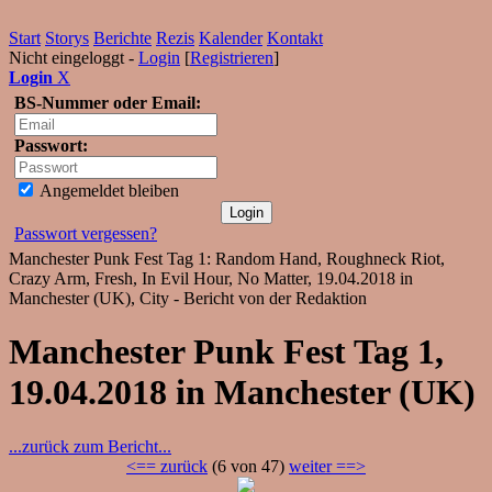
Start
Storys
Berichte
Rezis
Kalender
Kontakt
Nicht eingeloggt -
Login
[
Registrieren
]
Login
X
BS-Nummer oder Email:
Passwort:
Angemeldet bleiben
Passwort vergessen?
Manchester Punk Fest Tag 1: Random Hand, Roughneck Riot,
Crazy Arm, Fresh, In Evil Hour, No Matter, 19.04.2018 in
Manchester (UK), City - Bericht von der Redaktion
Manchester Punk Fest Tag 1,
19.04.2018 in Manchester (UK)
...zurück zum Bericht...
<== zurück
(6 von 47)
weiter ==>