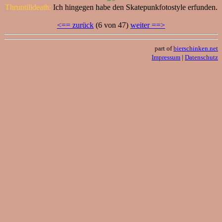
Thruntilldeath:
Ich hingegen habe den Skatepunkfotostyle erfunden.
<== zurück
(6 von 47)
weiter ==>
part of
bierschinken.net
Impressum
|
Datenschutz