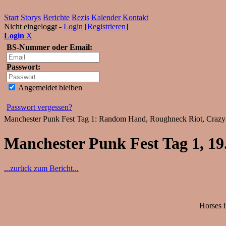
Start
Storys
Berichte
Rezis
Kalender
Kontakt
Nicht eingeloggt -
Login
[
Registrieren
]
Login
X
BS-Nummer oder Email:
Passwort:
Angemeldet bleiben
Passwort vergessen?
Manchester Punk Fest Tag 1: Random Hand, Roughneck Riot, Crazy Ar
Manchester Punk Fest Tag 1, 19
...zurück zum Bericht...
Horses i