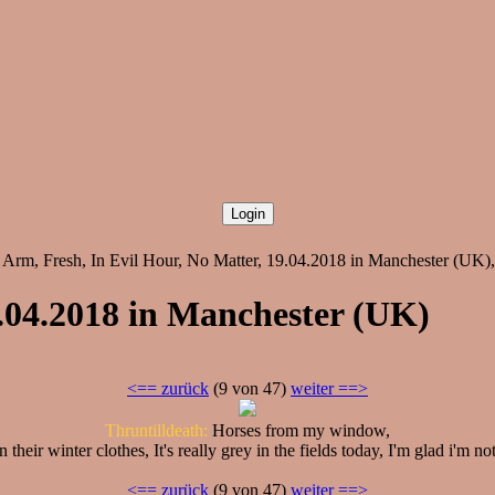
m, Fresh, In Evil Hour, No Matter, 19.04.2018 in Manchester (UK), 
.04.2018 in Manchester (UK)
<== zurück
(9 von 47)
weiter ==>
Thruntilldeath:
Horses from my window,
n their winter clothes, It's really grey in the fields today, I'm glad i'm no
<== zurück
(9 von 47)
weiter ==>