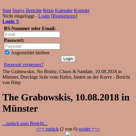
Start
Storys
Berichte
Rezis
Kalender
Kontakt
Nicht eingeloggt -
Login
[
Registrieren
]
Login
X
BS-Nummer oder Email:
Passwort:
Angemeldet bleiben
Passwort vergessen?
The Grabowskis, No Brainz, Chaos & Sandale, 10.08.2018 in
Münster, Dreckige Seite vom Hafen, hinten an der Kurve - Bericht
von Härp
The Grabowskis, 10.08.2018 in
Münster
...zurück zum Bericht...
<== zurück
(2 von 6)
weiter ==>