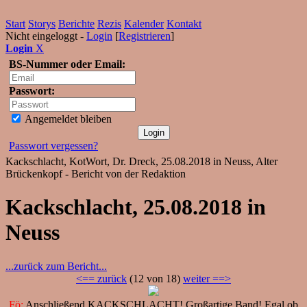
Start
Storys
Berichte
Rezis
Kalender
Kontakt
Nicht eingeloggt -
Login
[
Registrieren
]
Login
X
BS-Nummer oder Email:
Passwort:
Angemeldet bleiben
Passwort vergessen?
Kackschlacht, KotWort, Dr. Dreck, 25.08.2018 in Neuss, Alter
Brückenkopf - Bericht von der Redaktion
Kackschlacht, 25.08.2018 in
Neuss
...zurück zum Bericht...
<== zurück
(12 von 18)
weiter ==>
Fö:
Anschließend KACKSCHLACHT! Großartige Band! Egal ob