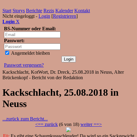
Start
Storys
Berichte
Rezis
Kalender
Kontakt
Nicht eingeloggt -
Login
[
Registrieren
]
Login
X
BS-Nummer oder Email:
Passwort:
Angemeldet bleiben
Passwort vergessen?
Kackschlacht, KotWort, Dr. Dreck, 25.08.2018 in Neuss, Alter
Brückenkopf - Bericht von der Redaktion
Kackschlacht, 25.08.2018 in
Neuss
...zurück zum Bericht...
<== zurück
(6 von 18)
weiter ==>
Fö:
Es gibt eine Schaumkussschleuder! Da wird so ein Sackgewicht