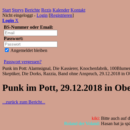
Start
Storys
Berichte
Rezis
Kalender
Kontakt
Nicht eingeloggt -
Login
[
Registrieren
]
Login
X
BS-Nummer oder Email:
Passwort:
Angemeldet bleiben
Passwort vergessen?
Punk im Pott: Alarmsignal, Die Kassierer, Knochenfabrik, 100Blumen
Skeptiker, Die Dorks, Razzia, Band ohne Anspruch, 29.12.2018 in Ob
Punk im Pott, 29.12.2018 in Ob
...zurück zum Bericht...
kiki:
Bitte auch auf d
Roland der Voland:
Hasan hat ja sp