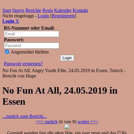
Start
Storys
Berichte
Rezis
Kalender
Kontakt
Nicht eingeloggt -
Login
[
Registrieren
]
Login
X
BS-Nummer oder Email:
Passwort:
Angemeldet bleiben
Passwort vergessen?
No Fun At All, Angry Youth Elite, 24.05.2019 in Essen, Turock -
Bericht von Hupe
No Fun At All, 24.05.2019 in
Essen
...zurück zum Bericht...
<== zurück
(6 von 8)
weiter ==>
Gespielt werden fast alle alten Hits, ein paar neue und das Ü30-