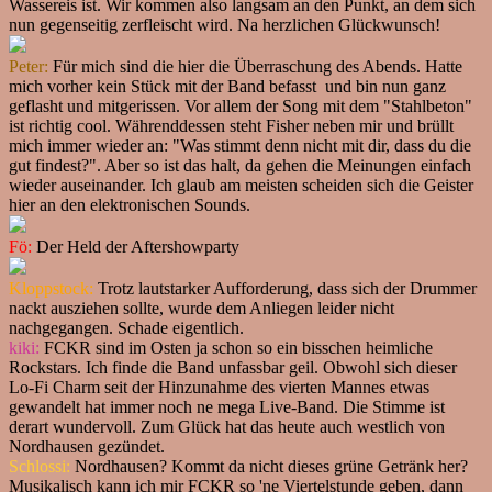
Wassereis ist. Wir kommen also langsam an den Punkt, an dem sich
nun gegenseitig zerfleischt wird. Na herzlichen Glückwunsch!
Peter:
Für mich sind die hier die Überraschung des Abends. Hatte
mich vorher kein Stück mit der Band befasst und bin nun ganz
geflasht und mitgerissen. Vor allem der Song mit dem "Stahlbeton"
ist richtig cool. Währenddessen steht Fisher neben mir und brüllt
mich immer wieder an: "Was stimmt denn nicht mit dir, dass du die
gut findest?". Aber so ist das halt, da gehen die Meinungen einfach
wieder auseinander. Ich glaub am meisten scheiden sich die Geister
hier an den elektronischen Sounds.
Fö:
Der Held der Aftershowparty
Kloppstock:
Trotz lautstarker Aufforderung, dass sich der Drummer
nackt ausziehen sollte, wurde dem Anliegen leider nicht
nachgegangen. Schade eigentlich.
kiki:
FCKR sind im Osten ja schon so ein bisschen heimliche
Rockstars. Ich finde die Band unfassbar geil. Obwohl sich dieser
Lo-Fi Charm seit der Hinzunahme des vierten Mannes etwas
gewandelt hat immer noch ne mega Live-Band. Die Stimme ist
derart wundervoll. Zum Glück hat das heute auch westlich von
Nordhausen gezündet.
Schlossi:
Nordhausen? Kommt da nicht dieses grüne Getränk her?
Musikalisch kann ich mir FCKR so 'ne Viertelstunde geben, dann