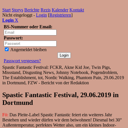
Start
Storys
Berichte
Rezis
Kalender
Kontakt
Nicht eingeloggt -
Login
[
Registrieren
]
Login
X
BS-Nummer oder Email:
Passwort:
Angemeldet bleiben
Passwort vergessen?
Spastic Fantastic Festival: FCKR, Akne Kid Joe, Twin Pigs,
Missstand, Disgusting News, Johnny Notebook, Pogendroblem,
The Establishment, tot, Nordic Walking, Phantom Pain, 29.06.2019
in Dortmund, FZW - Bericht von der Redaktion
Spastic Fantastic Festival, 29.06.2019 in
Dortmund
Fö:
Das Pleite-Label Spastic Fantastic feiert ein weiteres Jahr
Bestehen und wieder dürfen wir dem beiwohnen! Diesmal bei 30°
Außentemperatur, perfektes Wetter also, um ein kleines Indoor-