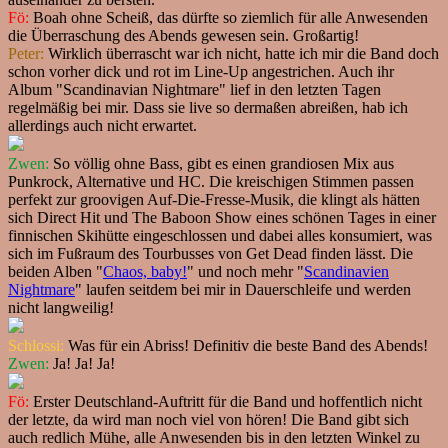
Fö:
Boah ohne Scheiß, das dürfte so ziemlich für alle Anwesenden
die Überraschung des Abends gewesen sein. Großartig!
Peter:
Wirklich überrascht war ich nicht, hatte ich mir die Band doch
schon vorher dick und rot im Line-Up angestrichen. Auch ihr
Album "Scandinavian Nightmare" lief in den letzten Tagen
regelmäßig bei mir. Dass sie live so dermaßen abreißen, hab ich
allerdings auch nicht erwartet.
Zwen:
So völlig ohne Bass, gibt es einen grandiosen Mix aus
Punkrock, Alternative und HC. Die kreischigen Stimmen passen
perfekt zur groovigen Auf-Die-Fresse-Musik, die klingt als hätten
sich Direct Hit und The Baboon Show eines schönen Tages in einer
finnischen Skihütte eingeschlossen und dabei alles konsumiert, was
sich im Fußraum des Tourbusses von Get Dead finden lässt. Die
beiden Alben "
Chaos, baby!
" und noch mehr "
Scandinavien
Nightmare
" laufen seitdem bei mir in Dauerschleife und werden
nicht langweilig!
Schlossi:
Was für ein Abriss! Definitiv die beste Band des Abends!
Zwen:
Ja! Ja! Ja!
Fö:
Erster Deutschland-Auftritt für die Band und hoffentlich nicht
der letzte, da wird man noch viel von hören! Die Band gibt sich
auch redlich Mühe, alle Anwesenden bis in den letzten Winkel zu