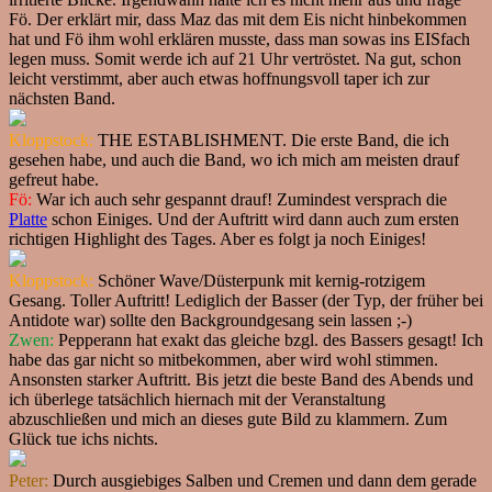
Fö. Der erklärt mir, dass Maz das mit dem Eis nicht hinbekommen
hat und Fö ihm wohl erklären musste, dass man sowas ins EISfach
legen muss. Somit werde ich auf 21 Uhr vertröstet. Na gut, schon
leicht verstimmt, aber auch etwas hoffnungsvoll taper ich zur
nächsten Band.
Kloppstock:
THE ESTABLISHMENT. Die erste Band, die ich
gesehen habe, und auch die Band, wo ich mich am meisten drauf
gefreut habe.
Fö:
War ich auch sehr gespannt drauf! Zumindest versprach die
Platte
schon Einiges. Und der Auftritt wird dann auch zum ersten
richtigen Highlight des Tages. Aber es folgt ja noch Einiges!
Kloppstock:
Schöner Wave/Düsterpunk mit kernig-rotzigem
Gesang. Toller Auftritt! Lediglich der Basser (der Typ, der früher bei
Antidote war) sollte den Backgroundgesang sein lassen ;-)
Zwen:
Pepperann hat exakt das gleiche bzgl. des Bassers gesagt! Ich
habe das gar nicht so mitbekommen, aber wird wohl stimmen.
Ansonsten starker Auftritt. Bis jetzt die beste Band des Abends und
ich überlege tatsächlich hiernach mit der Veranstaltung
abzuschließen und mich an dieses gute Bild zu klammern. Zum
Glück tue ichs nichts.
Peter:
Durch ausgiebiges Salben und Cremen und dann dem gerade