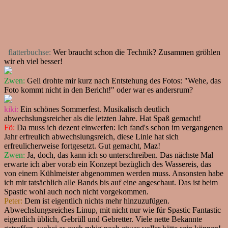
flatterbuchse:
Wer braucht schon die Technik? Zusammen gröhlen
wir eh viel besser!
Zwen:
Geli drohte mir kurz nach Entstehung des Fotos: "Wehe, das
Foto kommt nicht in den Bericht!" oder war es andersrum?
kiki:
Ein schönes Sommerfest. Musikalisch deutlich
abwechslungsreicher als die letzten Jahre. Hat Spaß gemacht!
Fö:
Da muss ich dezent einwerfen: Ich fand's schon im vergangenen
Jahr erfreulich abwechslungsreich, diese Linie hat sich
erfreulicherweise fortgesetzt. Gut gemacht, Maz!
Zwen:
Ja, doch, das kann ich so unterschreiben. Das nächste Mal
erwarte ich aber vorab ein Konzept bezüglich des Wassereis, das
von einem Kühlmeister abgenommen werden muss. Ansonsten habe
ich mir tatsächlich alle Bands bis auf eine angeschaut. Das ist beim
Spastic wohl auch noch nicht vorgekommen.
Peter:
Dem ist eigentlich nichts mehr hinzuzufügen.
Abwechslungsreiches Linup, mit nicht nur wie für Spastic Fantastic
eigentlich üblich, Gebrüll und Gebretter. Viele nette Bekannte