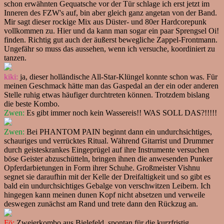
schon erwähnten Gequatsche vor der Tür schlage ich erst jetzt im
Inneren des FZW's auf, bin aber gleich ganz angetan von der Band.
Mir sagt dieser rockige Mix aus Düster- und 80er Hardcorepunk
vollkommen zu. Hier und da kann man sogar ein paar Sprengsel Oi!
finden. Richtig gut auch der äußerst bewegliche Zappel-Frontmann.
Ungefähr so muss das aussehen, wenn ich versuche, koordiniert zu
tanzen.
kiki:
ja, dieser holländische All-Star-Klüngel konnte schon was. Für
meinen Geschmack hätte man das Gaspedal an der ein oder anderen
Stelle ruhig etwas häufiger durchtreten können. Trotzdem bislang
die beste Kombo.
Zwen:
Es gibt immer noch kein Wassereis!! WAS SOLL DAS?!!!!!
Zwen:
Bei PHANTOM PAIN beginnt dann ein undurchsichtiges,
schauriges und verrücktes Ritual. Während Gitarrist und Drummer
durch geisteskrankes Eingeprügel auf ihre Instrumente versuchen
böse Geister abzuschütteln, bringen ihnen die anwesenden Punker
Opferdarbietungen in Form ihrer Schuhe. Großmeister Vishnu
segnet sie daraufhin mit der Kelle der Dreifaltigkeit und so gibt es
bald ein undurchsichtiges Gebalge von verschwitzen Leibern. Ich
hingegen kann meinen dunen Kopf nicht absetzen und verweile
deswegen zunächst am Rand und trete dann den Rückzug an.
Fö:
Zweierkombo aus Bielefeld, spontan für die kurzfristig