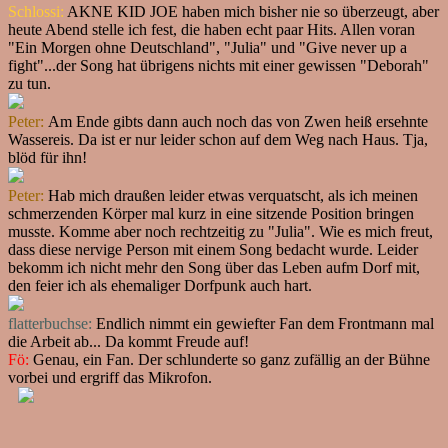
Schlossi:
AKNE KID JOE haben mich bisher nie so überzeugt, aber
heute Abend stelle ich fest, die haben echt paar Hits. Allen voran
"Ein Morgen ohne Deutschland", "Julia" und "Give never up a
fight"...der Song hat übrigens nichts mit einer gewissen "Deborah"
zu tun.
Peter:
Am Ende gibts dann auch noch das von Zwen heiß ersehnte
Wassereis. Da ist er nur leider schon auf dem Weg nach Haus. Tja,
blöd für ihn!
Peter:
Hab mich draußen leider etwas verquatscht, als ich meinen
schmerzenden Körper mal kurz in eine sitzende Position bringen
musste. Komme aber noch rechtzeitig zu "Julia". Wie es mich freut,
dass diese nervige Person mit einem Song bedacht wurde. Leider
bekomm ich nicht mehr den Song über das Leben aufm Dorf mit,
den feier ich als ehemaliger Dorfpunk auch hart.
flatterbuchse:
Endlich nimmt ein gewiefter Fan dem Frontmann mal
die Arbeit ab... Da kommt Freude auf!
Fö:
Genau, ein Fan. Der schlunderte so ganz zufällig an der Bühne
vorbei und ergriff das Mikrofon.