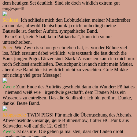
dem heutigen Set deutlich. Sind sie doch wirklich extrem gut
eingespielt!
Schlossi:
Ich schließe mich den Lobhudeleien meiner Mitschreiber
an und das, obwohl Deutschpunk ja nicht unbedingt meine
Baustelle ist. Starker Auftritt, sympathische Band.
"Kein Gott, kein Staat, kein Patriarchat", kann ich so nur
unterschreiben.
Peter:
Wie Zwen is schon geschrieben hat, ist vor der Bühne viel
los. Mich erstaunt dabei wirklich, wie textstark die fast durch die
Bank jungen Pogo-Tänzer sind. Stark! Ansonsten kann ich mich nur
noch Schlossi anschließen. Deutschpunk ist auch nicht mein Metier,
aber diese Band hier ist wirklich nicht zu verachten. Gute Mukke
mit richtig viel guter Message!
Zwen:
Zum Ende des Auftritts geschieht dann ein Wunder: Fö hat es
- niemand weiß wie - irgendwie geschafft, dem Titanen Maz ein
Wassereis zu entreißen. Das alte Schlitzohr. Ich bin gerührt. Danke,
danke! Beste Band.
Kloppstock:
TWIN PIGS! Für mich die Überraschung des Abends.
Abwechselnde Gesänge, geile Bühnenshow, flotter HC-Punk aus
Schweden voll auf die 12. Geil!!!
Zwen:
Ist das irre! Die gehen ja mal steil, dass der Laden droht
auseinander zu bersten.