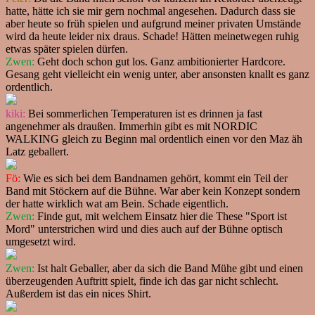
hatte, hätte ich sie mir gern nochmal angesehen. Dadurch dass sie
aber heute so früh spielen und aufgrund meiner privaten Umstände
wird da heute leider nix draus. Schade! Hätten meinetwegen ruhig
etwas später spielen dürfen.
Zwen:
Geht doch schon gut los. Ganz ambitionierter Hardcore.
Gesang geht vielleicht ein wenig unter, aber ansonsten knallt es ganz
ordentlich.
kiki:
Bei sommerlichen Temperaturen ist es drinnen ja fast
angenehmer als draußen. Immerhin gibt es mit NORDIC
WALKING gleich zu Beginn mal ordentlich einen vor den Maz äh
Latz geballert.
Fö:
Wie es sich bei dem Bandnamen gehört, kommt ein Teil der
Band mit Stöckern auf die Bühne. War aber kein Konzept sondern
der hatte wirklich wat am Bein. Schade eigentlich.
Zwen:
Finde gut, mit welchem Einsatz hier die These "Sport ist
Mord" unterstrichen wird und dies auch auf der Bühne optisch
umgesetzt wird.
Zwen:
Ist halt Geballer, aber da sich die Band Mühe gibt und einen
überzeugenden Auftritt spielt, finde ich das gar nicht schlecht.
Außerdem ist das ein nices Shirt.