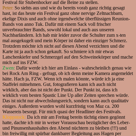
Festival für Stubenhocker auf die Beine zu stellen.
Peter:
So siehts aus und wie du bereits vorab ganz richtig gesagt
hast, ist das heute ein Festival ganz ohne nervige Zeltnachbarn,
ekelige Dixis und auch ohne irgendwelche überflüssigen Reunion-
Bands von anno Tuk. Dafür mit einem Sack voll frischer
unverbrauchter Bands, sowohl lokal und auch aus unseren
Nachbarländern. Ich hab mir leider zuvor die Schulter zum x-ten
mal ausgekugelt und mein Körper ist daher ein einziger Schmerz.
Trotzdem möchte ich nicht auf diesen Abend verzichten und die
Karte ist ja auch schon gekauft. So schmiere ich mir etwas
Latschenkiefer und Schmerzgel auf den Schweinekörper und mache
mich auf ins FZW.
Zwen:
Dafür werde ich hier am Einlass - wahrscheinlich genau wie
bei Rock Am Ring - gefragt, ob ich denn meine Kamera angemeldet
hätte. Hach ja, FZW. Wenn ich malen könnte, würde ich ja eine
Staffelei mitnehmen. Gut, fotografieren kann ich auch nicht
wirklich, aber das ist nicht der Punkt. Der Punkt ist, dass ich
wirklich vom besten Spastic Line Up aller Zeiten sprechen würde.
Das ist nicht nur abwechslungsreich, sondern kann auch qualitativ
einiges. Außerdem wurden wohl kurzfristig von Maz ca. 200
Wassereis besorgt. Für mich quasi der Headliner des Festivals.
Kloppstock:
Da ich mir am Freitag bereits tüchtig einen gegönnt
hatte, dachte ich mir in weiser Vorausschau bezüglicher des Leber-
und Pinunsenhaushaltes den Abend nüchtern zu bleiben (!!!) und
bin freiwillig mit spürbar dankbarer Begleitung aus Hagen per