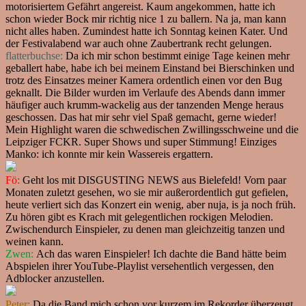
motorisiertem Gefährt angereist. Kaum angekommen, hatte ich
schon wieder Bock mir richtig nice 1 zu ballern. Na ja, man kann
nicht alles haben. Zumindest hatte ich Sonntag keinen Kater. Und
der Festivalabend war auch ohne Zaubertrank recht gelungen.
flatterbuchse:
Da ich mir schon bestimmt einige Tage keinen mehr
geballert habe, habe ich bei meinem Einstand bei Bierschinken und
trotz des Einsatzes meiner Kamera ordentlich einen vor den Bug
geknallt. Die Bilder wurden im Verlaufe des Abends dann immer
häufiger auch krumm-wackelig aus der tanzenden Menge heraus
geschossen. Das hat mir sehr viel Spaß gemacht, gerne wieder!
Mein Highlight waren die schwedischen Zwillingsschweine und die
Leipziger FCKR. Super Shows und super Stimmung! Einziges
Manko: ich konnte mir kein Wassereis ergattern.
Fö:
Geht los mit DISGUSTING NEWS aus Bielefeld! Vorn paar
Monaten zuletzt gesehen, wo sie mir außerordentlich gut gefielen,
heute verliert sich das Konzert ein wenig, aber nuja, is ja noch früh.
Zu hören gibt es Krach mit gelegentlichen rockigen Melodien.
Zwischendurch Einspieler, zu denen man gleichzeitig tanzen und
weinen kann.
Zwen:
Ach das waren Einspieler! Ich dachte die Band hätte beim
Abspielen ihrer YouTube-Playlist versehentlich vergessen, den
Adblocker anzustellen.
Peter:
Da die Band mich schon vor kurzem im Rekorder überzeugt