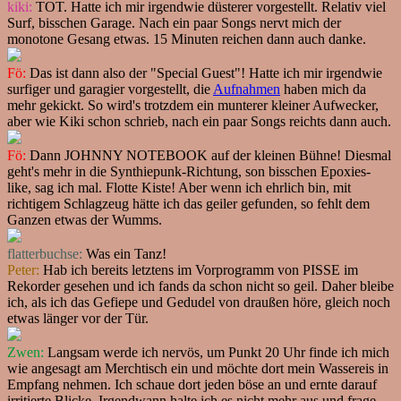
kiki:
TOT. Hatte ich mir irgendwie düsterer vorgestellt. Relativ viel
Surf, bisschen Garage. Nach ein paar Songs nervt mich der
monotone Gesang etwas. 15 Minuten reichen dann auch danke.
Fö:
Das ist dann also der "Special Guest"! Hatte ich mir irgendwie
surfiger und garagier vorgestellt, die
Aufnahmen
haben mich da
mehr gekickt. So wird's trotzdem ein munterer kleiner Aufwecker,
aber wie Kiki schon schrieb, nach ein paar Songs reichts dann auch.
Fö:
Dann JOHNNY NOTEBOOK auf der kleinen Bühne! Diesmal
geht's mehr in die Synthiepunk-Richtung, son bisschen Epoxies-
like, sag ich mal. Flotte Kiste! Aber wenn ich ehrlich bin, mit
richtigem Schlagzeug hätte ich das geiler gefunden, so fehlt dem
Ganzen etwas der Wumms.
flatterbuchse:
Was ein Tanz!
Peter:
Hab ich bereits letztens im Vorprogramm von PISSE im
Rekorder gesehen und ich fands da schon nicht so geil. Daher bleibe
ich, als ich das Gefiepe und Gedudel von draußen höre, gleich noch
etwas länger vor der Tür.
Zwen:
Langsam werde ich nervös, um Punkt 20 Uhr finde ich mich
wie angesagt am Merchtisch ein und möchte dort mein Wassereis in
Empfang nehmen. Ich schaue dort jeden böse an und ernte darauf
irritierte Blicke. Irgendwann halte ich es nicht mehr aus und frage