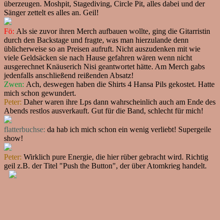
überzeugen. Moshpit, Stagediving, Circle Pit, alles dabei und der
Sänger zettelt es alles an. Geil!
Fö:
Als sie zuvor ihren Merch aufbauen wollte, ging die Gitarristin
durch den Backstage und fragte, was man hierzulande denn
üblicherweise so an Preisen aufruft. Nicht auszudenken mit wie
viele Geldsäcken sie nach Hause gefahren wären wenn nicht
ausgerechnet Knäuserich Nisi geantwortet hätte. Am Merch gabs
jedenfalls anschließend reißenden Absatz!
Zwen:
Ach, deswegen haben die Shirts 4 Hansa Pils gekostet. Hatte
mich schon gewundert.
Peter:
Daher waren ihre Lps dann wahrscheinlich auch am Ende des
Abends restlos ausverkauft. Gut für die Band, schlecht für mich!
flatterbuchse:
da hab ich mich schon ein wenig verliebt! Supergeile
show!
Peter:
Wirklich pure Energie, die hier rüber gebracht wird. Richtig
geil z.B. der Titel "Push the Button", der über Atomkrieg handelt.