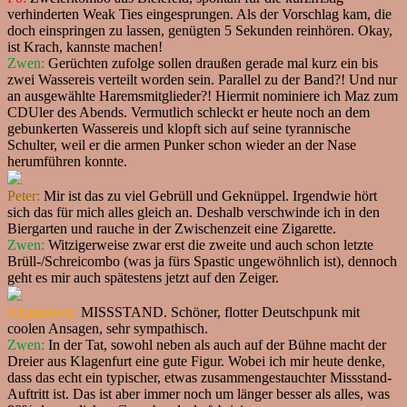
verhinderten Weak Ties eingesprungen. Als der Vorschlag kam, die
doch einspringen zu lassen, genügten 5 Sekunden reinhören. Okay,
ist Krach, kannste machen!
Zwen:
Gerüchten zufolge sollen draußen gerade mal kurz ein bis
zwei Wassereis verteilt worden sein. Parallel zu der Band?! Und nur
an ausgewählte Haremsmitglieder?! Hiermit nominiere ich Maz zum
CDUler des Abends. Vermutlich schleckt er heute noch an dem
gebunkerten Wassereis und klopft sich auf seine tyrannische
Schulter, weil er die armen Punker schon wieder an der Nase
herumführen konnte.
Peter:
Mir ist das zu viel Gebrüll und Geknüppel. Irgendwie hört
sich das für mich alles gleich an. Deshalb verschwinde ich in den
Biergarten und rauche in der Zwischenzeit eine Zigarette.
Zwen:
Witzigerweise zwar erst die zweite und auch schon letzte
Brüll-/Schreicombo (was ja fürs Spastic ungewöhnlich ist), dennoch
geht es mir auch spätestens jetzt auf den Zeiger.
Kloppstock:
MISSSTAND. Schöner, flotter Deutschpunk mit
coolen Ansagen, sehr sympathisch.
Zwen:
In der Tat, sowohl neben als auch auf der Bühne macht der
Dreier aus Klagenfurt eine gute Figur. Wobei ich mir heute denke,
dass das echt ein typischer, etwas zusammengestauchter Missstand-
Auftritt ist. Das ist aber immer noch um länger besser als alles, was