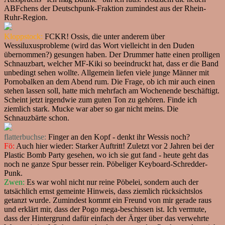
ABFchens der Deutschpunk-Fraktion zumindest aus der Rhein-
Ruhr-Region.
Kloppstock:
FCKR! Ossis, die unter anderem über
Wessiluxusprobleme (wird das Wort vielleicht in den Duden
übernommen?) gesungen haben. Der Drummer hatte einen prolligen
Schnauzbart, welcher MF-Kiki so beeindruckt hat, dass er die Band
unbedingt sehen wollte. Allgemein liefen viele junge Männer mit
Pornobalken an dem Abend rum. Die Frage, ob ich mir auch einen
stehen lassen soll, hatte mich mehrfach am Wochenende beschäftigt.
Scheint jetzt irgendwie zum guten Ton zu gehören. Finde ich
ziemlich stark. Mucke war aber so gar nicht meins. Die
Schnauzbärte schon.
flatterbuchse:
Finger an den Kopf - denkt ihr Wessis noch?
Fö:
Auch hier wieder: Starker Auftritt! Zuletzt vor 2 Jahren bei der
Plastic Bomb Party gesehen, wo ich sie gut fand - heute geht das
noch ne ganze Spur besser rein. Pöbeliger Keyboard-Schredder-
Punk.
Zwen:
Es war wohl nicht nur reine Pöbelei, sondern auch der
tatsächlich ernst gemeinte Hinweis, dass ziemlich rücksichtslos
getanzt wurde. Zumindest kommt ein Freund von mir gerade raus
und erklärt mir, dass der Pogo mega-beschissen ist. Ich vermute,
dass der Hintergrund dafür einfach der Ärger über das verwehrte