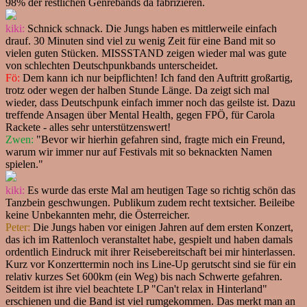
98% der restlichen Genrebands da fabrizieren.
kiki:
Schnick schnack. Die Jungs haben es mittlerweile einfach
drauf. 30 Minuten sind viel zu wenig Zeit für eine Band mit so
vielen guten Stücken. MISSSTAND zeigen wieder mal was gute
von schlechten Deutschpunkbands unterscheidet.
Fö:
Dem kann ich nur beipflichten! Ich fand den Auftritt großartig,
trotz oder wegen der halben Stunde Länge. Da zeigt sich mal
wieder, dass Deutschpunk einfach immer noch das geilste ist. Dazu
treffende Ansagen über Mental Health, gegen FPÖ, für Carola
Rackete - alles sehr unterstützenswert!
Zwen:
"Bevor wir hierhin gefahren sind, fragte mich ein Freund,
warum wir immer nur auf Festivals mit so beknackten Namen
spielen."
kiki:
Es wurde das erste Mal am heutigen Tage so richtig schön das
Tanzbein geschwungen. Publikum zudem recht textsicher. Beileibe
keine Unbekannten mehr, die Österreicher.
Peter:
Die Jungs haben vor einigen Jahren auf dem ersten Konzert,
das ich im Rattenloch veranstaltet habe, gespielt und haben damals
ordentlich Eindruck mit ihrer Reisebereitschaft bei mir hinterlassen.
Kurz vor Konzerttermin noch ins Line-Up gerutscht sind sie für ein
relativ kurzes Set 600km (ein Weg) bis nach Schwerte gefahren.
Seitdem ist ihre viel beachtete LP "Can't relax in Hinterland"
erschienen und die Band ist viel rumgekommen. Das merkt man an