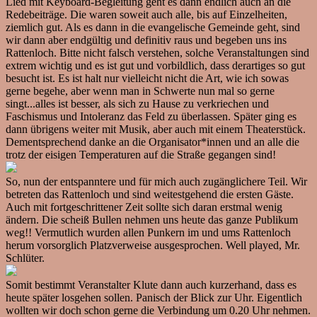
Lied mit Keyboard-Begleitung geht es dann endlich auch an die
Redebeiträge. Die waren soweit auch alle, bis auf Einzelheiten,
ziemlich gut. Als es dann in die evangelische Gemeinde geht, sind
wir dann aber endgültig und definitiv raus und begeben uns ins
Rattenloch. Bitte nicht falsch verstehen, solche Veranstaltungen sind
extrem wichtig und es ist gut und vorbildlich, dass derartiges so gut
besucht ist. Es ist halt nur vielleicht nicht die Art, wie ich sowas
gerne begehe, aber wenn man in Schwerte nun mal so gerne
singt...alles ist besser, als sich zu Hause zu verkriechen und
Faschismus und Intoleranz das Feld zu überlassen. Später ging es
dann übrigens weiter mit Musik, aber auch mit einem Theaterstück.
Dementsprechend danke an die Organisator*innen und an alle die
trotz der eisigen Temperaturen auf die Straße gegangen sind!
So, nun der entspanntere und für mich auch zugänglichere Teil. Wir
betreten das Rattenloch und sind weitestgehend die ersten Gäste.
Auch mit fortgeschrittener Zeit sollte sich daran erstmal wenig
ändern. Die scheiß Bullen nehmen uns heute das ganze Publikum
weg!! Vermutlich wurden allen Punkern im und ums Rattenloch
herum vorsorglich Platzverweise ausgesprochen. Well played, Mr.
Schlüter.
Somit bestimmt Veranstalter Klute dann auch kurzerhand, dass es
heute später losgehen sollen. Panisch der Blick zur Uhr. Eigentlich
wollten wir doch schon gerne die Verbindung um 0.20 Uhr nehmen.