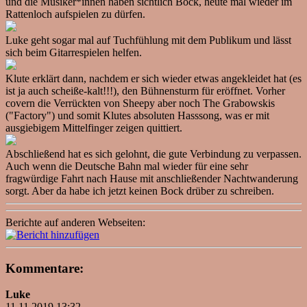
und die Musiker*innen haben sichtlich Bock, heute mal wieder im
Rattenloch aufspielen zu dürfen.
Luke geht sogar mal auf Tuchfühlung mit dem Publikum und lässt
sich beim Gitarrespielen helfen.
Klute erklärt dann, nachdem er sich wieder etwas angekleidet hat (es
ist ja auch scheiße-kalt!!!), den Bühnensturm für eröffnet. Vorher
covern die Verrückten von Sheepy aber noch The Grabowskis
("Factory") und somit Klutes absoluten Hasssong, was er mit
ausgiebigem Mittelfinger zeigen quittiert.
Abschließend hat es sich gelohnt, die gute Verbindung zu verpassen.
Auch wenn die Deutsche Bahn mal wieder für eine sehr
fragwürdige Fahrt nach Hause mit anschließender Nachtwanderung
sorgt. Aber da habe ich jetzt keinen Bock drüber zu schreiben.
Berichte auf anderen Webseiten:
Kommentare:
Luke
11.11.2019 13:32