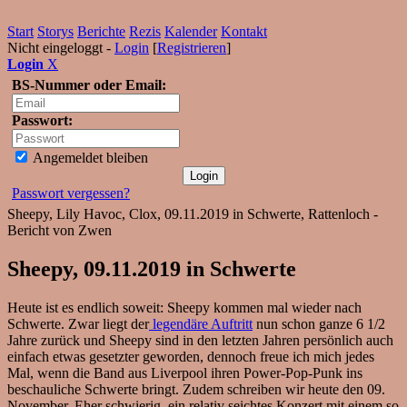
Start
Storys
Berichte
Rezis
Kalender
Kontakt
Nicht eingeloggt -
Login
[
Registrieren
]
Login
X
BS-Nummer oder Email:
Passwort:
Angemeldet bleiben
Passwort vergessen?
Sheepy, Lily Havoc, Clox, 09.11.2019 in Schwerte, Rattenloch -
Bericht von Zwen
Sheepy, 09.11.2019 in Schwerte
Heute ist es endlich soweit: Sheepy kommen mal wieder nach
Schwerte. Zwar liegt der
legendäre Auftritt
nun schon ganze 6 1/2
Jahre zurück und Sheepy sind in den letzten Jahren persönlich auch
einfach etwas gesetzter geworden, dennoch freue ich mich jedes
Mal, wenn die Band aus Liverpool ihren Power-Pop-Punk ins
beschauliche Schwerte bringt. Zudem schreiben wir heute den 09.
November. Eher schwierig, ein relativ seichtes Konzert mit einem so