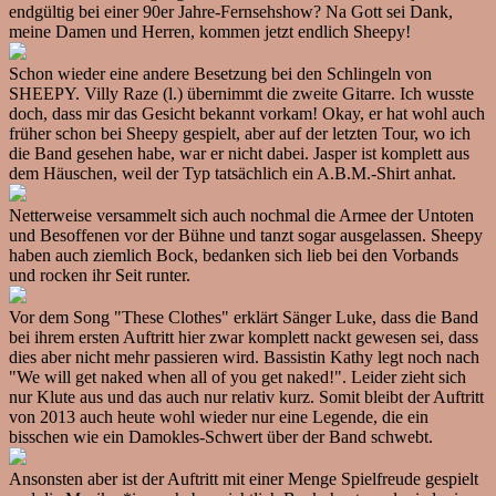
endgültig bei einer 90er Jahre-Fernsehshow? Na Gott sei Dank,
meine Damen und Herren, kommen jetzt endlich Sheepy!
Schon wieder eine andere Besetzung bei den Schlingeln von
SHEEPY. Villy Raze (l.) übernimmt die zweite Gitarre. Ich wusste
doch, dass mir das Gesicht bekannt vorkam! Okay, er hat wohl auch
früher schon bei Sheepy gespielt, aber auf der letzten Tour, wo ich
die Band gesehen habe, war er nicht dabei. Jasper ist komplett aus
dem Häuschen, weil der Typ tatsächlich ein A.B.M.-Shirt anhat.
Netterweise versammelt sich auch nochmal die Armee der Untoten
und Besoffenen vor der Bühne und tanzt sogar ausgelassen. Sheepy
haben auch ziemlich Bock, bedanken sich lieb bei den Vorbands
und rocken ihr Seit runter.
Vor dem Song "These Clothes" erklärt Sänger Luke, dass die Band
bei ihrem ersten Auftritt hier zwar komplett nackt gewesen sei, dass
dies aber nicht mehr passieren wird. Bassistin Kathy legt noch nach
"We will get naked when all of you get naked!". Leider zieht sich
nur Klute aus und das auch nur relativ kurz. Somit bleibt der Auftritt
von 2013 auch heute wohl wieder nur eine Legende, die ein
bisschen wie ein Damokles-Schwert über der Band schwebt.
Ansonsten aber ist der Auftritt mit einer Menge Spielfreude gespielt