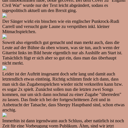
das mitbekommen habe, beide gecovert. Bei dem Cover zu "English
Civil War" wurde nur der Text leicht abgeändert, sodass es
tagespolitisch aktuell um den Brexit ging.
Der Sänger wirkt ein bisschen wie ein englischer Punkrock-Rudi
Carrell und versucht gute Laune zu versprühen inkl. kleiner
Mitmachspielchen.
Soweit also eigentlich gut gemacht und man merkt auch, dass die
Leute auf der Bühne da oben wissen, was sie tun, auch wenn der
Gitarrist links im Bild heute eigentlich nur als Aushilfe am Start ist.
Tatsächlich fügt er sich aber so gut ein, dass man das überhaupt
nicht merkt.
Leider ist der Auftritt insgesamt doch sehr lang und damit auch
letztendlich etwas eintönig. Richtig schlimm finde ich dann, dass
man sich das Zugabenspielchen wieder nicht verkneifen kann bzw.
es sogar 2x spielt. Zunächst sollen nun die letzten zwei Songs
kommen, nur um sich dann nochmal zu einer Zugabe "überreden"
zu lassen. Das finde ich bei der fortgeschrittenen Zeit und in
Anbetracht der Tatsache, dass Sheepy Hauptband sind, schon etwas
arschig.
Immerhin ist dann irgendwann auch Schluss, aber natürlich ist noch
Zeit für eine Vorbeugung vorm Publikum. Ähm, sind wir jetzt