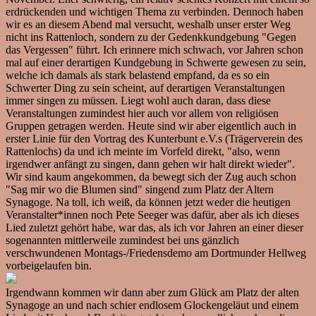
erdrückenden und wichtigen Thema zu verbinden. Dennoch haben
wir es an diesem Abend mal versucht, weshalb unser erster Weg
nicht ins Rattenloch, sondern zu der Gedenkkundgebung "Gegen
das Vergessen" führt. Ich erinnere mich schwach, vor Jahren schon
mal auf einer derartigen Kundgebung in Schwerte gewesen zu sein,
welche ich damals als stark belastend empfand, da es so ein
Schwerter Ding zu sein scheint, auf derartigen Veranstaltungen
immer singen zu müssen. Liegt wohl auch daran, dass diese
Veranstaltungen zumindest hier auch vor allem von religiösen
Gruppen getragen werden. Heute sind wir aber eigentlich auch in
erster Linie für den Vortrag des Kunterbunt e.V.s (Trägerverein des
Rattenlochs) da und ich meinte im Vorfeld direkt, "also, wenn
irgendwer anfängt zu singen, dann gehen wir halt direkt wieder".
Wir sind kaum angekommen, da bewegt sich der Zug auch schon
"Sag mir wo die Blumen sind" singend zum Platz der Altern
Synagoge. Na toll, ich weiß, da können jetzt weder die heutigen
Veranstalter*innen noch Pete Seeger was dafür, aber als ich dieses
Lied zuletzt gehört habe, war das, als ich vor Jahren an einer dieser
sogenannten mittlerweile zumindest bei uns gänzlich
verschwundenen Montags-/Friedensdemo am Dortmunder Hellweg
vorbeigelaufen bin.
Irgendwann kommen wir dann aber zum Glück am Platz der alten
Synagoge an und nach schier endlosem Glockengeläut und einem