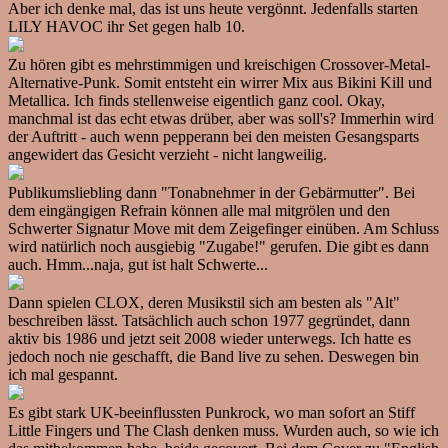
Aber ich denke mal, das ist uns heute vergönnt. Jedenfalls starten
LILY HAVOC ihr Set gegen halb 10.
Zu hören gibt es mehrstimmigen und kreischigen Crossover-Metal-
Alternative-Punk. Somit entsteht ein wirrer Mix aus Bikini Kill und
Metallica. Ich finds stellenweise eigentlich ganz cool. Okay,
manchmal ist das echt etwas drüber, aber was soll's? Immerhin wird
der Auftritt - auch wenn pepperann bei den meisten Gesangsparts
angewidert das Gesicht verzieht - nicht langweilig.
Publikumsliebling dann "Tonabnehmer in der Gebärmutter". Bei
dem eingängigen Refrain können alle mal mitgrölen und den
Schwerter Signatur Move mit dem Zeigefinger einüben. Am Schluss
wird natürlich noch ausgiebig "Zugabe!" gerufen. Die gibt es dann
auch. Hmm...naja, gut ist halt Schwerte...
Dann spielen CLOX, deren Musikstil sich am besten als "Alt"
beschreiben lässt. Tatsächlich auch schon 1977 gegründet, dann
aktiv bis 1986 und jetzt seit 2008 wieder unterwegs. Ich hatte es
jedoch noch nie geschafft, die Band live zu sehen. Deswegen bin
ich mal gespannt.
Es gibt stark UK-beeinflussten Punkrock, wo man sofort an Stiff
Little Fingers und The Clash denken muss. Wurden auch, so wie ich